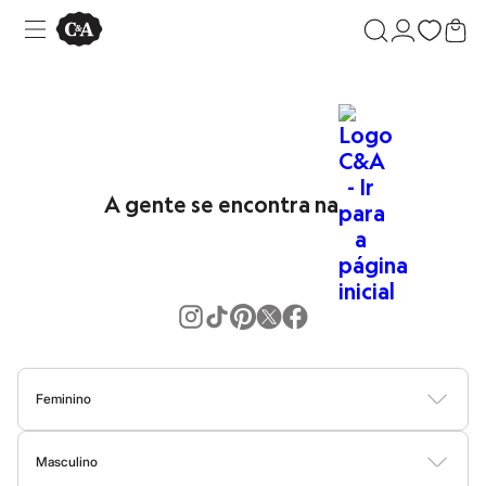
A gente se encontra na
Feminino
Blusas
Calças
Vestidos
Saias
Casacos
Moda Praia
Moda Íntima
Masculino