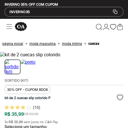
INVERNO 35% OFF COM CUPOM
INVERNO35
Ofertas
Compre por Departamento
Feminino
Masculino
página inicial
moda masculina
moda íntima
cuecas
>
>
>
Infantil
Calçados
Mindse7
Plus Size
Até 20% off
Até 40% off
Até 60% off
SORTIDO (KIT)
A partir de 60% off
Feminino
30% OFF - CUPOM 8DO8
Em alta
Inverno
kit de 2 cuecas slip colorido P
Alfaiataria
(
10
)
Novidades
Roupas
R$ 35,99
R$ 59,99
Blusas e Camisetas
1
x
R$ 35,99
sem juros no
C&A Pay
Básicos
Selecione um
tamanho
: