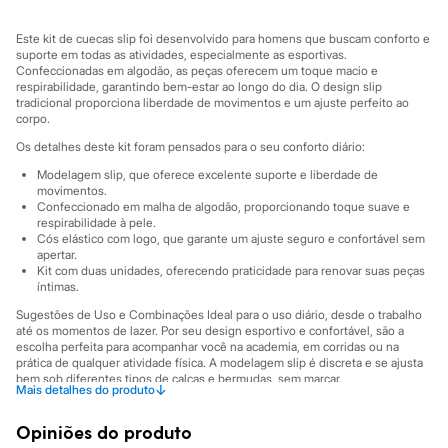
Sawary
Yessica
Moda esportiva
Este kit de cuecas slip foi desenvolvido para homens que buscam conforto e
suporte em todas as atividades, especialmente as esportivas.
Acessórios
Confeccionadas em algodão, as peças oferecem um toque macio e
Blusas
respirabilidade, garantindo bem-estar ao longo do dia. O design slip
Calçados
tradicional proporciona liberdade de movimentos e um ajuste perfeito ao
Leggings
corpo.
Shorts e Bermudas
Tops
Os detalhes deste kit foram pensados para o seu conforto diário:
Moda íntima
Modelagem slip, que oferece excelente suporte e liberdade de
Calcinhas
movimentos.
Cintas e Modeladores
Confeccionado em malha de algodão, proporcionando toque suave e
Meias
respirabilidade à pele.
Pijamas
Cós elástico com logo, que garante um ajuste seguro e confortável sem
Sutiãs e Tops
apertar.
Kit com duas unidades, oferecendo praticidade para renovar suas peças
Moda praia
íntimas.
Biquínis
Maiôs
Sugestões de Uso e Combinações Ideal para o uso diário, desde o trabalho
Saídas de praia
até os momentos de lazer. Por seu design esportivo e confortável, são a
Personagens
escolha perfeita para acompanhar você na academia, em corridas ou na
Plus size
prática de qualquer atividade física. A modelagem slip é discreta e se ajusta
bem sob diferentes tipos de calças e bermudas, sem marcar.
Blusas e Camisetas
↓
Mais detalhes do produto
Calças
A gente se encontra na C&A! ❤
Casacos e Jaquetas
Opiniões do produto
Jeans
Informacoes gerais: