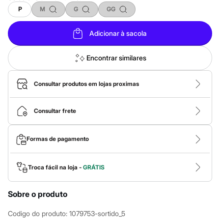
Calças
Casacos e Jaquetas
P
M
G
GG
Jeans
Macacões
Adicionar à sacola
Saias
Shorts e Bermudas
Vestidos
Encontrar similares
Acessórios
Bolsas
Bonés e Chapéus
Consultar produtos em lojas proximas
Bijoux
Cintos
Óculos
Consultar frete
Relógios
Calçados
Botas
Formas de pagamento
Chinelos
Rasteirinhas
Sandálias
Troca fácil na loja -
GRÁTIS
Sapatilhas
Tênis
Marcas
Sobre o produto
City
Clock House
Mindset
Codigo do produto
:
1079753-sortido_5