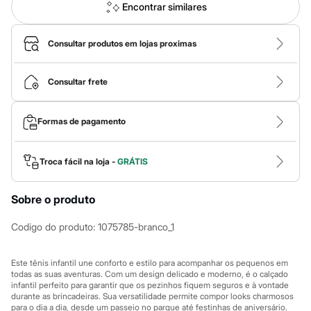
Calças
Encontrar similares
Casacos e Jaquetas
Jeans
Macacões
Consultar produtos em lojas proximas
Saias
Shorts e Bermudas
Vestidos
Consultar frete
Acessórios
Bolsas
Bonés e Chapéus
Formas de pagamento
Bijoux
Cintos
Óculos
Troca fácil na loja -
GRÁTIS
Relógios
Calçados
Botas
Sobre o produto
Chinelos
Rasteirinhas
Sandálias
Codigo do produto
:
1075785-branco_1
Sapatilhas
Tênis
Marcas
Este tênis infantil une conforto e estilo para acompanhar os pequenos em
todas as suas aventuras. Com um design delicado e moderno, é o calçado
City
infantil perfeito para garantir que os pezinhos fiquem seguros e à vontade
Clock House
durante as brincadeiras. Sua versatilidade permite compor looks charmosos
Mindset
para o dia a dia, desde um passeio no parque até festinhas de aniversário.