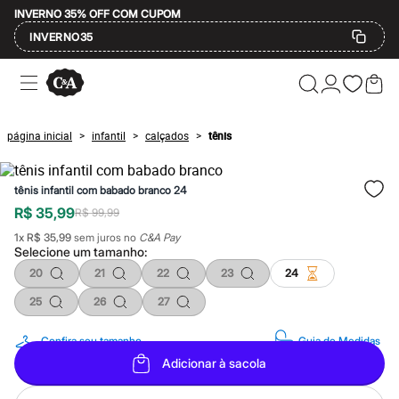
INVERNO 35% OFF COM CUPOM
INVERNO35
Ofertas
Compre por Departamento
Feminino
Masculino
página inicial
infantil
calçados
tênis
>
>
>
Infantil
Calçados
Mindse7
tênis infantil com babado branco 24
Plus Size
Até 20% off
R$ 35,99
R$ 99,99
Até 40% off
1
x
R$ 35,99
sem juros no
C&A Pay
Até 60% off
Selecione um
tamanho
:
A partir de 60% off
Feminino
20
21
22
23
24
Em alta
25
26
27
Inverno
Alfaiataria
Novidades
Confira seu tamanho
Guia de Medidas
Roupas
Adicionar à sacola
Blusas e Camisetas
Básicos