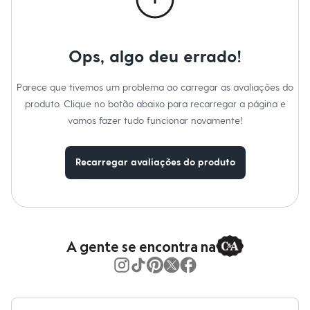
Moda esportiva
Shorts e Saias
Vestidos
Masculino
Ops, algo deu errado!
Em alta
Dia dos Pais
Inverno
Parece que tivemos um problema ao carregar as avaliações do
Novidades
Roupas
produto. Clique no botão abaixo para recarregar a página e
Bermudas
vamos fazer tudo funcionar novamente!
Camisas
Calças
Camisetas e Regatas
Recarregar avaliações do produto
Casacos e Jaquetas
Jeans
Polos
Acessórios
Bolsas e Mochilas
Chapéus e Bonés
Cintos
A gente se encontra na
Carteiras
Óculos
Relógios
Calçados
Botas