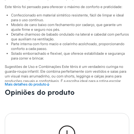
Sawary
Yessica
Este tênis foi pensado para oferecer o máximo de conforto e praticidade:
Moda esportiva
Confeccionado em material sintético resistente, fácil de limpar e ideal
Acessórios
para o uso contínuo.
Blusas
Modelo de cano baixo com fechamento por cadarço, que garante um
Calçados
ajuste firme e seguro nos pés.
Leggings
Detalhe charmoso de babado ondulado na lateral e cabedal com perfuros
Shorts e Bermudas
que auxiliam na ventilação.
Tops
Parte interna com forro macio e colarinho acolchoado, proporcionando
conforto a cada passo.
Moda íntima
Solado emborrachado e flexível, que oferece estabilidade e segurança
Calcinhas
para correr e brincar.
Cintas e Modeladores
Meias
Sugestões de Uso e Combinações Este tênis é um verdadeiro curinga no
Pijamas
guarda-roupa infantil. Ele combina perfeitamente com vestidos e saias para
Sutiãs e Tops
um visual mais arrumadinho, ou com shorts, leggings e calças jeans para
produções casuais e confortáveis. É a escolha ideal para a rotina escolar,
Moda praia
↓
Mais detalhes do produto
passeios em família e momentos de diversão, adicionando um toque de
Biquínis
Opiniões do produto
fofura a qualquer look.
Maiôs
Saídas de praia
A gente se encontra na C&A! ❤
Personagens
Informacoes gerais:
Plus size
Blusas e Camisetas
Material
:
Poliuretano
Calças
Cor
:
Branco
Casacos e Jaquetas
Marcas
:
Baby Club
Gênero
:
Menina
Jeans