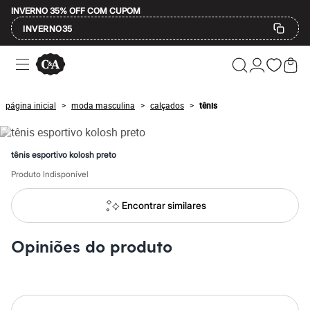
INVERNO 35% OFF COM CUPOM
INVERNO35
Ofertas
Compre por Departamento
Feminino
Masculino
página inicial
moda masculina
calçados
tênis
>
>
>
Infantil
Calçados
Mindse7
Plus Size
tênis esportivo kolosh preto
Até 20% off
Até 40% off
Produto Indisponível
Até 60% off
A partir de 60% off
Encontrar similares
Feminino
Em alta
Inverno
Opiniões do produto
Alfaiataria
Novidades
Roupas
Blusas e Camisetas
Básicos