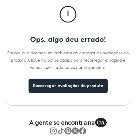
Calças
Casacos e Jaquetas
Jeans
Macacões
Saias
Shorts e Bermudas
Vestidos
Ops, algo deu errado!
Acessórios
Bolsas
Bonés e Chapéus
Parece que tivemos um problema ao carregar as avaliações do
Bijoux
produto. Clique no botão abaixo para recarregar a página e
Cintos
Óculos
vamos fazer tudo funcionar novamente!
Relógios
Calçados
Botas
Recarregar avaliações do produto
Chinelos
Rasteirinhas
Sandálias
Sapatilhas
Tênis
Marcas
City
A gente se encontra na
Clock House
Mindset