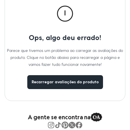
Calças
Casacos e Jaquetas
Jeans
Macacões
Saias
Shorts e Bermudas
Vestidos
Ops, algo deu errado!
Acessórios
Bolsas
Bonés e Chapéus
Parece que tivemos um problema ao carregar as avaliações do
Bijoux
produto. Clique no botão abaixo para recarregar a página e
Cintos
Óculos
vamos fazer tudo funcionar novamente!
Relógios
Calçados
Botas
Recarregar avaliações do produto
Chinelos
Rasteirinhas
Sandálias
Sapatilhas
Tênis
Marcas
City
A gente se encontra na
Clock House
Mindset