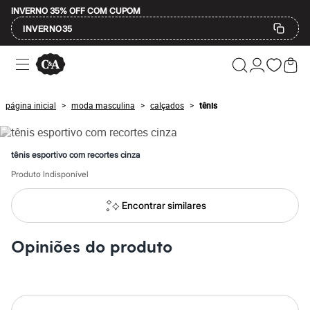
INVERNO 35% OFF COM CUPOM
INVERNO35
Ofertas
Compre por Departamento
Feminino
Masculino
página inicial
moda masculina
calçados
tênis
>
>
>
Infantil
Calçados
Mindse7
Plus Size
tênis esportivo com recortes cinza
Até 20% off
Até 40% off
Produto Indisponível
Até 60% off
A partir de 60% off
Encontrar similares
Feminino
Em alta
Inverno
Opiniões do produto
Alfaiataria
Novidades
Roupas
Blusas e Camisetas
Básicos