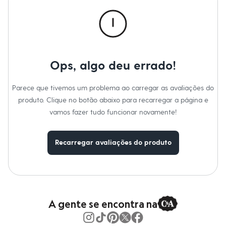
Calças
Casacos e Jaquetas
Jeans
Macacões
Saias
Shorts e Bermudas
Vestidos
Ops, algo deu errado!
Acessórios
Bolsas
Bonés e Chapéus
Parece que tivemos um problema ao carregar as avaliações do
Bijoux
produto. Clique no botão abaixo para recarregar a página e
Cintos
Óculos
vamos fazer tudo funcionar novamente!
Relógios
Calçados
Botas
Recarregar avaliações do produto
Chinelos
Rasteirinhas
Sandálias
Sapatilhas
Tênis
Marcas
City
A gente se encontra na
Clock House
Mindset