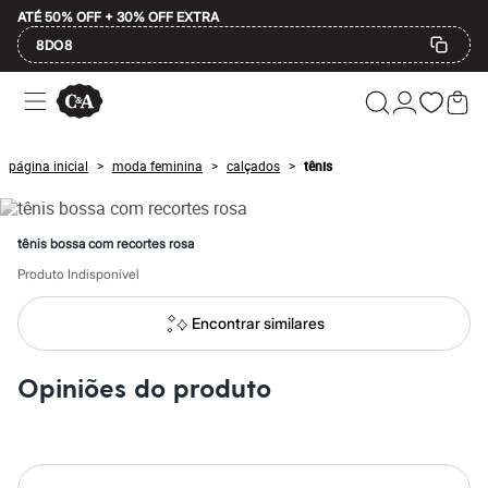
ATÉ 50% OFF + 30% OFF EXTRA
8DO8
Ofertas
Compre por Departamento
Feminino
Masculino
página inicial
moda feminina
calçados
tênis
>
>
>
Infantil
Calçados
Mindse7
Plus Size
tênis bossa com recortes rosa
Até 20% off
Até 40% off
Produto Indisponível
Até 60% off
A partir de 60% off
Encontrar similares
Feminino
Em alta
Inverno
Opiniões do produto
Alfaiataria
Novidades
Roupas
Blusas e Camisetas
Básicos