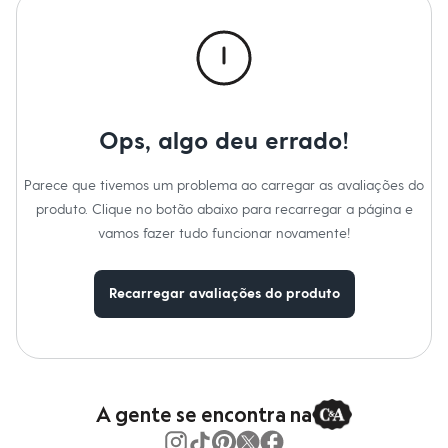
Roupas
Blusas e Camisetas
Básicos
Calças
Casacos e Jaquetas
Jeans
Macacões
Saias
Ops, algo deu errado!
Shorts e Bermudas
Vestidos
Acessórios
Parece que tivemos um problema ao carregar as avaliações do
Bolsas
produto. Clique no botão abaixo para recarregar a página e
Bonés e Chapéus
vamos fazer tudo funcionar novamente!
Bijoux
Cintos
Óculos
Relógios
Recarregar avaliações do produto
Calçados
Botas
Chinelos
Rasteirinhas
Sandálias
Sapatilhas
A gente se encontra na
Tênis
Marcas