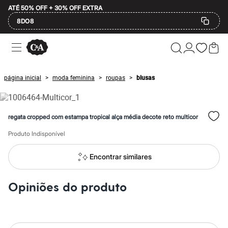
ATÉ 50% OFF + 30% OFF EXTRA
8DO8
Ofertas
Compre por Departamento
Feminino
Masculino
página inicial
moda feminina
roupas
blusas
>
>
>
Infantil
Calçados
Plus Size
2 calçados por R$189
regata cropped com estampa tropical alça média decote reto multicor
2 peças por R$199
3 lingeries por R$99
Produto Indisponível
3 itens de beleza por R$129
Até 20% off
Até 40% off
Encontrar similares
Até 60% off
A partir de 60% off
Feminino
Opiniões do produto
Em alta
Inverno
Alfaiataria
Novidades