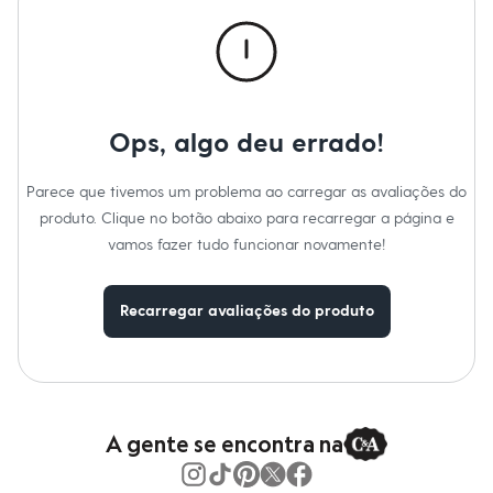
Calças
Casacos e Jaquetas
Jeans
Macacões
Saias
Shorts e Bermudas
Vestidos
Ops, algo deu errado!
Acessórios
Bolsas
Bonés e Chapéus
Parece que tivemos um problema ao carregar as avaliações do
Bijoux
produto. Clique no botão abaixo para recarregar a página e
Cintos
Óculos
vamos fazer tudo funcionar novamente!
Relógios
Calçados
Botas
Recarregar avaliações do produto
Chinelos
Rasteirinhas
Sandálias
Sapatilhas
Tênis
Marcas
City
A gente se encontra na
Clock House
Mindset