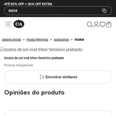
ATÉ 50% OFF + 30% OFF EXTRA
8DO8
Ofertas
Compre por Departamento
Feminino
Masculino
página inicial
moda feminina
acessórios
óculos
>
>
>
Infantil
Calçados
Mindse7
Plus Size
óculos de sol oval triton feminino prateado
Até 20% off
Até 40% off
Produto Indisponível
Até 60% off
A partir de 60% off
Encontrar similares
Feminino
Em alta
Inverno
Opiniões do produto
Alfaiataria
Novidades
Roupas
Blusas e Camisetas
Básicos