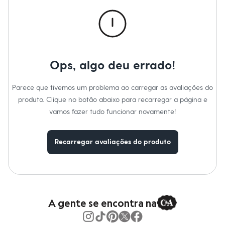
Calças
Casacos e Jaquetas
Jeans
Macacões
Saias
Shorts e Bermudas
Vestidos
Ops, algo deu errado!
Acessórios
Bolsas
Bonés e Chapéus
Parece que tivemos um problema ao carregar as avaliações do
Bijoux
produto. Clique no botão abaixo para recarregar a página e
Cintos
Óculos
vamos fazer tudo funcionar novamente!
Relógios
Calçados
Botas
Recarregar avaliações do produto
Chinelos
Rasteirinhas
Sandálias
Sapatilhas
Tênis
Marcas
City
A gente se encontra na
Clock House
Mindset