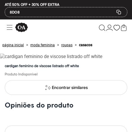
ATÉ 50% OFF + 30% OFF EXTRA
8DO8
Ofertas
Compre por Departamento
Feminino
Masculino
página inicial
moda feminina
roupas
casacos
>
>
>
Infantil
Calçados
Mindse7
Plus Size
cardigan feminino de viscose listrado off white
Até 20% off
Até 40% off
Produto Indisponível
Até 60% off
A partir de 60% off
Encontrar similares
Feminino
Em alta
Inverno
Opiniões do produto
Alfaiataria
Novidades
Roupas
Blusas e Camisetas
Básicos