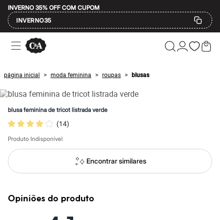
INVERNO 35% OFF COM CUPOM
INVERNO35
Ofertas
Compre por Departamento
Feminino
Masculino
página inicial
moda feminina
roupas
blusas
>
>
>
Infantil
Calçados
Mindse7
Plus Size
blusa feminina de tricot listrada verde
Até 20% off
(
14
)
Até 40% off
Até 60% off
Produto Indisponível
A partir de 60% off
Feminino
Em alta
Encontrar similares
Inverno
Alfaiataria
Novidades
Roupas
Opiniões do produto
Blusas e Camisetas
Básicos