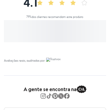
4.1
Calças
Casacos e Jaquetas
Jeans
Macacões
79
%
dos clientes recomendam este produto
Saias
Shorts e Bermudas
Vestidos
Acessórios
Bolsas
Bonés e Chapéus
Bijoux
Cintos
Óculos
Relógios
Avaliações reais, auditadas por:
Calçados
Botas
Chinelos
Rasteirinhas
Sandálias
Sapatilhas
A gente se encontra na
Tênis
Marcas
City
Clock House
Mindset