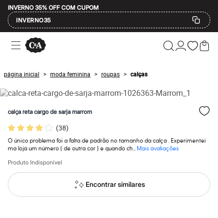
INVERNO 35% OFF COM CUPOM
INVERNO35
Ofertas
Compre por Departamento
Feminino
Masculino
página inicial
moda feminina
roupas
calças
>
>
>
Infantil
Calçados
Mindse7
Plus Size
calça reta cargo de sarja marrom
Até 20% off
Até 40% off
(
38
)
Até 60% off
A partir de 60% off
O único problema foi a falta de padrão no tamanho da calça . Experimentei
Feminino
ma loja um número ( de outra cor ) e quando ch...
Mais avaliações
Em alta
Produto Indisponível
Inverno
Alfaiataria
Novidades
Encontrar similares
Roupas
Blusas e Camisetas
Básicos