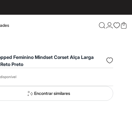
dades
Confira 
opped Feminino Mindset Corset Alça Larga
Reto Preto
disponível
Encontrar similares