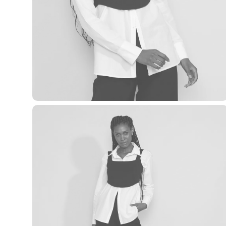
Casacos e Jaquetas
Jeans
Macacões
Saias
Shorts e Bermudas
Vestidos
Acessórios
Bolsas
Bonés e Chapéus
Bijoux
Cintos
Óculos
Relógios
Calçados
Botas
Chinelos
Rasteirinhas
Sandálias
Sapatilhas
Tênis
Marcas
City
Clock House
Mindset
Sawary