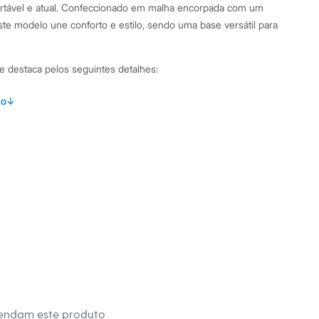
ortável e atual. Confeccionado em malha encorpada com um
ste modelo une conforto e estilo, sendo uma base versátil para
e destaca pelos seguintes detalhes:
usta ao corpo com recortes frontais que remetem a um
to
↓
lças largas que garantem conforto e boa sustentação.
o arredondado na parte da frente, um detalhe que moderniza
lha encorpada de poliéster com elastano, que proporciona
ade.
barbatanas, para um uso mais leve e natural.
binações Para um look casual e despojado, combine o top
 de cintura alta e tênis. Se a ocasião pede mais sofisticação,
ão com blazer, calças de alfaiataria ou saias midi e sandálias
sátil que transita facilmente entre o dia e a noite, adaptando-
mendam este produto