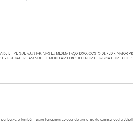
 C&A! ❤
amanho P.
Suas medidas são:
/ Busto: 80cm / Cintura: 60cm / Quadril: 89cm.
NDE E TIVE QUE AJUSTAR, MAS EU MESMA FAÇO ISSO. GOSTO DE PEDIR MAIOR 
s:
ORTES QUE VALORIZAM MUITO E MODELAM O BUSTO. ENFIM COMBINA COM TUDO. 
oliéster, 4% elastano
e7
ino
 por baixo, e também super funcionou colocar ele por cima da camisa igual a Juliett