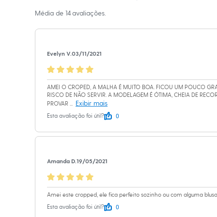
Infantil
A gente se encontra na
Média de
14
avaliações.
Em alta
Arrumadinho para os meninos
Romântico para as meninas
Inverno
A Modelo veste t
Novidades
Evelyn V.
03/11/2021
Roupas menina
Altura: 180cm 
0 a 24 meses
1 a 5 anos
4 a 12 anos
AMEI O CROPED, A MALHA É MUITO BOA. FICOU UM POUCO GRA
Informacoes gerai
10 a 16 anos
RISCO DE NÃO SERVIR. A MODELAGEM É ÓTIMA, CHEIA DE REC
Roupas menino
Exibir mais
PROVAR
...
Material
:
96% p
0 a 24 meses
0
Esta avaliação foi útil?
Cor
:
Preto
1 a 5 anos
4 a 12 anos
Marcas
:
Minds
10 a 16 anos
Tipo
:
Cropped
Acessórios
Gênero
:
Femin
Recém-nascido
Bolsas e Mochilas
Amanda D.
19/05/2021
Chapéus
Calçados
Botas
Amei este cropped, ele fica perfeito sozinho ou com alguma blusa
Chinelos
Pantufas
0
Esta avaliação foi útil?
Rasteirinhas