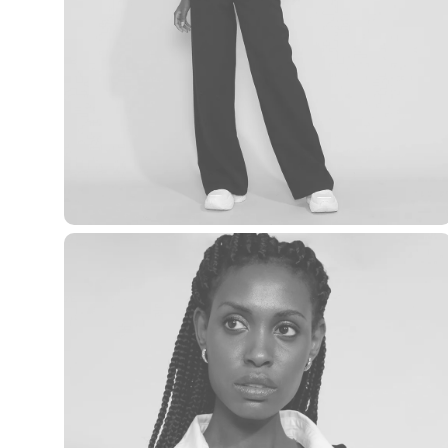
Yessica
Moda esportiva
Acessórios
Blusas
Calçados
Leggings
Shorts e Bermudas
Tops
Moda íntima
Calcinhas
Cintas e Modeladores
Meias
Pijamas
Sutiãs e Tops
Moda praia
Biquínis
Maiôs
Saídas de praia
Personagens
Plus size
Blusas e Camisetas
Calças
Casacos e Jaquetas
Jeans
Moda esportiva