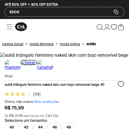
ATÉ 50% OFF + 30% OFF EXTRA
8DO8
Ofertas
Compre por Departamento
Feminino
Masculino
página inicial
moda feminina
moda íntima
sutiãs
>
>
>
Infantil
Calçados
Plus Size
2 calçados por R$189
2 peças por R$199
3 lingeries por R$99
Bege
3 itens de beleza por R$129
Até 20% off
sutiã triângulo feminino naked skin com bojo removível bege 40
Até 40% off
Até 60% off
(
39
)
A partir de 60% off
Ótimo, não marca.
Mais avaliações
Feminino
R$ 75,99
Em alta
Inverno
2
x
R$ 37,99
sem juros no
C&A Pay
Alfaiataria
Selecione um
tamanho
:
Novidades
40
42
44
46
48