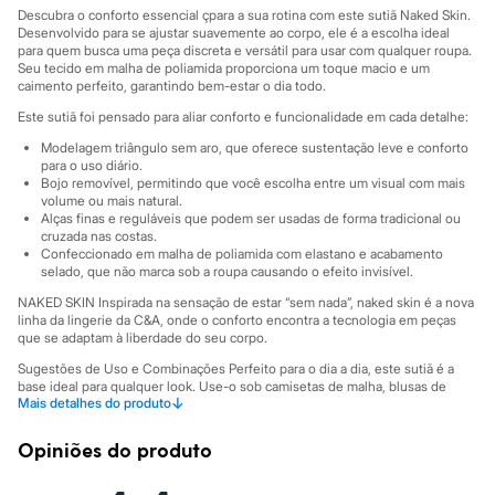
City
Descubra o conforto essencial çpara a sua rotina com este sutiã Naked Skin.
Clock House
Desenvolvido para se ajustar suavemente ao corpo, ele é a escolha ideal
Mindset
para quem busca uma peça discreta e versátil para usar com qualquer roupa.
Sawary
Seu tecido em malha de poliamida proporciona um toque macio e um
Yessica
caimento perfeito, garantindo bem-estar o dia todo.
Moda esportiva
Este sutiã foi pensado para aliar conforto e funcionalidade em cada detalhe:
Acessórios
Blusas
Modelagem triângulo sem aro, que oferece sustentação leve e conforto
Calçados
para o uso diário.
Leggings
Bojo removível, permitindo que você escolha entre um visual com mais
volume ou mais natural.
Shorts e Bermudas
Alças finas e reguláveis que podem ser usadas de forma tradicional ou
Tops
cruzada nas costas.
Moda íntima
Confeccionado em malha de poliamida com elastano e acabamento
Calcinhas
selado, que não marca sob a roupa causando o efeito invisível.
Cintas e Modeladores
Meias
NAKED SKIN Inspirada na sensação de estar “sem nada”, naked skin é a nova
linha da lingerie da C&A, onde o conforto encontra a tecnologia em peças
Pijamas
que se adaptam à liberdade do seu corpo.
Sutiãs e Tops
Moda praia
Sugestões de Uso e Combinações Perfeito para o dia a dia, este sutiã é a
Biquínis
base ideal para qualquer look. Use-o sob camisetas de malha, blusas de
Maiôs
↓
Mais detalhes do produto
tecido fino ou camisas sociais, pois seu acabamento selado garante que ele
Saídas de praia
não marque. A versatilidade das alças permite que você o adapte para blusas
com decote nadador ou ombros mais à mostra, tornando-o um verdadeiro
Personagens
Opiniões do produto
coringa no seu guarda-roupa de moda íntima.
Plus size
Blusas e Camisetas
A gente se encontra na C&A! ❤