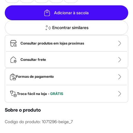
Roupas
Blusas e Camisetas
Básicos
Adicionar à sacola
Calças
Casacos e Jaquetas
Jeans
Encontrar similares
Macacões
Saias
Shorts e Bermudas
Consultar produtos em lojas proximas
Vestidos
Acessórios
Bolsas
Consultar frete
Bonés e Chapéus
Bijoux
Cintos
Formas de pagamento
Óculos
Relógios
Calçados
Troca fácil na loja -
GRÁTIS
Botas
Chinelos
Rasteirinhas
Sobre o produto
Sandálias
Sapatilhas
Codigo do produto
:
1071296-beige_7
Tênis
Marcas