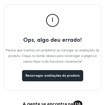
Calças
Casacos e Jaquetas
Jeans
Macacões
Saias
Shorts e Bermudas
Vestidos
Acessórios
Bolsas
Bonés e Chapéus
Ops, algo deu errado!
Bijoux
Cintos
Parece que tivemos um problema ao carregar as avaliações do
Óculos
Relógios
produto. Clique no botão abaixo para recarregar a página e
Calçados
vamos fazer tudo funcionar novamente!
Botas
Chinelos
Rasteirinhas
Recarregar avaliações do produto
Sandálias
Sapatilhas
Tênis
Marcas
City
Clock House
Mindset
A gente se encontra na