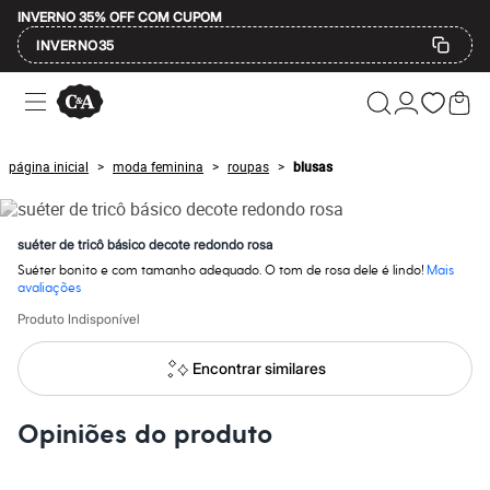
INVERNO 35% OFF COM CUPOM
INVERNO35
Ofertas
Compre por Departamento
Feminino
Masculino
página inicial
moda feminina
roupas
blusas
>
>
>
Infantil
Calçados
Mindse7
Plus Size
suéter de tricô básico decote redondo rosa
Até 20% off
Suéter bonito e com tamanho adequado. O tom de rosa dele é lindo!
Mais
Até 40% off
avaliações
Até 60% off
A partir de 60% off
Produto Indisponível
Feminino
Em alta
Encontrar similares
Inverno
Alfaiataria
Novidades
Opiniões do produto
Roupas
Blusas e Camisetas
Básicos