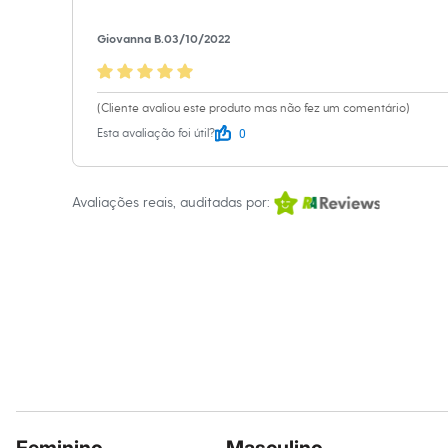
Sandálias
Tênis
Giovanna B.
03/10/2022
Diversão
Marcas
Baby Club
Fifteen
(Cliente avaliou este produto mas não fez um comentário)
Miss Fifteen
0
Esta avaliação foi útil?
Palomino
Moda íntima
Calcinhas
Cuecas
Avaliações reais, auditadas por:
Meias
Pijamas
Moda praia
Biquínis e Maiôs
Blusas de proteção
Sungas
Personagens
Bluey
Disney
Hello Kitty
Homem Aranha
Minecraft
Naruto
Patrulha Canina