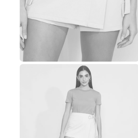
Casacos e Jaquetas
Jeans
Macacões
Saias
Shorts e Bermudas
Vestidos
Acessórios
Bolsas
Bonés e Chapéus
Bijoux
Cintos
Óculos
Relógios
Calçados
Botas
Chinelos
Rasteirinhas
Sandálias
Sapatilhas
Tênis
Marcas
City
Clock House
Mindset
Sawary