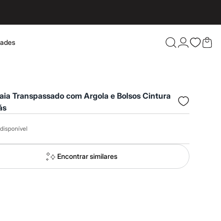
dades
Confira 
aia Transpassado com Argola e Bolsos Cintura
ás
disponível
Encontrar similares