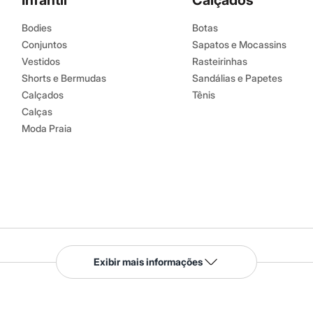
Infantil
Calçados
Bodies
Botas
Conjuntos
Sapatos e Mocassins
Vestidos
Rasteirinhas
Shorts e Bermudas
Sandálias e Papetes
Calçados
Tênis
Calças
Moda Praia
Serviços
Exibir mais informações
Tipos de serviços
o C&A
Clique e retire