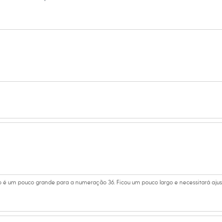
irinhas. É uma peça-chave para compor produções autênticas
 C&A! ❤
amanho 38.
Suas medidas são:
/ Busto: 82cm / Cintura: 60cm / Quadril: 90cm.
s:
oliéster, 13% viscose, 2% elastano
 House
ino
é um pouco grande para a numeração 36. Ficou um pouco largo e necessitará ajus