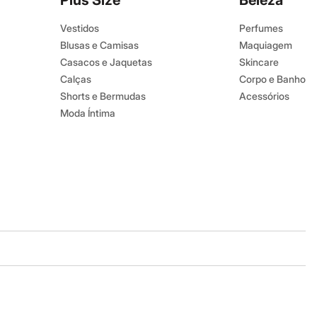
Plus Size
Beleza
Vestidos
Perfumes
Blusas e Camisas
Maquiagem
Casacos e Jaquetas
Skincare
Calças
Corpo e Banho
Shorts e Bermudas
Acessórios
Moda Íntima
Baixe o app
Google store
Apple store