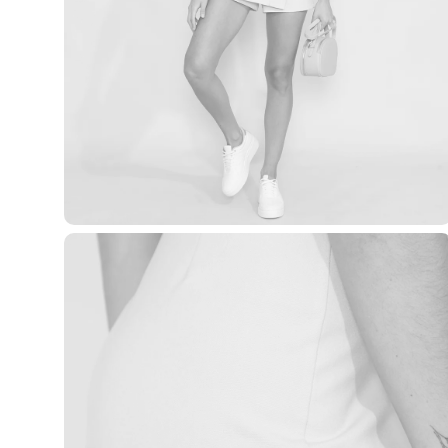
Yessica
Moda esportiva
Acessórios
Blusas
Calçados
Leggings
Shorts e Bermudas
Tops
Moda íntima
Calcinhas
Cintas e Modeladores
Meias
Pijamas
Sutiãs e Tops
Moda praia
Biquínis
Maiôs
Saídas de praia
Personagens
Plus size
Blusas e Camisetas
Calças
Casacos e Jaquetas
Jeans
Moda esportiva