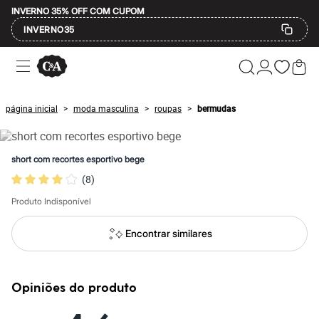
INVERNO 35% OFF COM CUPOM
INVERNO35
Ofertas
Compre por Departamento
Feminino
Masculino
página inicial
moda masculina
roupas
bermudas
>
>
>
Infantil
Calçados
Mindse7
Plus Size
short com recortes esportivo bege
Até 20% off
(
8
)
Até 40% off
Até 60% off
Produto Indisponível
A partir de 60% off
Feminino
Em alta
Encontrar similares
Inverno
Alfaiataria
Novidades
Roupas
Opiniões do produto
Blusas e Camisetas
Básicos