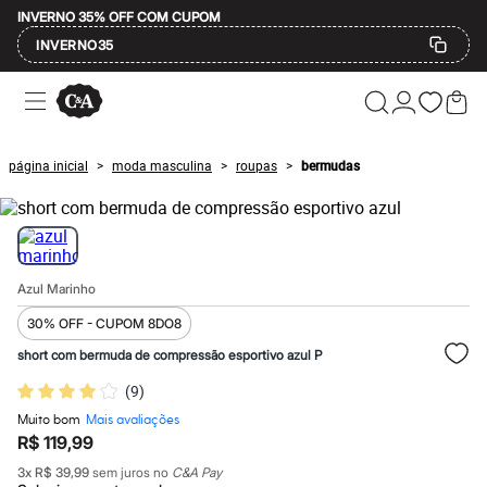
INVERNO 35% OFF COM CUPOM
INVERNO35
Ofertas
Compre por Departamento
Feminino
Masculino
página inicial
moda masculina
roupas
bermudas
>
>
>
Infantil
Calçados
Mindse7
Plus Size
Até 20% off
Até 40% off
Azul Marinho
Até 60% off
A partir de 60% off
30% OFF - CUPOM 8DO8
Feminino
Em alta
short com bermuda de compressão esportivo azul P
Inverno
(
9
)
Alfaiataria
Novidades
Muito bom
Mais avaliações
Roupas
R$ 119,99
Blusas e Camisetas
Básicos
3
x
R$ 39,99
sem juros no
C&A Pay