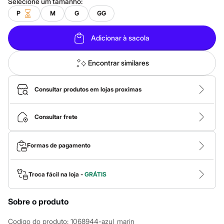
Calças
Selecione um
tamanho
:
Casacos e Jaquetas
P
M
G
GG
Jeans
Macacões
Saias
Adicionar à sacola
Shorts e Bermudas
Vestidos
Encontrar similares
Acessórios
Bolsas
Bonés e Chapéus
Consultar produtos em lojas proximas
Bijoux
Cintos
Óculos
Consultar frete
Relógios
Calçados
Botas
Chinelos
Formas de pagamento
Rasteirinhas
Sandálias
Sapatilhas
Troca fácil na loja -
GRÁTIS
Tênis
Marcas
City
Sobre o produto
Clock House
Mindset
Codigo do produto
:
1068944-azul_marin