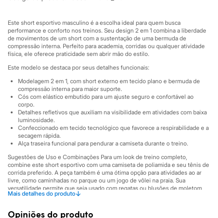
Sawary
Yessica
Moda esportiva
Este short esportivo masculino é a escolha ideal para quem busca
Acessórios
performance e conforto nos treinos. Seu design 2 em 1 combina a liberdade
Blusas
de movimentos de um short com a sustentação de uma bermuda de
Calçados
compressão interna. Perfeito para academia, corridas ou qualquer atividade
Leggings
física, ele oferece praticidade sem abrir mão do estilo.
Shorts e Bermudas
Este modelo se destaca por seus detalhes funcionais:
Tops
Moda íntima
Modelagem 2 em 1, com short externo em tecido plano e bermuda de
Calcinhas
compressão interna para maior suporte.
Cós com elástico embutido para um ajuste seguro e confortável ao
Cintas e Modeladores
corpo.
Meias
Detalhes refletivos que auxiliam na visibilidade em atividades com baixa
Pijamas
luminosidade.
Sutiãs e Tops
Confeccionado em tecido tecnológico que favorece a respirabilidade e a
Moda praia
secagem rápida.
Biquínis
Alça traseira funcional para pendurar a camiseta durante o treino.
Maiôs
Sugestões de Uso e Combinações Para um look de treino completo,
Saídas de praia
combine este short esportivo com uma camiseta de poliamida e seu tênis de
Personagens
corrida preferido. A peça também é uma ótima opção para atividades ao ar
Plus size
livre, como caminhadas no parque ou um jogo de vôlei na praia. Sua
Blusas e Camisetas
versatilidade permite que seja usado com regatas ou blusões de moletom
↓
Mais detalhes do produto
Calças
nos dias mais frescos.
Casacos e Jaquetas
A gente se encontra na C&A! ❤
Jeans
Opiniões do produto