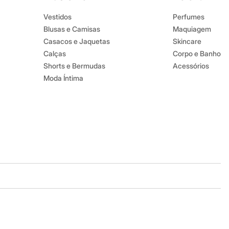
Vestidos
Perfumes
Blusas e Camisas
Maquiagem
Casacos e Jaquetas
Skincare
Calças
Corpo e Banho
Shorts e Bermudas
Acessórios
Moda Íntima
Baixe o app
Google store
Apple store