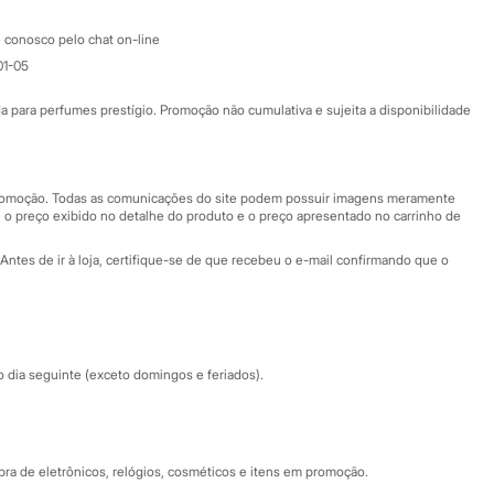
Atendimento
 conosco pelo chat on-line
01-05
Ajuda
Fale conosco
ara perfumes prestígio. Promoção não cumulativa e sujeita a disponibilidade
Nossas lojas
Nossas lojas plus size
Central de ética
 promoção. Todas as comunicações do site podem possuir imagens meramente
 o preço exibido no detalhe do produto e o preço apresentado no carrinho de
Eventos
Antes de ir à loja, certifique-se de que recebeu o e-mail confirmando que o
Especial Dia dos Pais
dia seguinte (exceto domingos e feriados).
a de eletrônicos, relógios, cosméticos e itens em promoção.