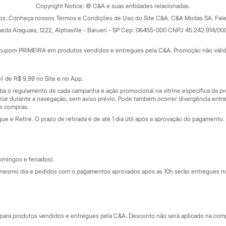
ograma
Copyright Notice: © C&A e suas entidades relacionadas.
Formas de pagamento
dos. Conheça nossos Termos e Condições de Uso do Site C&A. C&A Modas SA. Fale
Todas as vantagens
ay
eda Araguaia, 1222, Alphaville - Barueri - SP Cep: 06455-000 CNPJ 45.242.914/00
Minha C&A
rtão
Cupons de desconto
cupom PRIMEIRA em produtos vendidos e entregues pela C&A. Promoção não válida p
Cartão presente
atórios
Sobre o cartão presente
nceira
l de R$ 9,99 no Site e no App.
de
iba o regulamento de cada campanha e ação promocional na vitrine específica da
iar durante a navegação, sem aviso prévio. Pode também ocorrer divergência entre
de compras.
 e Retire. O prazo de retirada é de até 1 dia útil após a aprovação do pagamento. 
omingos e feriados).
mesmo dia e pedidos com o pagamentos aprovados após as 10h serão entregues no 
Segurança e qualidade
ara produtos vendidos e entregues pela C&A. Desconto não será aplicado na compr