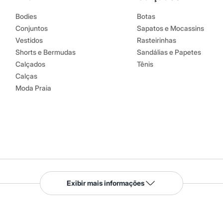
Bodies
Botas
Conjuntos
Sapatos e Mocassins
Vestidos
Rasteirinhas
Shorts e Bermudas
Sandálias e Papetes
Calçados
Tênis
Calças
Moda Praia
Serviços
Exibir mais informações
Tipos de serviços
o C&A
Clique e retire
Trocas e devoluções