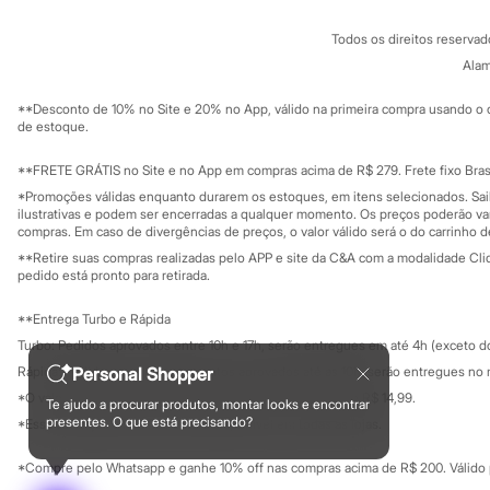
Sapatos
Conheça o pr
Política de privacidade
Sandálias e Papetes
Todos os direitos reserva
Trabalhe conosco
C&A Pay
Tênis
Sobre o C&A P
Alam
Moda esportiva
Sustentabilidade
Acessórios
Solicite seu ca
Mapa do site
Bermudas
**Desconto de 10% no Site e 20% no App, válido na primeira compra usando o 
Governança
Investidores
de estoque.
Camisetas
Ouvidoria / Rel
Calças
Sala de imprensa
Calçados
Educação fina
**FRETE GRÁTIS no Site e no App em compras acima de R$ 279. Frete fixo Brasi
Regatas
Privacidade
Sustentabilida
*Promoções válidas enquanto durarem os estoques, em itens selecionados. Sa
Configuração de cookies
Moda íntima
ilustrativas e podem ser encerradas a qualquer momento. Os preços poderão var
Cuecas
Minha privacidade
compras. Em caso de divergências de preços, o valor válido será o do carrinho 
Meias
**Retire suas compras realizadas pelo APP e site da C&A com a modalidade Clique
Pijamas
pedido está pronto para retirada.
Moda praia
Personagens
**Entrega Turbo e Rápida
Plus size
Blusas e Camisetas
Turbo: Pedidos aprovados entre 10h e 17h, serão entregues em até 4h (exceto d
Calças
Rápida: Pedidos com os pagamentos aprovados até as 10h, serão entregues no 
Personal Shopper
Camisas
*O valor do frete para o turbo é R$ 24,99 e para a rápida é R$ 14,99.
Casacos e Jaquetas
Te ajudo a procurar produtos, montar looks e encontrar
Formas de pagamento
presentes. O que está precisando?
Jeans
*Essa condição ainda não estará disponível em todas as lojas.
Moda esportiva
Shorts e Bermudas
*Compre pelo Whatsapp e ganhe 10% off nas compras acima de R$ 200. Válido p
Todos os produtos