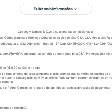
Serviços
Exibir mais informações
Tipos de serviços
o C&A
Clique e retire
Trocas e devoluções
ograma
Copyright Notice: © C&A e suas entidades relacionadas.
Formas de pagamento
dos. Conheça nossos Termos e Condições de Uso do Site C&A. C&A Modas SA. Fale
Todas as vantagens
ay
eda Araguaia, 1222, Alphaville - Barueri - SP Cep: 06455-000 CNPJ 45.242.914/00
Minha C&A
rtão
Cupons de desconto
cupom PRIMEIRA em produtos vendidos e entregues pela C&A. Promoção não válida p
Cartão presente
atórios
Sobre o cartão presente
nceira
l de R$ 9,99 no Site e no App.
de
iba o regulamento de cada campanha e ação promocional na vitrine específica da
iar durante a navegação, sem aviso prévio. Pode também ocorrer divergência entre
de compras.
 e Retire. O prazo de retirada é de até 1 dia útil após a aprovação do pagamento. 
omingos e feriados).