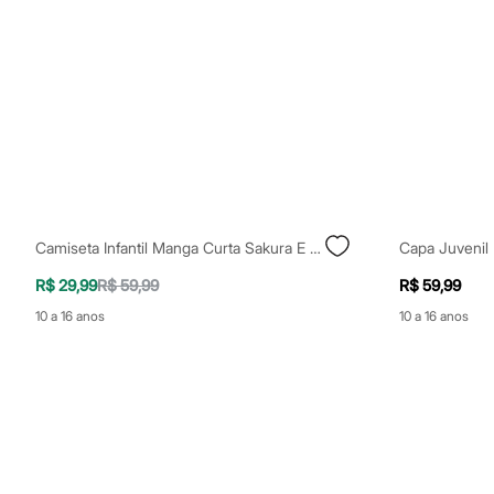
Yessica
Moda esportiva
Acessórios
Blusas
Calçados
Leggings
Shorts e Bermudas
Tops
Moda íntima
Calcinhas
Cintas e Modeladores
Meias
Pijamas
Camiseta Infantil Manga Curta Sakura E Amigos Off White
Sutiãs e Tops
Moda praia
R$ 29,99
R$ 59,99
R$ 59,99
Biquínis
10 a 16 anos
10 a 16 anos
Maiôs
Saídas de praia
Personagens
Plus size
Blusas e Camisetas
Calças
Casacos e Jaquetas
Jeans
Moda esportiva