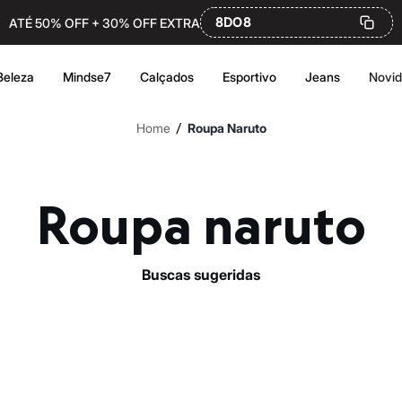
8DO8
ATÉ 50% OFF + 30% OFF EXTRA
Beleza
Mindse7
Calçados
Esportivo
Jeans
Novi
/
Home
Roupa Naruto
Roupa naruto
buscas sugeridas