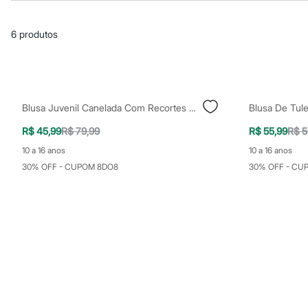
Casacos e Jaquetas
Jeans
Macacões
6
produtos
Saias
Shorts e Bermudas
Vestidos
Acessórios
Bolsas
Bonés e Chapéus
Blusa Juvenil Canelada Com Recortes Manga Curta Naruto Preta
Bijoux
Cintos
R$ 45,99
R$ 79,99
R$ 55,99
R$ 5
Óculos
Relógios
10 a 16 anos
10 a 16 anos
Calçados
30% OFF - CUPOM 8DO8
30% OFF - CU
Botas
Chinelos
Rasteirinhas
Sandálias
Sapatilhas
Tênis
Marcas
City
Clock House
Mindset
Sawary