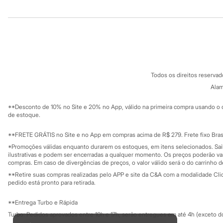
Infantil
Institucional
Produtos
Em alta
Arrumadinho para os meninos
Sobre a C&A
Cartão C&A
Romântico para as meninas
Sobre o cartã
Inverno
Fornecedores
Novidades
Termos e condições
C&A&VC
Roupas menina
Conheça o pr
Política de privacidade
0 a 24 meses
Todos os direitos reserva
1 a 5 anos
Trabalhe conosco
C&A Pay
4 a 12 anos
Sobre o C&A P
Alam
Sustentabilidade
10 a 16 anos
Solicite seu ca
Mapa do site
Roupas menino
**Desconto de 10% no Site e 20% no App, válido na primeira compra usando o 
Governança
0 a 24 meses
Investidores
de estoque.
1 a 5 anos
Ouvidoria / Rel
Sala de imprensa
4 a 12 anos
Educação fina
**FRETE GRÁTIS no Site e no App em compras acima de R$ 279. Frete fixo Brasi
10 a 16 anos
Privacidade
Sustentabilida
*Promoções válidas enquanto durarem os estoques, em itens selecionados. Sa
Acessórios
Configuração de cookies
ilustrativas e podem ser encerradas a qualquer momento. Os preços poderão var
Recém-nascido
Minha privacidade
compras. Em caso de divergências de preços, o valor válido será o do carrinho 
Bolsas e Mochilas
**Retire suas compras realizadas pelo APP e site da C&A com a modalidade Clique
Chapéus
pedido está pronto para retirada.
Calçados
Botas
Chinelos
**Entrega Turbo e Rápida
Pantufas
Turbo: Pedidos aprovados entre 10h e 17h, serão entregues em até 4h (exceto d
Rasteirinhas