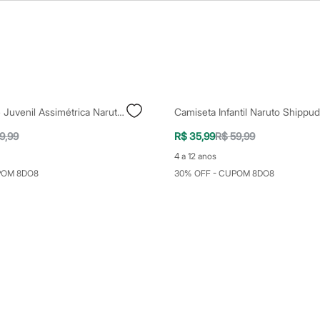
Blusa De Tule Juvenil Assimétrica Naruto Manga Curta Preto
Camiseta Infantil Naruto Shippu
9,99
R$ 35,99
R$ 59,99
4 a 12 anos
POM 8DO8
30% OFF - CUPOM 8DO8