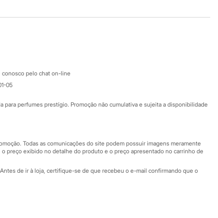
Baixe o app
Google store
Apple store
Atendimento
 conosco pelo chat on-line
01-05
Ajuda
Fale conosco
ara perfumes prestígio. Promoção não cumulativa e sujeita a disponibilidade
Nossas lojas
Nossas lojas plus size
Central de ética
 promoção. Todas as comunicações do site podem possuir imagens meramente
 o preço exibido no detalhe do produto e o preço apresentado no carrinho de
Eventos
Antes de ir à loja, certifique-se de que recebeu o e-mail confirmando que o
Especial Dia dos Pais