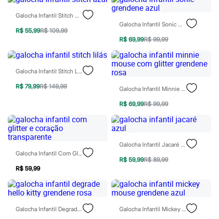
Sawary
Yessica
Galocha Infantil Stitch Azul
Moda esportiva
Galocha Infantil Sonic Grendene Azul
Acessórios
R$ 55,99
R$ 109,99
Blusas
R$ 69,99
R$ 99,99
Calçados
Leggings
Shorts e Bermudas
Galocha Infantil Stitch Lilás
Tops
Moda íntima
R$ 79,99
R$ 149,99
Galocha Infantil Minnie Mouse Com Glitter Grendene Rosa
Calcinhas
Cintas e Modeladores
R$ 69,99
R$ 99,99
Meias
Pijamas
Sutiãs e Tops
Moda praia
Biquínis
Galocha Infantil Jacaré Azul
Maiôs
Galocha Infantil Com Glitter E Coração Transparente
Saídas de praia
R$ 59,99
R$ 89,99
Personagens
R$ 59,99
Plus size
Blusas e Camisetas
Calças
Casacos e Jaquetas
Galocha Infantil Degrade Hello Kitty Grendene Rosa
Galocha Infantil Mickey Mouse Grendene Azul
Jeans