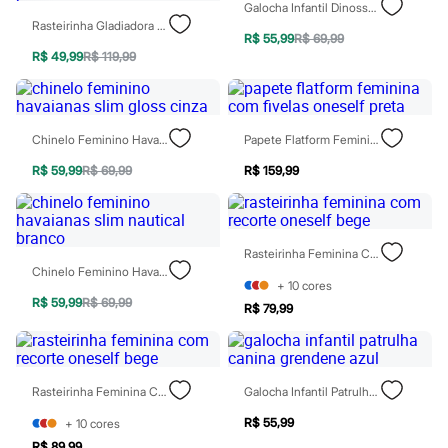
Galocha Infantil Dinossauro Verde
Todos os produtos
Rasteirinha Gladiadora Feminina Com Fivelas Oneself Preta
Infantil
R$ 55,99
R$ 69,99
Em alta
R$ 49,99
R$ 119,99
Arrumadinho para os meninos
Romântico para as meninas
Inverno
Novidades
Roupas menina
Chinelo Feminino Havaianas Slim Gloss Cinza
Papete Flatform Feminina Com Fivelas Oneself Preta
0 a 24 meses
1 a 5 anos
R$ 59,99
R$ 69,99
R$ 159,99
4 a 12 anos
10 a 16 anos
Roupas menino
0 a 24 meses
Rasteirinha Feminina Com Recorte Oneself Bege
1 a 5 anos
Chinelo Feminino Havaianas Slim Nautical Branco
4 a 12 anos
+
10
cores
10 a 16 anos
R$ 59,99
R$ 69,99
R$ 79,99
Acessórios
Recém-nascido
Bolsas e Mochilas
Chapéus
Calçados
Rasteirinha Feminina Com Recorte Oneself Bege
Galocha Infantil Patrulha Canina Grendene Azul
Botas
Chinelos
R$ 55,99
+
10
cores
Pantufas
R$ 89,99