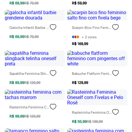
Moda esportiva
R$ 69,99
R$ 79,99
R$ 59,99
Shorts e Saias
Vestidos
Masculino
Em alta
Galocha Infantil Barbie Grendene Dourada
Scarpin Bico Fino Feminino Salto Fino Com Fivela Bege
Dia dos Pais
Inverno
R$ 69,99
R$ 79,99
+
2
cores
Novidades
Roupas
R$ 169,99
Bermudas
Camisas
Calças
Camisetas e Regatas
Casacos e Jaquetas
Sapatilha Feminina Slingback Telinha Oneself Preta
Babuche Flatform Feminino Com Pingentes Off White
Jeans
Polos
R$ 89,99
R$ 129,99
R$ 129,99
Acessórios
Bolsas e Mochilas
Chapéus e Bonés
Cintos
Rasteirinha Feminina Com Tachas Marrom
Carteiras
Rasteirinha Feminina Oneself Com Fivelas E Pelo Rosê
Óculos
R$ 99,99
R$ 129,99
Relógios
R$ 55,99
R$ 139,99
Calçados
Botas