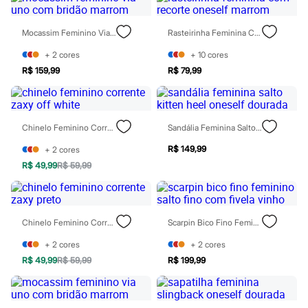
Patrulha Canina
Sonic
Mocassim Feminino Via Uno Com Bridão Marrom
Rasteirinha Feminina Com Recorte Oneself Marrom
Stitch
Beleza
+
2
cores
+
10
cores
Kits
Perfumes árabes
R$ 159,99
R$ 79,99
Novidades
Cabelos
Condicionador
Escovas e Pentes
Chinelo Feminino Corrente Zaxy Off White
Sandália Feminina Salto Kitten Heel Oneself Dourada
Finalizadores
Shampoo
R$ 149,99
+
2
cores
Tratamento
R$ 49,99
R$ 59,99
Cuidados com o corpo
Hidratante
Protetor solar
Tratamento
Cuidados com o rosto
Chinelo Feminino Corrente Zaxy Preto
Scarpin Bico Fino Feminino Salto Fino Com Fivela Vinho
Esfoliante
Hidratante
+
2
cores
+
2
cores
Protetor solar
R$ 49,99
R$ 59,99
R$ 199,99
Tônicos
Maquiagens
Base
Batom