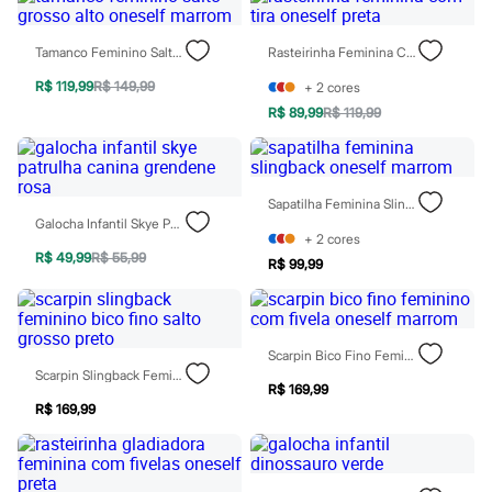
Chinelos
Sapatos
Sandálias e Papetes
Tamanco Feminino Salto Grosso Alto Oneself Marrom
Rasteirinha Feminina Com Tira Oneself Preta
Tênis
Moda esportiva
R$ 119,99
R$ 149,99
+
2
cores
Acessórios
R$ 89,99
R$ 119,99
Bermudas
Camisetas
Calças
Calçados
Sapatilha Feminina Slingback Oneself Marrom
Regatas
Galocha Infantil Skye Patrulha Canina Grendene Rosa
Moda íntima
+
2
cores
Cuecas
R$ 49,99
R$ 55,99
Meias
R$ 99,99
Pijamas
Moda praia
Personagens
Plus size
Scarpin Bico Fino Feminino Com Fivela Oneself Marrom
Blusas e Camisetas
Scarpin Slingback Feminino Bico Fino Salto Grosso Preto
Calças
R$ 169,99
Camisas
R$ 169,99
Casacos e Jaquetas
Jeans
Moda esportiva
Shorts e Bermudas