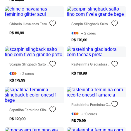
Rasteirinhas
Sandálias
Tênis
Diversão
Chinelo Havaianas Feminino Glitter Azul
Scarpin Slingback Salto Fino Com Fivela Grande Bege
Marcas
Baby Club
R$ 89,99
+
2
cores
Fifteen
Miss Fifteen
R$ 179,99
Palomino
Moda íntima
Calcinhas
Cuecas
Scarpin Slingback Salto Fino Com Fivela Grande Preto
Rasteirinha Gladiadora Com Tachas Preta
Meias
Pijamas
R$ 119,99
+
2
cores
Moda praia
R$ 179,99
Biquínis e Maiôs
Blusas de proteção
Sungas
Personagens
Bluey
Rasteirinha Feminina Com Recorte Oneself Amarela
Disney
Sapatilha Feminina Slingback Bicolor Oneself Bege
Hello Kitty
+
10
cores
Homem Aranha
R$ 129,99
R$ 79,99
Minecraft
Naruto