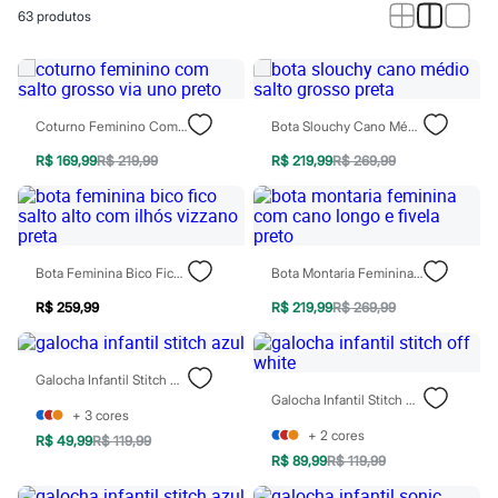
Calças
63
produtos
Casacos e Jaquetas
Jeans
Macacões
Saias
Shorts e Bermudas
Vestidos
Coturno Feminino Com Salto Grosso Via Uno Preto
Bota Slouchy Cano Médio Salto Grosso Preta
Acessórios
Bolsas
R$ 169,99
R$ 219,99
R$ 219,99
R$ 269,99
Bonés e Chapéus
Bijoux
Cintos
Óculos
Relógios
Bota Feminina Bico Fico Salto Alto Com Ilhós Vizzano Preta
Bota Montaria Feminina Com Cano Longo E Fivela Preto
Calçados
Botas
R$ 259,99
R$ 219,99
R$ 269,99
Chinelos
Rasteirinhas
Sandálias
Galocha Infantil Stitch Azul
Sapatilhas
Galocha Infantil Stitch Off White
Tênis
+
3
cores
Marcas
+
2
cores
City
R$ 49,99
R$ 119,99
Clock House
R$ 89,99
R$ 119,99
Mindset