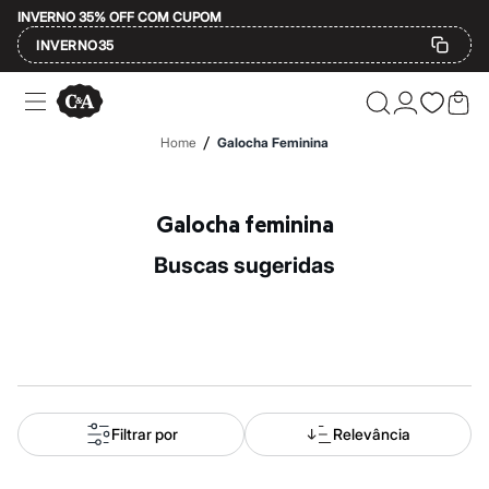
INVERNO 35% OFF COM CUPOM
INVERNO35
Ofertas
Compre por Departamento
Feminino
/
Home
Galocha Feminina
Masculino
Infantil
Calçados
Mindse7
Galocha feminina
Plus Size
Até 20% off
buscas sugeridas
Até 40% off
Até 60% off
A partir de 60% off
Feminino
Em alta
Inverno
Alfaiataria
Novidades
Roupas
Filtrar por
Relevância
Blusas e Camisetas
Básicos