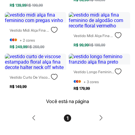
Tônicos
R$ 139,99
R$ 199,99
Maquiagens
Base
Batom
Blush
Vestido Midi Alça Fina Feminino Com Pregas Vinho
Corretivo
Vestido Midi Alça Fina Feminino De Algodão Com Recorte Floral Vermelho
Gloss
+
2
cores
Pó facial
R$ 99,99
R$ 199,99
R$ 249,99
R$ 259,99
Sombras
Al Wataniah
Banderas
Beleza C&A
Boca Rosa
Vestido Longo Feminino Franzido Alça Fina Preto
Bruna Tavares
Vestido Curto De Viscose Estampado Floral Alça Fina Decote Halter Neck Off White
Carolina Herrera
+
3
cores
Ciclo
R$ 149,99
R$ 179,99
Fran by Franciny Ehlke
Jean Paul Gaultier
Você está na página
Lancôme
Mari Maria
Mascavo
1
Niina Secrets
Océane
Payot