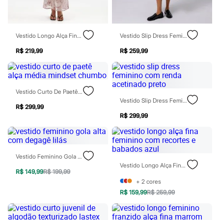
Calçados
Botas
Chinelos
Pantufas
Vestido Longo Alça Fina Feminino Paisley Rosa
Vestido Slip Dress Feminino Com Renda Acetinado Mindset Rosa
Rasteirinhas
Sandálias
R$ 219,99
R$ 259,99
Tênis
Diversão
Marcas
Baby Club
Vestido Curto De Paetê Alça Média Mindset Chumbo
Fifteen
Vestido Slip Dress Feminino Com Renda Acetinado Preto
Miss Fifteen
R$ 299,99
Palomino
R$ 299,99
Moda íntima
Calcinhas
Cuecas
Meias
Pijamas
Vestido Feminino Gola Alta Com Degagê Lilás
Moda praia
Vestido Longo Alça Fina Feminino Com Recortes E Babados Azul
R$ 149,99
R$ 199,99
Biquínis e Maiôs
+
2
cores
Blusas de proteção
Sungas
R$ 159,99
R$ 259,99
Personagens
Bluey
Disney