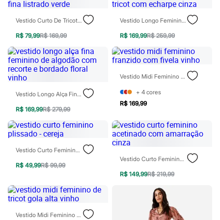
Óculos
Relógios
Vestido Curto De Tricot Alça Fina Listrado Verde
Vestido Longo Feminino De Tricot Com Echarpe Cinza
Calçados
Botas
R$ 79,99
R$ 169,99
R$ 169,99
R$ 259,99
Chinelos
Sapatos
Sandálias e Papetes
Tênis
Moda esportiva
Vestido Midi Feminino Franzido Com Fivela Vinho
Acessórios
Bermudas
+
4
cores
Vestido Longo Alça Fina Feminino De Algodão Com Recorte E Bordado Floral Vinho
Camisetas
R$ 169,99
Calças
R$ 169,99
R$ 279,99
Calçados
Regatas
Moda íntima
Cuecas
Vestido Curto Feminino Plissado - Cereja
Meias
Vestido Curto Feminino Acetinado Com Amarração Cinza
Pijamas
R$ 49,99
R$ 99,99
Moda praia
R$ 149,99
R$ 219,99
Personagens
Plus size
Blusas e Camisetas
Calças
Vestido Midi Feminino De Tricot Gola Alta Vinho
Camisas