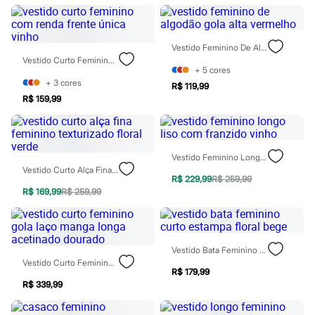
Marcas
City
Clock House
Mindset
Vestido Feminino De Algodão Gola Alta Vermelho
Sawary
Vestido Curto Feminino Com Renda Frente Única Vinho
Yessica
+
5
cores
Moda esportiva
+
3
cores
R$ 119,99
Acessórios
R$ 159,99
Blusas
Calçados
Leggings
Shorts e Bermudas
Tops
Vestido Feminino Longo Liso Com Franzido Vinho
Moda íntima
Vestido Curto Alça Fina Feminino Texturizado Floral Verde
Calcinhas
R$ 229,99
R$ 259,99
Cintas e Modeladores
R$ 169,99
R$ 259,99
Meias
Pijamas
Sutiãs e Tops
Moda praia
Vestido Bata Feminino Curto Estampa Floral Bege
Biquínis
Vestido Curto Feminino Gola Laço Manga Longa Acetinado Dourado
Maiôs
R$ 179,99
Saídas de praia
R$ 339,99
Personagens
Plus size