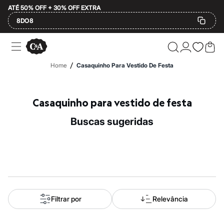
ATÉ 50% OFF + 30% OFF EXTRA
8DO8
Ofertas
Compre por Departamento
Feminino
/
Home
Casaquinho Para Vestido De Festa
Masculino
Infantil
Calçados
Mindse7
Casaquinho para vestido de festa
Plus Size
2 calçados por R$189
buscas sugeridas
2 peças por R$199
3 lingeries por R$99
3 itens de beleza por R$129
Até 20% off
Até 40% off
Até 60% off
A partir de 60% off
Feminino
Em alta
Filtrar por
Relevância
Inverno
Alfaiataria