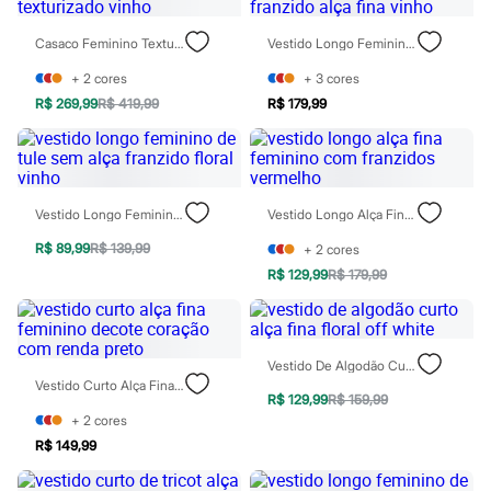
Blusas e Camisetas
Calças
Casaco Feminino Texturizado Vinho
Vestido Longo Feminino Franzido Alça Fina Vinho
Casacos e Jaquetas
Jeans
+
2
cores
+
3
cores
Moda esportiva
Shorts e Saias
R$ 269,99
R$ 419,99
R$ 179,99
Vestidos
Masculino
Em alta
Dia dos Pais
Inverno
Vestido Longo Feminino De Tule Sem Alça Franzido Floral Vinho
Vestido Longo Alça Fina Feminino Com Franzidos Vermelho
Novidades
Roupas
R$ 89,99
R$ 139,99
+
2
cores
Bermudas
R$ 129,99
R$ 179,99
Camisas
Calças
Camisetas e Regatas
Casacos e Jaquetas
Jeans
Vestido De Algodão Curto Alça Fina Floral Off White
Polos
Vestido Curto Alça Fina Feminino Decote Coração Com Renda Preto
Acessórios
R$ 129,99
R$ 159,99
Bolsas e Mochilas
+
2
cores
Chapéus e Bonés
R$ 149,99
Cintos
Carteiras