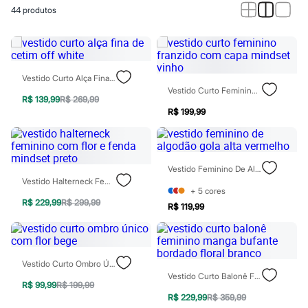
Novidades
44
produtos
Roupas
Blusas e Camisetas
Básicos
Calças
Casacos e Jaquetas
Jeans
Vestido Curto Alça Fina De Cetim Off White
Macacões
Vestido Curto Feminino Franzido Com Capa Mindset Vinho
Saias
R$ 139,99
R$ 269,99
Shorts e Bermudas
R$ 199,99
Vestidos
Acessórios
Bolsas
Bonés e Chapéus
Vestido Feminino De Algodão Gola Alta Vermelho
Bijoux
Vestido Halterneck Feminino Com Flor E Fenda Mindset Preto
Cintos
+
5
cores
Óculos
R$ 229,99
R$ 299,99
R$ 119,99
Relógios
Calçados
Botas
Chinelos
Rasteirinhas
Vestido Curto Ombro Único Com Flor Bege
Sandálias
Vestido Curto Balonê Feminino Manga Bufante Bordado Floral Branco
Sapatilhas
R$ 99,99
R$ 199,99
Tênis
R$ 229,99
R$ 359,99