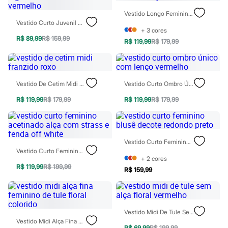
Hello Kitty
Vestido Longo Feminino Franzido Alça Fina Marrom
Homem Aranha
Vestido Curto Juvenil De Algodão Texturizado Lastex Vermelho
Minecraft
+
3
cores
Naruto
R$ 89,99
R$ 159,99
R$ 119,99
R$ 179,99
Patrulha Canina
Sonic
Stitch
Beleza
Kits
Vestido De Cetim Midi Franzido Roxo
Vestido Curto Ombro Único Com Lenço Vermelho
Perfumes árabes
Novidades
R$ 119,99
R$ 179,99
R$ 119,99
R$ 179,99
Cabelos
Condicionador
Escovas e Pentes
Finalizadores
Vestido Curto Feminino Blusê Decote Redondo Preto
Shampoo
Vestido Curto Feminino Acetinado Alça Com Strass E Fenda Off White
Tratamento
+
2
cores
Cuidados com o corpo
R$ 119,99
R$ 199,99
R$ 159,99
Hidratante
Protetor solar
Tratamento
Cuidados com o rosto
Esfoliante
Vestido Midi De Tule Sem Alça Floral Vermelho
Hidratante
Vestido Midi Alça Fina Feminino De Tule Floral Colorido
Protetor solar
R$ 69,99
R$ 199,99