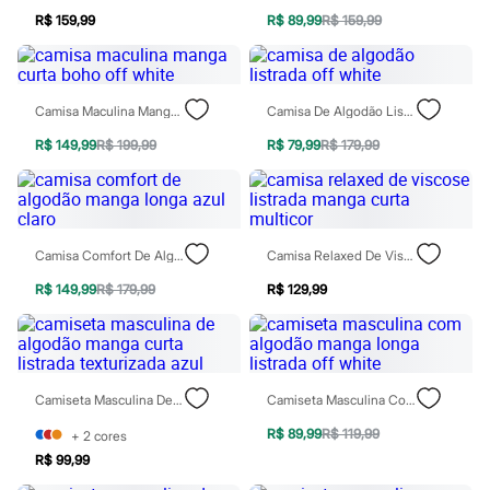
Rasteirinhas
R$ 159,99
R$ 89,99
R$ 159,99
Sandálias
Tênis
Diversão
Marcas
Baby Club
Camisa Maculina Manga Curta Boho Off White
Camisa De Algodão Listrada Off White
Fifteen
R$ 149,99
R$ 199,99
R$ 79,99
R$ 179,99
Miss Fifteen
Palomino
Moda íntima
Calcinhas
Cuecas
Meias
Camisa Comfort De Algodão Manga Longa Azul Claro
Camisa Relaxed De Viscose Listrada Manga Curta Multicor
Pijamas
Moda praia
R$ 149,99
R$ 179,99
R$ 129,99
Biquínis e Maiôs
Blusas de proteção
Sungas
Personagens
Bluey
Camiseta Masculina De Algodão Manga Curta Listrada Texturizada Azul
Camiseta Masculina Com Algodão Manga Longa Listrada Off White
Disney
Hello Kitty
R$ 89,99
R$ 119,99
+
2
cores
Homem Aranha
R$ 99,99
Minecraft
Naruto