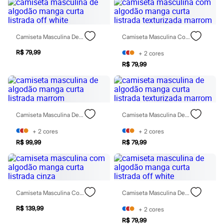
Patrulha Canina
Sonic
Stitch
Beleza
Camiseta Masculina De Algodão Manga Curta Listrada Off White
Camiseta Masculina Com Algodão Manga Curta Listrada Texturizada Marrom
Kits
Perfumes árabes
R$ 79,99
+
2
cores
Novidades
R$ 79,99
Cabelos
Condicionador
Escovas e Pentes
Finalizadores
Shampoo
Tratamento
Camiseta Masculina De Algodão Manga Curta Listrada Marrom
Camiseta Masculina De Algodão Manga Curta Listrada Texturizada Marrom
Cuidados com o corpo
+
2
cores
+
2
cores
Hidratante
Protetor solar
R$ 99,99
R$ 79,99
Tratamento
Cuidados com o rosto
Esfoliante
Hidratante
Protetor solar
Camiseta Masculina Com Algodão Manga Curta Listrada Cinza
Camiseta Masculina De Algodão Manga Curta Listrada Off White
Tônicos
Maquiagens
R$ 139,99
+
2
cores
Base
R$ 79,99
Batom