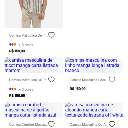
Todos os produtos
Infantil
Em alta
Arrumadinho para os meninos
Romântico para as meninas
Inverno
Novidades
Camisa Masculina De Tricot Manga Curta Listrada Azul
Roupas menina
0 a 24 meses
+
3
cores
1 a 5 anos
R$ 159,99
4 a 12 anos
10 a 16 anos
Roupas menino
0 a 24 meses
1 a 5 anos
4 a 12 anos
Camisa Masculina De Tricot Manga Curta Listrada Marrom
Camisa Masculina Com Linho Manga Longa Listrada Branco
10 a 16 anos
R$ 159,99
+
3
cores
Acessórios
Recém-nascido
R$ 159,99
Bolsas e Mochilas
Chapéus
Calçados
Botas
Chinelos
Camisa Comfort Masculina De Algodão Manga Curta Listrada Azul
Camisa Masculina De Algodão Manga Curta Texturizada Listrada Off White
Pantufas