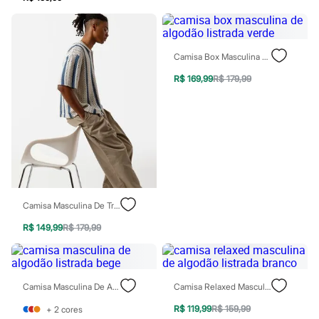
Sawary
Yessica
Moda esportiva
Acessórios
Blusas
Camisa Box Masculina De Algodão Listrada Verde
Calçados
Leggings
R$ 169,99
R$ 179,99
Shorts e Bermudas
Tops
Moda íntima
Calcinhas
Cintas e Modeladores
Meias
Pijamas
Sutiãs e Tops
Moda praia
Camisa Masculina De Tricot Listrada Azul
Biquínis
Maiôs
R$ 149,99
R$ 179,99
Saídas de praia
Personagens
Plus size
Blusas e Camisetas
Calças
Camisa Masculina De Algodão Listrada Bege
Camisa Relaxed Masculina De Algodão Listrada Branco
Casacos e Jaquetas
R$ 119,99
R$ 159,99
Jeans
+
2
cores