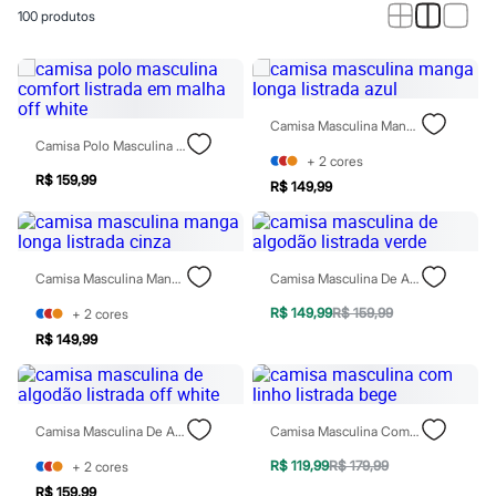
Calças
100
produtos
Casacos e Jaquetas
Jeans
Macacões
Saias
Shorts e Bermudas
Vestidos
Camisa Masculina Manga Longa Listrada Azul
Acessórios
Camisa Polo Masculina Comfort Listrada Em Malha Off White
Bolsas
+
2
cores
Bonés e Chapéus
R$ 159,99
R$ 149,99
Bijoux
Cintos
Óculos
Relógios
Camisa Masculina Manga Longa Listrada Cinza
Camisa Masculina De Algodão Listrada Verde
Calçados
Botas
R$ 149,99
R$ 159,99
+
2
cores
Chinelos
Rasteirinhas
R$ 149,99
Sandálias
Sapatilhas
Tênis
Marcas
Camisa Masculina De Algodão Listrada Off White
Camisa Masculina Com Linho Listrada Bege
City
Clock House
R$ 119,99
R$ 179,99
+
2
cores
Mindset
R$ 159,99