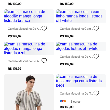
Chinelos
R$ 139,99
R$ 159,99
Sapatos
Sandálias e Papetes
Tênis
Moda esportiva
Acessórios
Bermudas
Camisa Masculina De Algodão Manga Longa Listrada Branca
Camisa Masculina Com Linho Manga Longa Listrada Off White
Camisetas
R$ 199,99
R$ 199,99
Calças
Calçados
Regatas
Moda íntima
Cuecas
Camisa Masculina De Algodão Listras Off White
Meias
Camisa Masculina De Algodão Manga Longa Listrada Azul
Pijamas
R$ 169,99
Moda praia
R$ 179,99
Personagens
Plus size
Blusas e Camisetas
Calças
Camisas
Camisa Masculina De Tricot Manga Curta Listrada Bege
Casacos e Jaquetas
Jeans
+
3
cores
Moda esportiva
R$ 159,99
Shorts e Bermudas