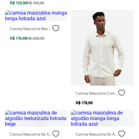
Moda esportiva
R$ 129,99
R$ 159,99
Shorts e Saias
Vestidos
Masculino
Em alta
Camisa Masculina Manga Longa Listrada Azul
Dia dos Pais
Inverno
R$ 179,99
R$ 239,99
Novidades
Roupas
Bermudas
Camisas
Calças
Camisetas e Regatas
Casacos e Jaquetas
Jeans
Polos
Acessórios
Camisa Masculina Com Linho Manga Longa Listrada Bege
Bolsas e Mochilas
Chapéus e Bonés
R$ 179,99
Cintos
Carteiras
Óculos
Relógios
Calçados
Camisa Masculina De Algodão Texturizada Listrada Bege
Camisa Masculina De Algodão Manga Longa Listrada Azul
Botas