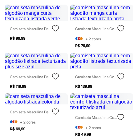
Blush
Corretivo
Gloss
Pó facial
Sombras
Camiseta Masculina De Algodão Manga Curta Texturizada Listrada Verde
Camiseta Masculina Com Algodão Manga Curta Listrada Texturizada Preta
Al Wataniah
Banderas
R$ 99,99
+
2
cores
Beleza C&A
R$ 79,99
Boca Rosa
Bruna Tavares
Carolina Herrera
Ciclo
Fran by Franciny Ehlke
Jean Paul Gaultier
Camiseta Masculina De Algodão Listrada Texturizada Plus Size Azul
Camiseta Masculina Com Algodão Listrada Texturizada Preta
Lancôme
R$ 119,99
R$ 139,99
Mari Maria
Mascavo
Niina Secrets
Océane
Payot
Camiseta Masculina De Algodão Listrada Colorida
Rabanne
Camiseta Masculina Comfort Listrada Em Algodão Texturizado Azul
Real Techniques
+
2
cores
Vizzela
+
2
cores
R$ 69,99
Vult
R$ 49,99