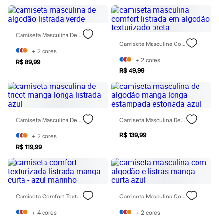
Perfumes
Perfumes femininos
Perfumes infantis
Perfumes masculinos
Todos os produtos
Camiseta Masculina De Algodão Listrada Verde
Mindse7
Camiseta Masculina Comfort Listrada Em Algodão Texturizado Preta
+
2
cores
Novidades
+
2
cores
Blusas
R$ 89,99
Calças
R$ 49,99
Casacos e Jaquetas
Jeans
Saias
Shorts e Bermudas
T-shirt
Camiseta Masculina De Tricot Manga Longa Listrada Azul
Camiseta Masculina De Algodão Manga Longa Estampada Estonada Azul
Vestidos
Acessórios
R$ 139,99
+
2
cores
Alfaiataria
R$ 119,99
Calçados
Guarda-roupa
Moda esportiva
Plus size
Special Basics
Calçados
Camiseta Comfort Texturizada Listrada Manga Curta - Azul Marinho
Camiseta Masculina Com Algodão E Listras Manga Curta Azul
Novidades
Feminino
+
4
cores
+
2
cores