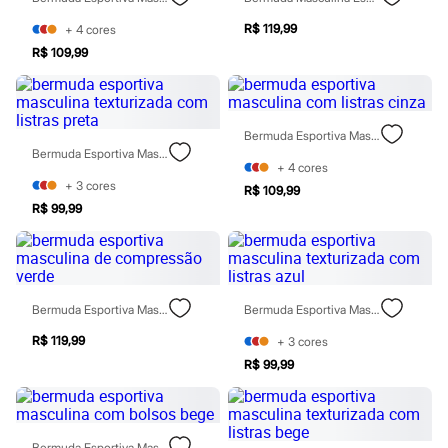
Moda esportiva
Shorts e Saias
R$ 119,99
+
4
cores
Vestidos
R$ 109,99
Masculino
Em alta
Dia dos Pais
Inverno
Novidades
Bermuda Esportiva Masculina Com Listras Cinza
Roupas
Bermuda Esportiva Masculina Texturizada Com Listras Preta
Bermudas
+
4
cores
Camisas
+
3
cores
R$ 109,99
Calças
R$ 99,99
Camisetas e Regatas
Casacos e Jaquetas
Jeans
Polos
Acessórios
Bermuda Esportiva Masculina De Compressão Verde
Bermuda Esportiva Masculina Texturizada Com Listras Azul
Bolsas e Mochilas
Chapéus e Bonés
R$ 119,99
+
3
cores
Cintos
Carteiras
R$ 99,99
Óculos
Relógios
Calçados
Botas
Bermuda Esportiva Masculina Com Bolsos Bege