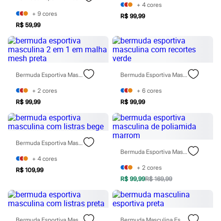
Sawary
+
4
cores
Yessica
+
9
cores
R$ 99,99
Moda esportiva
R$ 59,99
Acessórios
Blusas
Calçados
Leggings
Shorts e Bermudas
Tops
Bermuda Esportiva Masculina 2 Em 1 Em Malha Mesh Preta
Bermuda Esportiva Masculina Com Recortes Verde
Moda íntima
Calcinhas
+
2
cores
+
6
cores
Cintas e Modeladores
R$ 99,99
R$ 99,99
Meias
Pijamas
Sutiãs e Tops
Moda praia
Bermuda Esportiva Masculina Com Listras Bege
Biquínis
Bermuda Esportiva Masculina De Poliamida Marrom
Maiôs
+
4
cores
Saídas de praia
+
2
cores
Personagens
R$ 109,99
Plus size
R$ 99,99
R$ 169,99
Blusas e Camisetas
Calças
Casacos e Jaquetas
Jeans
Bermuda Esportiva Masculina Com Listras Preta
Bermuda Masculina Esportiva Preta