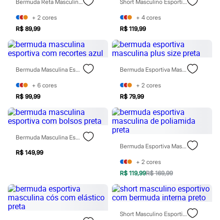
Bermuda Reta Masculina Branca
Short Masculino Esportivo Com Bermuda Interna Branco
Rasteirinhas
Sandálias
+
2
cores
+
4
cores
Tênis
R$ 89,99
R$ 119,99
Diversão
Marcas
Baby Club
Fifteen
Miss Fifteen
Bermuda Masculina Esportiva Com Recortes Azul
Bermuda Esportiva Masculina Plus Size Preta
Palomino
Moda íntima
+
6
cores
+
2
cores
Calcinhas
R$ 99,99
R$ 79,99
Cuecas
Meias
Pijamas
Moda praia
Bermuda Masculina Esportiva Com Bolsos Preta
Biquínis e Maiôs
Bermuda Esportiva Masculina De Poliamida Preta
Blusas de proteção
R$ 149,99
Sungas
+
2
cores
Personagens
Bluey
R$ 119,99
R$ 169,99
Disney
Hello Kitty
Homem Aranha
Minecraft
Short Masculino Esportivo Com Bermuda Interna Preto
Naruto