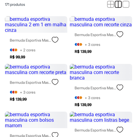
Calças
171
produtos
Casacos e Jaquetas
Jeans
Macacões
Saias
Shorts e Bermudas
Vestidos
Bermuda Esportiva Masculina Com Recorte Cinza
Acessórios
Bermuda Esportiva Masculina 2 Em 1 Em Malha Cinza
Bolsas
+
3
cores
Bonés e Chapéus
+
2
cores
R$ 139,99
Bijoux
R$ 99,99
Cintos
Óculos
Relógios
Calçados
Bermuda Esportiva Masculina Com Recorte Preta
Botas
Bermuda Esportiva Masculina Com Recorte Branca
Chinelos
+
3
cores
Rasteirinhas
+
3
cores
Sandálias
R$ 139,99
Sapatilhas
R$ 139,99
Tênis
Marcas
City
Clock House
Bermuda Esportiva Masculina Com Listras Bege
Mindset
Bermuda Esportiva Masculina Com Bolsos Marrom