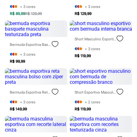
Blush
+
3
cores
+
3
cores
Corretivo
R$ 89,99
R$ 129,99
R$ 129,99
Gloss
Pó facial
Sombras
Al Wataniah
Banderas
Short Masculino Esportivo Com Bermuda Interna Branca
Beleza C&A
Bermuda Esportiva Basquete Masculina Texturizada Preta
Boca Rosa
+
3
cores
Bruna Tavares
+
3
cores
R$ 119,99
Carolina Herrera
R$ 99,99
Ciclo
Fran by Franciny Ehlke
Jean Paul Gaultier
Lancôme
Mari Maria
Bermuda Esportiva Reta Masculina Bolso Com Zíper Preta
Short Esportivo Masculino Com Bermuda De Compressão Branco
Mascavo
Niina Secrets
+
3
cores
+
2
cores
Océane
Payot
R$ 149,99
R$ 119,99
Rabanne
Real Techniques
Vizzela
Vult