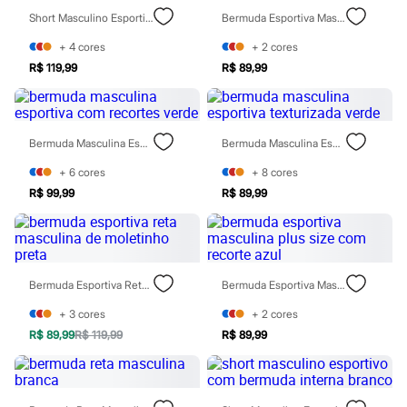
Todos os produtos
Short Masculino Esportivo Com Bermuda Interna Marrom
Bermuda Esportiva Masculina Plus Size Com Recorte Preta
Infantil
Em alta
+
4
cores
+
2
cores
Arrumadinho para os meninos
R$ 119,99
R$ 89,99
Romântico para as meninas
Inverno
Novidades
Roupas menina
0 a 24 meses
Bermuda Masculina Esportiva Com Recortes Verde
Bermuda Masculina Esportiva Texturizada Verde
1 a 5 anos
4 a 12 anos
+
6
cores
+
8
cores
10 a 16 anos
R$ 99,99
R$ 89,99
Roupas menino
0 a 24 meses
1 a 5 anos
4 a 12 anos
10 a 16 anos
Bermuda Esportiva Reta Masculina De Moletinho Preta
Bermuda Esportiva Masculina Plus Size Com Recorte Azul
Acessórios
Recém-nascido
+
3
cores
+
2
cores
Bolsas e Mochilas
Chapéus
R$ 89,99
R$ 119,99
R$ 89,99
Calçados
Botas
Chinelos
Pantufas