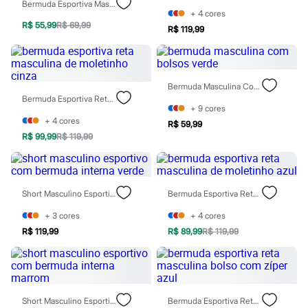
Bermuda Esportiva Masculina Cós Com Elástico Preta
Patrulha Canina
+
4
cores
Sonic
R$ 55,99
R$ 69,99
R$ 119,99
Stitch
Beleza
Kits
Perfumes árabes
Novidades
Bermuda Masculina Com Bolsos Verde
Cabelos
Bermuda Esportiva Reta Masculina De Moletinho Cinza
Condicionador
+
9
cores
Escovas e Pentes
+
4
cores
R$ 59,99
Finalizadores
R$ 99,99
R$ 119,99
Shampoo
Tratamento
Cuidados com o corpo
Hidratante
Short Masculino Esportivo Com Bermuda Interna Verde
Bermuda Esportiva Reta Masculina De Moletinho Azul
Protetor solar
Tratamento
+
3
cores
+
4
cores
Cuidados com o rosto
Esfoliante
R$ 119,99
R$ 89,99
R$ 119,99
Hidratante
Protetor solar
Tônicos
Maquiagens
Base
Short Masculino Esportivo Com Bermuda Interna Marrom
Bermuda Esportiva Reta Masculina Bolso Com Zíper Azul
Batom