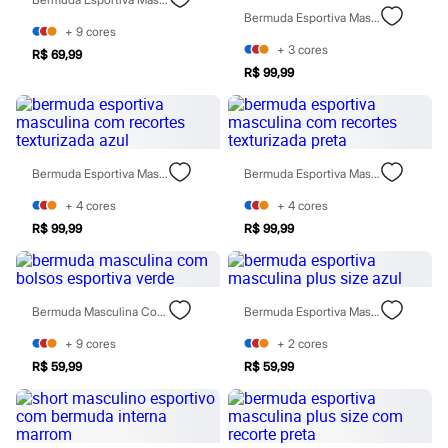
Chinelos
Bermuda Esportiva Masculina Texturizada Com Listras Bege
Sapatos
+
9
cores
Sandálias e Papetes
+
3
cores
R$ 69,99
Tênis
R$ 99,99
Moda esportiva
Acessórios
Bermudas
Camisetas
Calças
Calçados
Bermuda Esportiva Masculina Com Recortes Texturizada Azul
Bermuda Esportiva Masculina Com Recortes Texturizada Preta
Regatas
Moda íntima
+
4
cores
+
4
cores
Cuecas
R$ 99,99
R$ 99,99
Meias
Pijamas
Moda praia
Personagens
Bermuda Masculina Com Bolsos Esportiva Verde
Bermuda Esportiva Masculina Plus Size Azul
Plus size
Blusas e Camisetas
+
9
cores
+
2
cores
Calças
Camisas
R$ 59,99
R$ 59,99
Casacos e Jaquetas
Jeans
Moda esportiva
Shorts e Bermudas