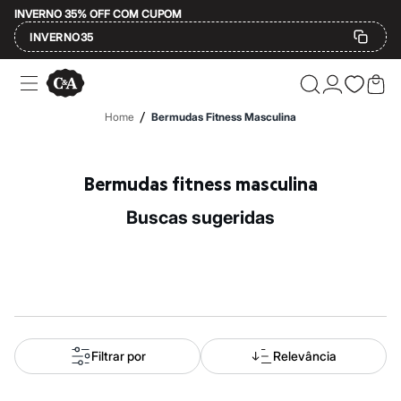
INVERNO 35% OFF COM CUPOM
INVERNO35
Ofertas
Compre por Departamento
Feminino
/
Home
Bermudas Fitness Masculina
Masculino
Infantil
Calçados
Mindse7
Bermudas fitness masculina
Plus Size
Até 20% off
buscas sugeridas
Até 40% off
Até 60% off
A partir de 60% off
Feminino
Em alta
Inverno
Alfaiataria
Novidades
Roupas
Filtrar por
Relevância
Blusas e Camisetas
Básicos