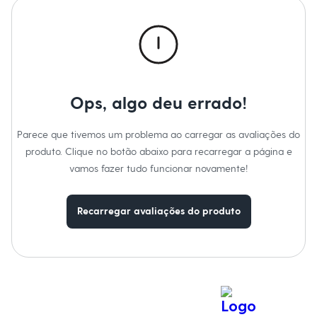
Calças
Casacos e Jaquetas
Jeans
Macacões
Saias
Shorts e Bermudas
Vestidos
Acessórios
Ops, algo deu errado!
Bolsas
Bonés e Chapéus
Bijoux
Parece que tivemos um problema ao carregar as avaliações do
Cintos
produto. Clique no botão abaixo para recarregar a página e
Óculos
Relógios
vamos fazer tudo funcionar novamente!
Calçados
Botas
Chinelos
Recarregar avaliações do produto
Rasteirinhas
Sandálias
Sapatilhas
Tênis
Marcas
City
Clock House
Mindset