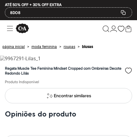
ATÉ 50% OFF + 30% OFF EXTRA
8DO8
Ofertas
Compre por Departamento
Feminino
Masculino
página inicial
moda feminina
roupas
blusas
>
>
>
Infantil
Calçados
Mindse7
Plus Size
Regata Muscle Tee Feminina Mindset Cropped com Ombreiras Decote
Até 20% off
Redondo Lilás
Até 40% off
Produto Indisponível
Até 60% off
A partir de 60% off
Feminino
Encontrar similares
Em alta
Inverno
Alfaiataria
Opiniões do produto
Novidades
Roupas
Blusas e Camisetas
Básicos