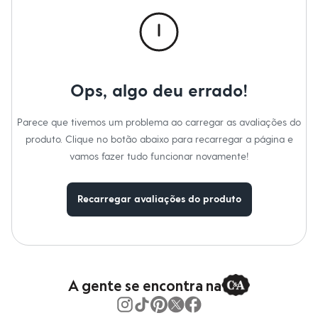
Moda esportiva
Shorts e Saias
Vestidos
Masculino
Em alta
Dia dos Pais
Inverno
Ops, algo deu errado!
Novidades
Roupas
Bermudas
Parece que tivemos um problema ao carregar as avaliações do
Camisas
produto. Clique no botão abaixo para recarregar a página e
Calças
vamos fazer tudo funcionar novamente!
Camisetas e Regatas
Casacos e Jaquetas
Jeans
Polos
Recarregar avaliações do produto
Acessórios
Bolsas e Mochilas
Chapéus e Bonés
Cintos
Carteiras
Óculos
A gente se encontra na
Relógios
Calçados
Botas