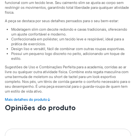
Sawary
funcional com um tecido leve. Seu caimento slim se ajusta ao corpo sem
Yessica
restringir os movimentos, garantindo total liberdade para qualquer atividade
Moda esportiva
física.
Acessórios
A peça se destaca por seus detalhes pensados para o seu bem-estar:
Blusas
Calçados
Modelagem slim com decote redondo e cavas tradicionais, oferecendo
Leggings
um ajuste confortável e moderno.
Shorts e Bermudas
Confeccionada em poliéster, um tecido leve e respirável, ideal para a
prática de exercícios.
Tops
Design liso e versátil, fácil de combinar com outras roupas esportivas.
Moda íntima
Possui um pequeno logo discreto no peito, adicionando um toque de
Calcinhas
estilo.
Cintas e Modeladores
Meias
Sugestões de Uso e Combinações Perfeita para a academia, corridas ao ar
Pijamas
livre ou qualquer outra atividade física. Combine esta regata masculina com
uma bermuda de moletom ou short de tactel para um look esportivo
Sutiãs e Tops
completo. Nos pés, um tênis de corrida garante o conforto necessário para o
Moda praia
seu desempenho. É uma peça essencial para o guarda-roupa de quem tem
Biquínis
um estilo de vida ativo.
Maiôs
Saídas de praia
↓
Mais detalhes do produto
A gente se encontra na C&A! ❤
Personagens
Opiniões do produto
Informacoes gerais:
Plus size
Blusas e Camisetas
Material
:
Poliéster
Calças
Cor
:
Azul
Marcas
:
Esportivo
Casacos e Jaquetas
Tipo
:
Regata
Jeans
Gênero
:
Masculino