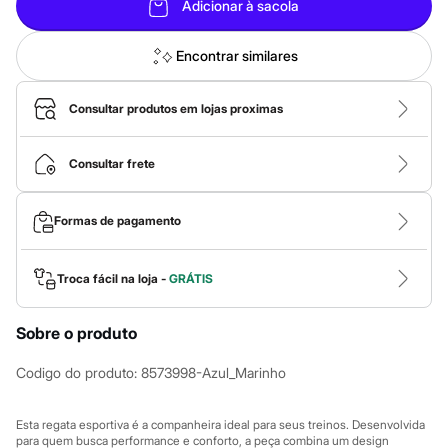
Calças
Adicionar à sacola
Casacos e Jaquetas
Jeans
Macacões
Encontrar similares
Saias
Shorts e Bermudas
Vestidos
Consultar produtos em lojas proximas
Acessórios
Bolsas
Bonés e Chapéus
Consultar frete
Bijoux
Cintos
Óculos
Formas de pagamento
Relógios
Calçados
Botas
Troca fácil na loja -
GRÁTIS
Chinelos
Rasteirinhas
Sandálias
Sobre o produto
Sapatilhas
Tênis
Codigo do produto
:
8573998-Azul_Marinho
Marcas
City
Clock House
Esta regata esportiva é a companheira ideal para seus treinos. Desenvolvida
Mindset
para quem busca performance e conforto, a peça combina um design