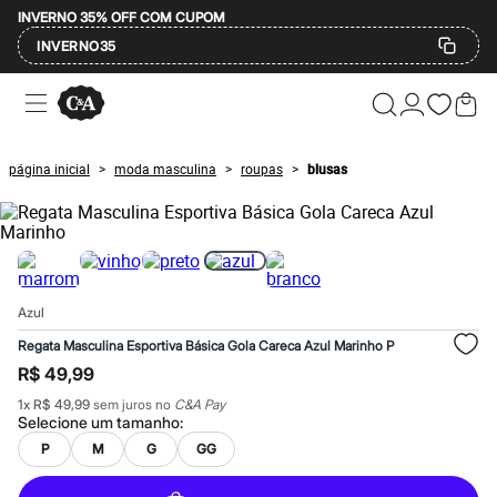
INVERNO 35% OFF COM CUPOM
INVERNO35
Ofertas
Compre por Departamento
Feminino
Masculino
página inicial
moda masculina
roupas
blusas
>
>
>
Infantil
Calçados
Mindse7
Plus Size
Até 20% off
Até 40% off
Até 60% off
Azul
A partir de 60% off
Feminino
Regata Masculina Esportiva Básica Gola Careca Azul Marinho P
Em alta
R$ 49,99
Inverno
Alfaiataria
1
x
R$ 49,99
sem juros no
C&A Pay
Novidades
Selecione um
tamanho
:
Roupas
P
M
G
GG
Blusas e Camisetas
Básicos