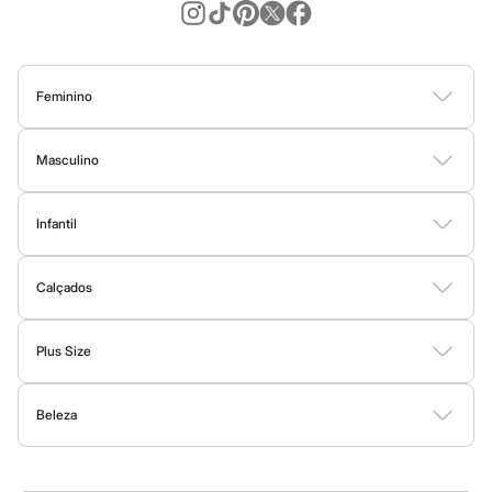
Sawary
Yessica
Moda esportiva
Acessórios
Blusas
Feminino
Calçados
Leggings
Blusas
Calças
Vestidos
Saias
Casacos
Moda Praia
Moda Íntima
Shorts e Bermudas
Masculino
Tops
Moda íntima
Camisetas
Camisas
Bermudas
Calças
Moda Íntima
Jaquetas e Casacos
Calcinhas
Cintas e Modeladores
Infantil
Moda Praia
Meias
Bodies
Conjuntos
Vestidos
Shorts e Bermudas
Calçados
Calças
Pijamas
Sutiãs e Tops
Calçados
Moda Praia
Moda praia
Botas
Sapatos e Mocassins
Rasteirinhas
Sandálias e Papetes
Tênis
Biquínis
Maiôs
Plus Size
Saídas de praia
Personagens
Vestidos
Blusas e Camisas
Casacos e Jaquetas
Calças
Plus size
Beleza
Shorts e Bermudas
Moda Íntima
Blusas e Camisetas
Calças
Perfumes
Maquiagem
Skincare
Corpo e Banho
Acessórios
Casacos e Jaquetas
Jeans