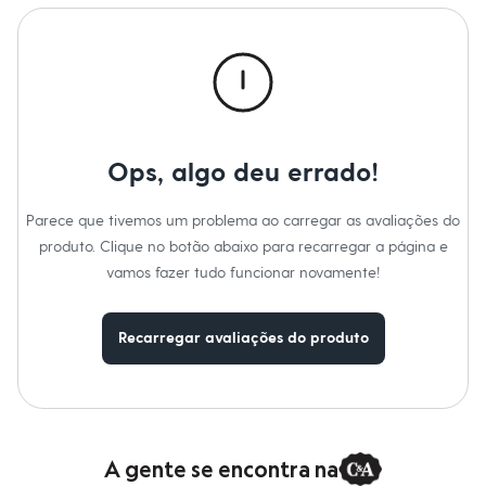
Calças
Casacos e Jaquetas
Jeans
Macacões
Saias
Shorts e Bermudas
Vestidos
Acessórios
Bolsas
Ops, algo deu errado!
Bonés e Chapéus
Bijoux
Cintos
Parece que tivemos um problema ao carregar as avaliações do
Óculos
produto. Clique no botão abaixo para recarregar a página e
Relógios
vamos fazer tudo funcionar novamente!
Calçados
Botas
Chinelos
Rasteirinhas
Recarregar avaliações do produto
Sandálias
Sapatilhas
Tênis
Marcas
City
Clock House
A gente se encontra na
Mindset