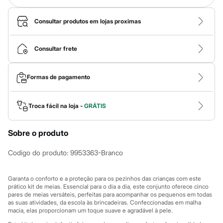
Calças
Casacos e Jaquetas
Jeans
Consultar produtos em lojas proximas
Macacões
Saias
Shorts e Bermudas
Consultar frete
Vestidos
Acessórios
Bolsas
Formas de pagamento
Bonés e Chapéus
Bijoux
Cintos
Troca fácil na loja -
GRÁTIS
Óculos
Relógios
Calçados
Sobre o produto
Botas
Chinelos
Codigo do produto
:
9953363-Branco
Rasteirinhas
Sandálias
Sapatilhas
Garanta o conforto e a proteção para os pezinhos das crianças com este
Tênis
prático kit de meias. Essencial para o dia a dia, este conjunto oferece cinco
Marcas
pares de meias versáteis, perfeitas para acompanhar os pequenos em todas
City
as suas atividades, da escola às brincadeiras. Confeccionadas em malha
Clock House
macia, elas proporcionam um toque suave e agradável à pele.
Mindset