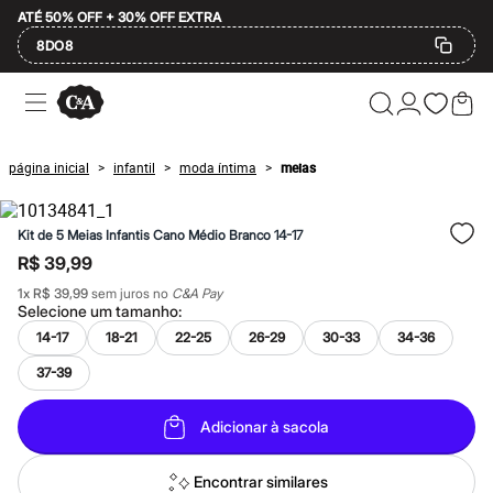
ATÉ 50% OFF + 30% OFF EXTRA
8DO8
Ofertas
Compre por Departamento
Feminino
Masculino
página inicial
infantil
moda íntima
meias
>
>
>
Infantil
Calçados
Mindse7
Kit de 5 Meias Infantis Cano Médio Branco 14-17
Plus Size
Até 20% off
R$ 39,99
Até 40% off
1
x
R$ 39,99
sem juros no
C&A Pay
Até 60% off
Selecione um
tamanho
:
A partir de 60% off
Feminino
14-17
18-21
22-25
26-29
30-33
34-36
Em alta
37-39
Inverno
Alfaiataria
Novidades
Adicionar à sacola
Roupas
Blusas e Camisetas
Básicos
Encontrar similares