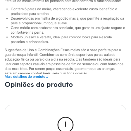
Sawary
Este kit de meias infantis foi pensado para aliar conforto e funcionalidade:
Yessica
Contém 5 pares de meias, oferecendo excelente custo-benefício e
Moda esportiva
praticidade para a rotina.
Acessórios
Desenvolvidas em malha de algodão macia, que permite a respiração da
Blusas
pele e proporciona um toque suave.
Calçados
Cano médio com acabamento canelado, que garante um ajuste seguro e
Leggings
confortável na perna.
Modelo unissex e versátil, ideal para compor looks para a escola,
Shorts e Bermudas
passeios e brincadeiras.
Tops
Moda íntima
Sugestões de Uso e Combinações Essas meias são a base perfeita para o
Calcinhas
guarda-roupa infantil. Combine-as com tênis esportivos para a aula de
Cintas e Modeladores
educação física ou para o dia a dia na escola. Elas também são ideais para
Meias
usar com sapatos casuais em passeios de fim de semana ou com botas nos
dias mais frios. Por serem peças essenciais, garantem que as crianças
Pijamas
estejam sempre confortáveis, seja qual for a ocasião.
Sutiãs e Tops
↓
Mais detalhes do produto
Moda praia
A gente se encontra na C&A! ❤
Opiniões do produto
Biquínis
Informacoes gerais:
Maiôs
Saídas de praia
Material
:
Algodão
Personagens
Tipo
:
Kit
Plus size
Cor
:
Branco
Blusas e Camisetas
Marcas
:
Palomino
Gênero
:
Menino
Calças
Casacos e Jaquetas
Jeans