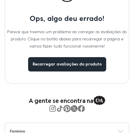
Moda esportiva
Shorts e Saias
Vestidos
Ops, algo deu errado!
Masculino
Em alta
Dia dos Pais
Parece que tivemos um problema ao carregar as avaliações do
Inverno
produto. Clique no botão abaixo para recarregar a página e
Novidades
Roupas
vamos fazer tudo funcionar novamente!
Bermudas
Camisas
Calças
Recarregar avaliações do produto
Camisetas e Regatas
Casacos e Jaquetas
Jeans
Polos
Acessórios
Bolsas e Mochilas
Chapéus e Bonés
A gente se encontra na
Cintos
Carteiras
Óculos
Relógios
Calçados
Botas
Feminino