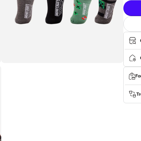
Fo
Tr