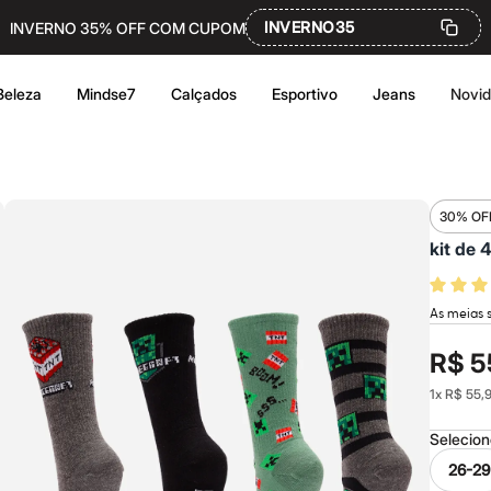
INVERNO35
INVERNO 35% OFF COM CUPOM
Beleza
Mindse7
Calçados
Esportivo
Jeans
Novi
30% OF
kit de 
As meias s
R$ 5
1
x
R$ 55,
Selecio
26-29