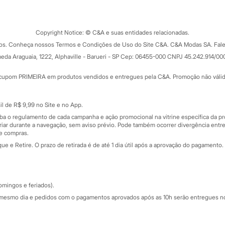
Tipos de serviços
o C&A
Clique e retire
Trocas e devoluções
ograma
Copyright Notice: © C&A e suas entidades relacionadas.
Formas de pagamento
dos. Conheça nossos Termos e Condições de Uso do Site C&A. C&A Modas SA. Fale
Todas as vantagens
ay
eda Araguaia, 1222, Alphaville - Barueri - SP Cep: 06455-000 CNPJ 45.242.914/00
Minha C&A
rtão
Cupons de desconto
cupom PRIMEIRA em produtos vendidos e entregues pela C&A. Promoção não válida p
Cartão presente
atórios
Sobre o cartão presente
nceira
l de R$ 9,99 no Site e no App.
de
iba o regulamento de cada campanha e ação promocional na vitrine específica da
iar durante a navegação, sem aviso prévio. Pode também ocorrer divergência entre
de compras.
 e Retire. O prazo de retirada é de até 1 dia útil após a aprovação do pagamento. 
omingos e feriados).
mesmo dia e pedidos com o pagamentos aprovados após as 10h serão entregues no 
Segurança e qualidade