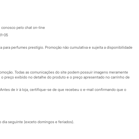
Google store
Apple store
Atendimento
 conosco pelo chat on-line
01-05
Ajuda
Fale conosco
ara perfumes prestígio. Promoção não cumulativa e sujeita a disponibilidade
Nossas lojas
Nossas lojas plus size
Central de ética
 promoção. Todas as comunicações do site podem possuir imagens meramente
 o preço exibido no detalhe do produto e o preço apresentado no carrinho de
Eventos
Antes de ir à loja, certifique-se de que recebeu o e-mail confirmando que o
Especial Dia dos Pais
dia seguinte (exceto domingos e feriados).