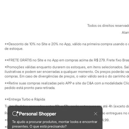
Sobre a C&A
Cartão C&A
Sonic
Sobre o cartã
Fornecedores
Stitch
Termos e condições
C&A&VC
Beleza
Conheça o pr
Kits
Política de privacidade
Perfumes árabes
Todos os direitos reserva
Trabalhe conosco
C&A Pay
Novidades
Sobre o C&A P
Alam
Sustentabilidade
Cabelos
Solicite seu ca
Condicionador
Mapa do site
**Desconto de 10% no Site e 20% no App, válido na primeira compra usando o 
Escovas e Pentes
Governança
Investidores
de estoque.
Finalizadores
Ouvidoria / Rel
Sala de imprensa
Shampoo
Educação fina
**FRETE GRÁTIS no Site e no App em compras acima de R$ 279. Frete fixo Brasi
Tratamento
Privacidade
Cuidados com o corpo
Sustentabilida
*Promoções válidas enquanto durarem os estoques, em itens selecionados. Sa
Configuração de cookies
Hidratante
ilustrativas e podem ser encerradas a qualquer momento. Os preços poderão var
Minha privacidade
compras. Em caso de divergências de preços, o valor válido será o do carrinho 
Protetor solar
Tratamento
**Retire suas compras realizadas pelo APP e site da C&A com a modalidade Clique
Cuidados com o rosto
pedido está pronto para retirada.
Esfoliante
Hidratante
**Entrega Turbo e Rápida
Protetor solar
Turbo: Pedidos aprovados entre 10h e 17h, serão entregues em até 4h (exceto d
Tônicos
Maquiagens
Personal Shopper
Rápida: Pedidos com os pagamentos aprovados até as 10h, serão entregues no 
Base
*O valor do frete para o turbo é R$ 24,99 e para a rápida é R$ 14,99.
Te ajudo a procurar produtos, montar looks e encontrar
Batom
Formas de pagamento
presentes. O que está precisando?
*Essa condição ainda não estará disponível em todas as lojas.