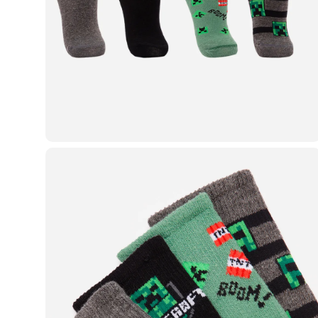
Casacos e Jaquetas
Jeans
Macacões
Saias
Shorts e Bermudas
Vestidos
Acessórios
Bolsas
Bonés e Chapéus
Bijoux
Cintos
Óculos
Relógios
Calçados
Botas
Chinelos
Rasteirinhas
Sandálias
Sapatilhas
Tênis
Marcas
City
Clock House
Mindset
Sawary