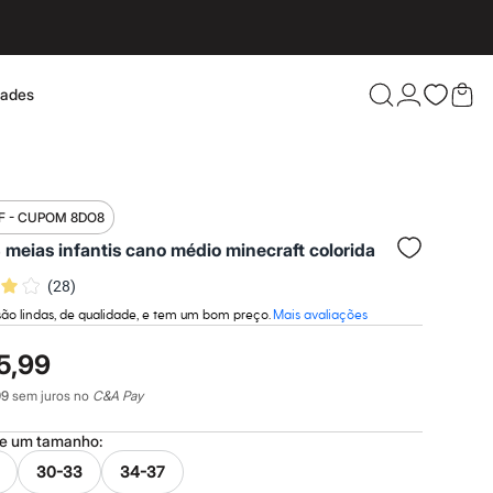
dades
Confira 
F - CUPOM 8DO8
4 meias infantis cano médio minecraft colorida
(
28
)
ão lindas, de qualidade, e tem um bom preço.
Mais avaliações
5,99
99
sem juros no
C&A Pay
ne um
tamanho
:
30-33
34-37