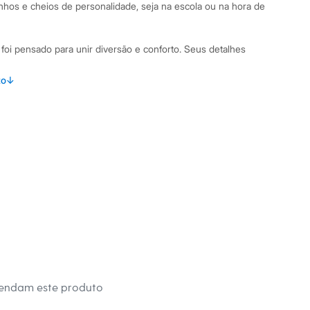
inhos e cheios de personalidade, seja na escola ou na hora de
il foi pensado para unir diversão e conforto. Seus detalhes
to
↓
meias com estampas variadas do jogo Minecraft.
alha de algodão e outras fibras, garantindo toque macio e
médio, versátil para usar com diferentes calçados.
como o Creeper e o bloco de TNT.
 canelado para um ajuste seguro e confortável na perna.
binações Estas meias são o complemento perfeito para
 Combine-as com bermudas e tênis para deixar as estampas à
as para um toque de diversão discreto. São ideais para o uso
 dos games para a rotina escolar e os momentos de lazer.
 C&A! ❤
mendam este produto
s: