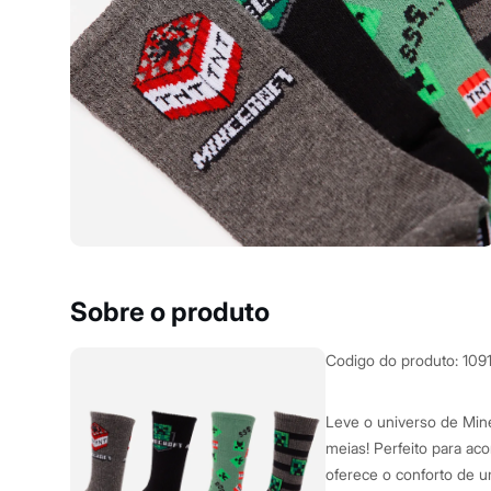
Yessica
Moda esportiva
Acessórios
Blusas
Calçados
Leggings
Shorts e Bermudas
Tops
Moda íntima
Calcinhas
Cintas e Modeladores
Meias
Pijamas
Sutiãs e Tops
Moda praia
Biquínis
Sobre o produto
Maiôs
Saídas de praia
Personagens
Codigo do produto
:
109
Plus size
Blusas e Camisetas
Calças
Leve o universo de Minec
Casacos e Jaquetas
meias! Perfeito para a
Jeans
oferece o conforto de u
Moda esportiva