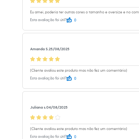
Sapatos
Sandálias e Papetes
Eu amei, poderia ter outras cores o tamanho e oversize e no c
Tênis
Moda esportiva
0
Esta avaliação foi útil?
Acessórios
Bermudas
Camisetas
Calças
Calçados
Amanda S.
25/08/2025
Regatas
Moda íntima
Cuecas
Meias
(Cliente avaliou este produto mas não fez um comentário)
Pijamas
0
Esta avaliação foi útil?
Moda praia
Personagens
Plus size
Blusas e Camisetas
Calças
Juliana s.
04/08/2025
Camisas
Casacos e Jaquetas
Jeans
Moda esportiva
(Cliente avaliou este produto mas não fez um comentário)
Shorts e Bermudas
Todos os produtos
0
Esta avaliação foi útil?