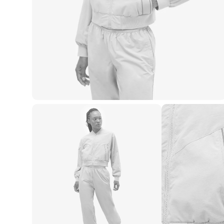
Casacos e Jaquetas
Jeans
Macacões
Saias
Shorts e Bermudas
Vestidos
Acessórios
Bolsas
Bonés e Chapéus
Bijoux
Cintos
Óculos
Relógios
Calçados
Botas
Chinelos
Rasteirinhas
Sandálias
Sapatilhas
Tênis
Marcas
City
Clock House
Mindset
Sawary