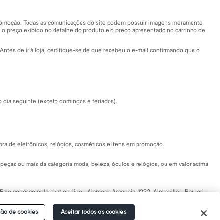
Nossas lojas plus size
Central de ética
 promoção. Todas as comunicações do site podem possuir imagens meramente
 o preço exibido no detalhe do produto e o preço apresentado no carrinho de
Eventos
Antes de ir à loja, certifique-se de que recebeu o e-mail confirmando que o
Especial Dia dos Pais
dia seguinte (exceto domingos e feriados).
a de eletrônicos, relógios, cosméticos e itens em promoção.
peças ou mais da categoria moda, beleza, óculos e relógios, ou em valor acima
 Fale conosco pelo
chat on-line
- Alameda Araguaia, 1222, Alphaville - Barueri -
ão de cookies
Aceitar todos os cookies