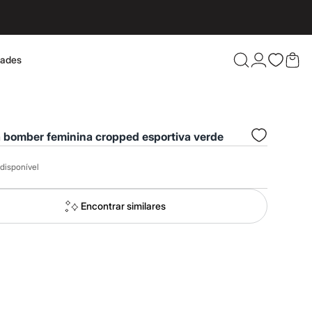
dades
Confira 
a bomber feminina cropped esportiva verde
disponível
Encontrar similares