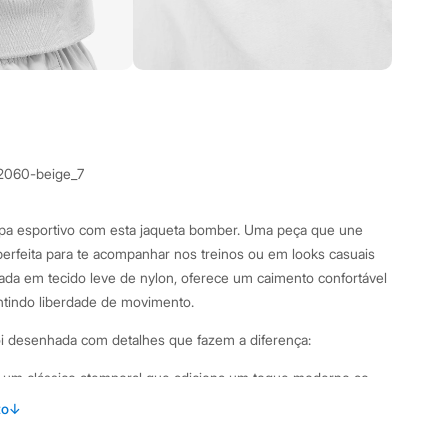
2060-beige_7
a esportivo com esta jaqueta bomber. Uma peça que une
 perfeita para te acompanhar nos treinos ou em looks casuais
nada em tecido leve de nylon, oferece um caimento confortável
ntindo liberdade de movimento.
foi desenhada com detalhes que fazem a diferença:
um clássico atemporal que adiciona um toque moderno ao
to
↓
 em tecido canelado para um ajuste perfeito e confortável ao