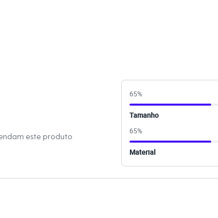
r zíper e bolsos frontais embutidos, práticos para o dia a dia.
on, um tecido leve e de secagem rápida, ideal para atividades
binações Esta jaqueta é extremamente versátil. Para um look
combine-a com uma calça legging ou um short esportivo e um
e treino, ela compõe um visual urbano e despojado com calça
ira peça ideal para finalizar produções com um toque de estilo e
65
%
Tamanho
 C&A! ❤
65
%
mendam este produto
s:
Material
mida
 Longa
ivo
ino