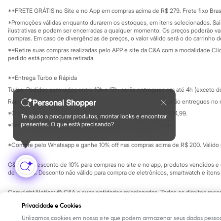
Sala de imprensa
Sonic
Educação fina
**FRETE GRÁTIS no Site e no App em compras acima de R$ 279. Frete fixo Brasi
Stitch
Privacidade
Sustentabilida
*Promoções válidas enquanto durarem os estoques, em itens selecionados. Sa
Beleza
Configuração de cookies
ilustrativas e podem ser encerradas a qualquer momento. Os preços poderão var
Kits
Minha privacidade
compras. Em caso de divergências de preços, o valor válido será o do carrinho 
Perfumes árabes
**Retire suas compras realizadas pelo APP e site da C&A com a modalidade Clique
Novidades
pedido está pronto para retirada.
Cabelos
Condicionador
Escovas e Pentes
**Entrega Turbo e Rápida
Finalizadores
Turbo: Pedidos aprovados entre 10h e 17h, serão entregues em até 4h (exceto d
Shampoo
Personal Shopper
Rápida: Pedidos com os pagamentos aprovados até as 10h, serão entregues no 
Tratamento
Cuidados com o corpo
*O valor do frete para o turbo é R$ 24,99 e para a rápida é R$ 14,99.
Te ajudo a procurar produtos, montar looks e encontrar
Formas de pagamento
Hidratante
presentes. O que está precisando?
*Essa condição ainda não estará disponível em todas as lojas.
Protetor solar
Tratamento
*Compre pelo Whatsapp e ganhe 10% off nas compras acima de R$ 200. Válido p
Cuidados com o rosto
Esfoliante
C&A Pay: desconto de 10% para compras no site e no app, produtos vendidos e e
Hidratante
de R$ 400. Desconto não válido para compra de eletrônicos, smartwatch e iten
Protetor solar
Tônicos
Copyright Notice: © C&A e suas entidades relacionadas. Todos os direitos rese
Maquiagens
SP Cep: 06455-000 CNPJ 45.242.914/0001-05
Base
Privacidade e Cookies
Batom
Utilizamos cookies em nosso site que podem armazenar seus dados pessoa