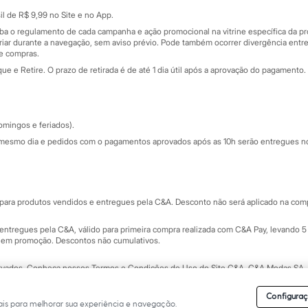
Sobre o cartão presente
nceira
l de R$ 9,99 no Site e no App.
de
iba o regulamento de cada campanha e ação promocional na vitrine específica da
iar durante a navegação, sem aviso prévio. Pode também ocorrer divergência entre
de compras.
 e Retire. O prazo de retirada é de até 1 dia útil após a aprovação do pagamento. 
omingos e feriados).
mesmo dia e pedidos com o pagamentos aprovados após as 10h serão entregues no 
Segurança e qualidade
ara produtos vendidos e entregues pela C&A. Desconto não será aplicado na compr
ntregues pela C&A, válido para primeira compra realizada com C&A Pay, levando 5 
s em promoção. Descontos não cumulativos.
rvados.
Conheça nossos Termos e Condições de Uso do Site C&A
. C&A Modas SA.
Configuraç
is para melhorar sua experiência e navegação.