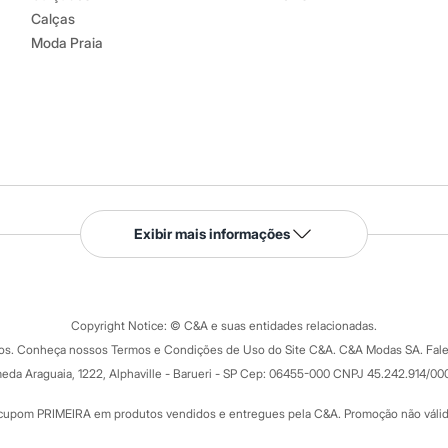
Calças
Moda Praia
Serviços
Exibir mais informações
Tipos de serviços
o C&A
Clique e retire
Trocas e devoluções
ograma
Copyright Notice: © C&A e suas entidades relacionadas.
Formas de pagamento
dos. Conheça nossos Termos e Condições de Uso do Site C&A. C&A Modas SA. Fale
Todas as vantagens
ay
eda Araguaia, 1222, Alphaville - Barueri - SP Cep: 06455-000 CNPJ 45.242.914/00
Minha C&A
rtão
Cupons de desconto
cupom PRIMEIRA em produtos vendidos e entregues pela C&A. Promoção não válida p
Cartão presente
atórios