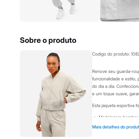
Yessica
Moda esportiva
Acessórios
Blusas
Calçados
Leggings
Shorts e Bermudas
Sobre o produto
Tops
Moda íntima
Calcinhas
Codigo do produto
:
108
Cintas e Modeladores
Meias
Pijamas
Renove seu guarda-roup
Sutiãs e Tops
funcionalidade e estilo,
Moda praia
Biquínis
do dia a dia. Confeccio
Maiôs
e um toque suave, gara
Saídas de praia
Personagens
Esta jaqueta esportiva 
Plus size
Blusas e Camisetas
Modelagem bomber, 
Calças
Casacos e Jaquetas
visual esportivo.
Mais detalhes do produ
Jeans
Gola, punhos e barra
Moda esportiva