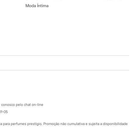
Moda Íntima
Baixe o app
Google store
Apple store
Atendimento
 conosco pelo chat on-line
01-05
Ajuda
Fale conosco
ara perfumes prestígio. Promoção não cumulativa e sujeita a disponibilidade
Nossas lojas