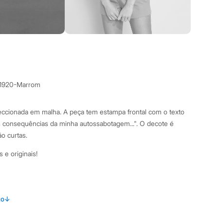
1920-Marrom
eccionada em malha. A peça tem estampa frontal com o texto
s consequências da minha autossabotagem...". O decote é
o curtas.
 e originais!
amanho P.
Suas medidas são:
to
↓
/ Busto: 82cm / Cintura: 60cm / Quadril: 90cm.