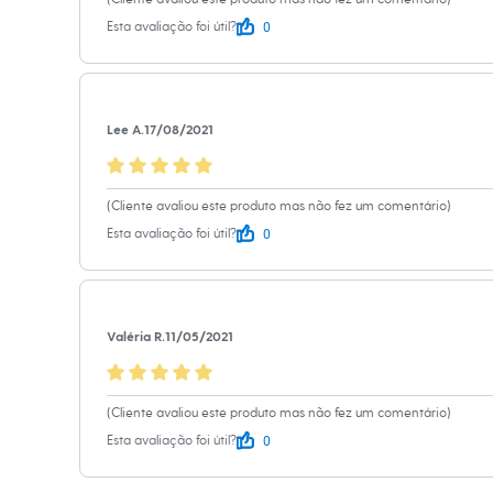
Calçados
0
Esta avaliação foi útil?
Botas
Chinelos
Sapatos
Sandálias e Papetes
Tênis
Moda esportiva
Lee A.
17/08/2021
Acessórios
Bermudas
Camisetas
Calças
(Cliente avaliou este produto mas não fez um comentário)
Calçados
0
Esta avaliação foi útil?
Regatas
Moda íntima
Cuecas
Meias
Pijamas
Valéria R.
11/05/2021
Moda praia
Personagens
Plus size
Blusas e Camisetas
(Cliente avaliou este produto mas não fez um comentário)
Calças
0
Esta avaliação foi útil?
Camisas
Casacos e Jaquetas
Jeans