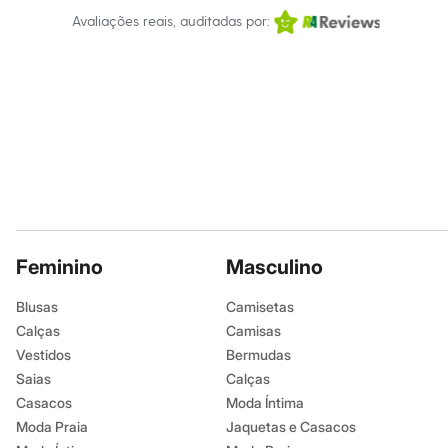
Moda esportiva
Avaliações reais, auditadas por:
Shorts e Bermudas
Todos os produtos
Infantil
Em alta
Arrumadinho para os meninos
Romântico para as meninas
Inverno
Novidades
Roupas menina
0 a 24 meses
1 a 5 anos
4 a 12 anos
10 a 16 anos
Roupas menino
Feminino
Masculino
0 a 24 meses
1 a 5 anos
Blusas
Camisetas
4 a 12 anos
Calças
Camisas
10 a 16 anos
Acessórios
Vestidos
Bermudas
Recém-nascido
Saias
Calças
Bolsas e Mochilas
Casacos
Moda Íntima
Chapéus
Calçados
Moda Praia
Jaquetas e Casacos
Botas