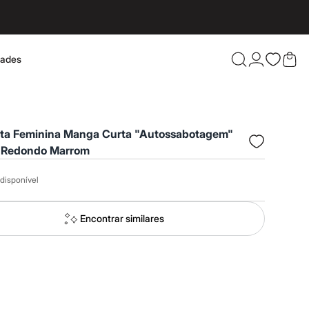
dades
Confira 
ta Feminina Manga Curta "Autossabotagem"
 Redondo Marrom
disponível
Encontrar similares