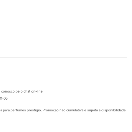
Baixe o app
Google store
Apple store
Atendimento
 conosco pelo chat on-line
01-05
Ajuda
Fale conosco
ara perfumes prestígio. Promoção não cumulativa e sujeita a disponibilidade
Nossas lojas
Nossas lojas plus size
Central de ética