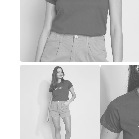
Blusas e Camisetas
Básicos
Calças
Casacos e Jaquetas
Jeans
Macacões
Saias
Shorts e Bermudas
Vestidos
Acessórios
Bolsas
Bonés e Chapéus
Bijoux
Cintos
Óculos
Relógios
Calçados
Botas
Chinelos
Rasteirinhas
Sandálias
Sapatilhas
Tênis
Marcas
City