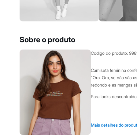
Clock House
Mindset
Sawary
Yessica
Moda esportiva
Acessórios
Blusas
Sobre o produto
Calçados
Leggings
Shorts e Bermudas
Codigo do produto
:
998
Tops
Moda íntima
Calcinhas
Camiseta feminina conf
Cintas e Modeladores
"Ora, Ora, se não são a
Meias
Pijamas
redondo e as mangas sã
Sutiãs e Tops
Moda praia
Para looks descontraídos
Biquínis
Maiôs
Saídas de praia
Personagens
A Modelo veste t
Plus size
Mais detalhes do produ
Blusas e Camisetas
Altura: 179cm 
Calças