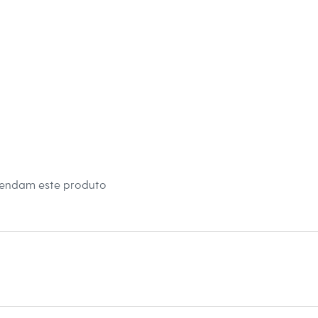
s:
 Algodão
 Curta
 House
e Redondo
a
ino
mendam este produto