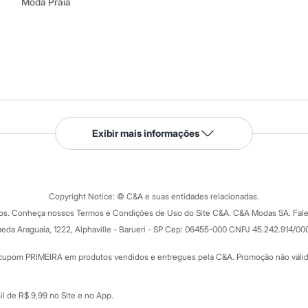
Moda Praia
Serviços
Exibir mais informações
Tipos de serviços
o C&A
Clique e retire
Trocas e devoluções
ograma
Copyright Notice: © C&A e suas entidades relacionadas.
Formas de pagamento
dos. Conheça nossos Termos e Condições de Uso do Site C&A. C&A Modas SA. Fale
Todas as vantagens
ay
eda Araguaia, 1222, Alphaville - Barueri - SP Cep: 06455-000 CNPJ 45.242.914/00
Minha C&A
rtão
Cupons de desconto
cupom PRIMEIRA em produtos vendidos e entregues pela C&A. Promoção não válida p
Cartão presente
atórios
Sobre o cartão presente
nceira
l de R$ 9,99 no Site e no App.