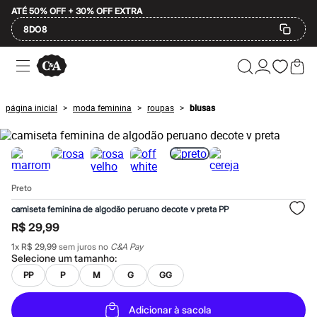
ATÉ 50% OFF + 30% OFF EXTRA
8DO8
Ofertas
Compre por Departamento
Feminino
Masculino
página inicial
moda feminina
roupas
blusas
>
>
>
Infantil
Calçados
Mindse7
Plus Size
Até 20% off
Até 40% off
Preto
Até 60% off
A partir de 60% off
camiseta feminina de algodão peruano decote v preta PP
Feminino
R$ 29,99
Em alta
Inverno
1
x
R$ 29,99
sem juros no
C&A Pay
Alfaiataria
Selecione um
tamanho
:
Novidades
PP
P
M
G
GG
Roupas
Blusas e Camisetas
Básicos
Adicionar à sacola