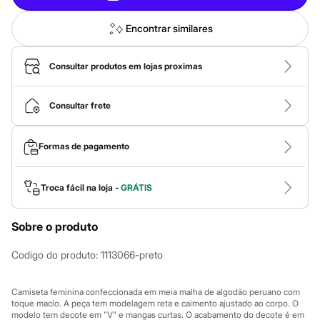
Calças
Casacos e Jaquetas
Jeans
Encontrar similares
Macacões
Saias
Shorts e Bermudas
Consultar produtos em lojas proximas
Vestidos
Acessórios
Bolsas
Consultar frete
Bonés e Chapéus
Bijoux
Cintos
Formas de pagamento
Óculos
Relógios
Calçados
Troca fácil na loja -
GRÁTIS
Botas
Chinelos
Rasteirinhas
Sobre o produto
Sandálias
Sapatilhas
Codigo do produto
:
1113066-preto
Tênis
Marcas
City
Camiseta feminina confeccionada em meia malha de algodão peruano com
Clock House
toque macio. A peça tem modelagem reta e caimento ajustado ao corpo. O
Mindset
modelo tem decote em "V" e mangas curtas. O acabamento do decote é em