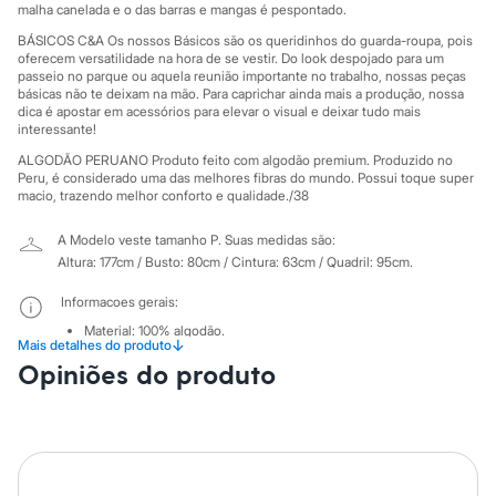
Sawary
malha canelada e o das barras e mangas é pespontado.
Yessica
BÁSICOS C&A Os nossos Básicos são os queridinhos do guarda-roupa, pois
Moda esportiva
oferecem versatilidade na hora de se vestir. Do look despojado para um
Acessórios
passeio no parque ou aquela reunião importante no trabalho, nossas peças
Blusas
básicas não te deixam na mão. Para caprichar ainda mais a produção, nossa
Calçados
dica é apostar em acessórios para elevar o visual e deixar tudo mais
Leggings
interessante!
Shorts e Bermudas
ALGODÃO PERUANO Produto feito com algodão premium. Produzido no
Tops
Peru, é considerado uma das melhores fibras do mundo. Possui toque super
Moda íntima
macio, trazendo melhor conforto e qualidade./38
Calcinhas
Cintas e Modeladores
A Modelo veste tamanho P.
Suas medidas são:
Meias
Pijamas
Altura: 177cm / Busto: 80cm / Cintura: 63cm / Quadril: 95cm.
Sutiãs e Tops
Moda praia
Informacoes gerais:
Biquínis
Material
:
100% algodão.
Maiôs
↓
Mais detalhes do produto
Cor
:
Preto
Saídas de praia
Manga
:
Manga Curta
Opiniões do produto
Personagens
Marcas
:
Basics
Plus size
Decote
:
Decote V
Tipo
:
Camiseta
Blusas e Camisetas
Gênero
:
Feminino
Calças
Casacos e Jaquetas
Cuidados com a peca:
Jeans