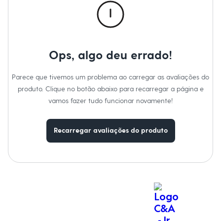
Moda esportiva
Temperatura até 40º.
Shorts e Saias
Não alvejar.
Vestidos
Não secar em secadora.
Secar na vertical.
Masculino
Passar em temperatura média.
Em alta
Lavar a seco.
Dia dos Pais
Não limpar a úmido.
Ops, algo deu errado!
Inverno
Novidades
Roupas
Parece que tivemos um problema ao carregar as avaliações do
Bermudas
produto. Clique no botão abaixo para recarregar a página e
Camisas
Calças
vamos fazer tudo funcionar novamente!
Camisetas e Regatas
Casacos e Jaquetas
Jeans
Recarregar avaliações do produto
Polos
Acessórios
Bolsas e Mochilas
Chapéus e Bonés
Cintos
Carteiras
Óculos
Relógios
Calçados
Botas