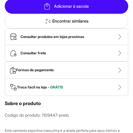
Calças
Casacos e Jaquetas
Adicionar à sacola
Jeans
Macacões
Encontrar similares
Saias
Shorts e Bermudas
Vestidos
Consultar produtos em lojas proximas
Acessórios
Bolsas
Bonés e Chapéus
Consultar frete
Bijoux
Cintos
Óculos
Relógios
Formas de pagamento
Calçados
Botas
Chinelos
Troca fácil na loja -
GRÁTIS
Rasteirinhas
Sandálias
Sapatilhas
Sobre o produto
Tênis
Marcas
Codigo do produto
:
1109447-preto
City
Clock House
Mindset
Esta camiseta esportiva masculina é a aliada perfeita para seus treinos e