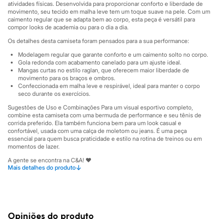
Sawary
atividades físicas. Desenvolvida para proporcionar conforto e liberdade de
Yessica
movimento, seu tecido em malha leve tem um toque suave na pele. Com um
Moda esportiva
caimento regular que se adapta bem ao corpo, esta peça é versátil para
compor looks de academia ou para o dia a dia.
Acessórios
Blusas
Os detalhes desta camiseta foram pensados para a sua performance:
Calçados
Leggings
Modelagem regular que garante conforto e um caimento solto no corpo.
Gola redonda com acabamento canelado para um ajuste ideal.
Shorts e Bermudas
Mangas curtas no estilo raglan, que oferecem maior liberdade de
Tops
movimento para os braços e ombros.
Moda íntima
Confeccionada em malha leve e respirável, ideal para manter o corpo
Calcinhas
seco durante os exercícios.
Cintas e Modeladores
Meias
Sugestões de Uso e Combinações Para um visual esportivo completo,
combine esta camiseta com uma bermuda de performance e seu tênis de
Pijamas
corrida preferido. Ela também funciona bem para um look casual e
Sutiãs e Tops
confortável, usada com uma calça de moletom ou jeans. É uma peça
Moda praia
essencial para quem busca praticidade e estilo na rotina de treinos ou em
Biquínis
momentos de lazer.
Maiôs
Saídas de praia
A gente se encontra na C&A! ❤
↓
Mais detalhes do produto
Personagens
Informacoes gerais:
Plus size
Blusas e Camisetas
Material
:
Poliéster
Cor
:
Preto
Calças
Marcas
:
Esportivo
Casacos e Jaquetas
Manga
:
Manga curta
Jeans
Opiniões do produto
Tipo
:
Camiseta