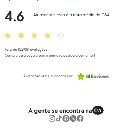
Moda esportiva
Gênero
:
Masculino
Shorts e Saias
4.6
Vestidos
Atualmente, essa é a nota média da C&A
Masculino
Em alta
Dia dos Pais
Inverno
Novidades
Roupas
Bermudas
Total de
822939
avaliações
Camisas
Compre essa peça e seja a primeira pessoa a comentar!
Calças
Camisetas e Regatas
Casacos e Jaquetas
Jeans
Avaliações reais, auditadas por:
Polos
Acessórios
Bolsas e Mochilas
Chapéus e Bonés
Cintos
Carteiras
A gente se encontra na
Óculos
Relógios
Calçados
Botas