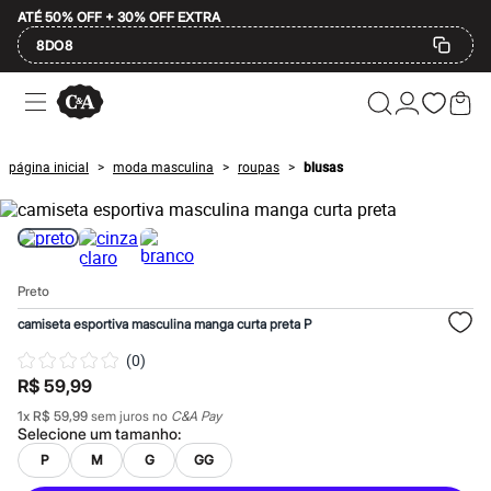
ATÉ 50% OFF + 30% OFF EXTRA
8DO8
Ofertas
Compre por Departamento
Feminino
Masculino
página inicial
moda masculina
roupas
blusas
>
>
>
Infantil
Calçados
Mindse7
Plus Size
Até 20% off
Até 40% off
Preto
Até 60% off
A partir de 60% off
camiseta esportiva masculina manga curta preta P
Feminino
Em alta
(
0
)
Inverno
R$ 59,99
Alfaiataria
Novidades
1
x
R$ 59,99
sem juros no
C&A Pay
Roupas
Selecione um
tamanho
:
Blusas e Camisetas
P
M
G
GG
Básicos