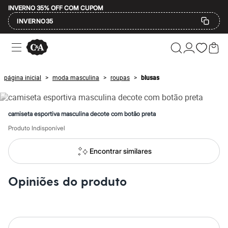
INVERNO 35% OFF COM CUPOM
INVERNO35
Ofertas
Compre por Departamento
Feminino
Masculino
página inicial
moda masculina
roupas
blusas
>
>
>
Infantil
Calçados
Mindse7
Plus Size
camiseta esportiva masculina decote com botão preta
Até 20% off
Até 40% off
Produto Indisponível
Até 60% off
A partir de 60% off
Encontrar similares
Feminino
Em alta
Inverno
Opiniões do produto
Alfaiataria
Novidades
Roupas
Blusas e Camisetas
Básicos