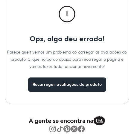
Calças
Casacos e Jaquetas
Jeans
Macacões
Saias
Shorts e Bermudas
Vestidos
Ops, algo deu errado!
Acessórios
Bolsas
Bonés e Chapéus
Parece que tivemos um problema ao carregar as avaliações do
Bijoux
produto. Clique no botão abaixo para recarregar a página e
Cintos
Óculos
vamos fazer tudo funcionar novamente!
Relógios
Calçados
Botas
Recarregar avaliações do produto
Chinelos
Rasteirinhas
Sandálias
Sapatilhas
Tênis
Marcas
City
A gente se encontra na
Clock House
Mindset