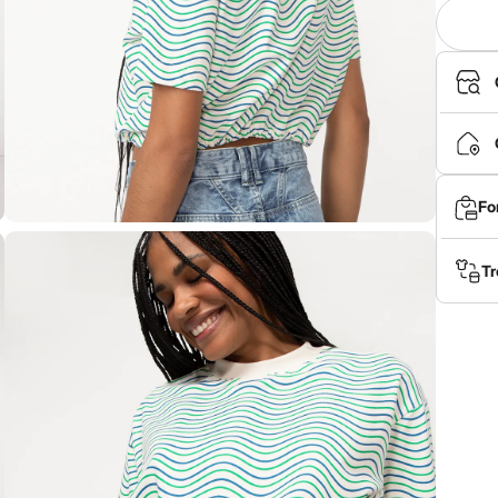
Fo
Tr