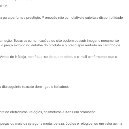
01-05
Ajuda
Fale conosco
ara perfumes prestígio. Promoção não cumulativa e sujeita a disponibilidade
Nossas lojas
Nossas lojas plus size
Central de ética
 promoção. Todas as comunicações do site podem possuir imagens meramente
 o preço exibido no detalhe do produto e o preço apresentado no carrinho de
Eventos
Antes de ir à loja, certifique-se de que recebeu o e-mail confirmando que o
Especial Dia dos Pais
dia seguinte (exceto domingos e feriados).
a de eletrônicos, relógios, cosméticos e itens em promoção.
peças ou mais da categoria moda, beleza, óculos e relógios, ou em valor acima