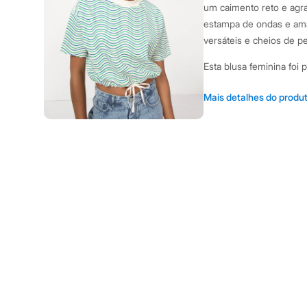
Sapatos
um caimento reto e agra
Sandálias e Papetes
estampa de ondas e amar
Tênis
versáteis e cheios de p
Moda esportiva
Acessórios
Esta blusa feminina foi 
Bermudas
Camisetas
Confeccionada em ma
Calças
Mais detalhes do produ
Calçados
respirabilidade.
Regatas
Modelagem cropped 
Moda íntima
Decote redondo cláss
Cuecas
Meias
Cordão embutido na 
Pijamas
versátil.
Moda praia
Personagens
Sugestões de Uso e Com
Plus size
Blusas e Camisetas
Para um look casual e d
Calças
tênis brancos. Se a ide
Camisas
uma saia midi ou calças 
Casacos e Jaquetas
Jeans
e o sofisticado. É uma 
Moda esportiva
sem abrir mão do confor
Shorts e Bermudas
Todos os produtos