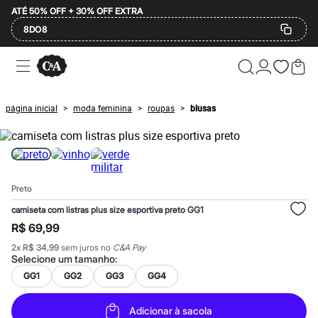
ATÉ 50% OFF + 30% OFF EXTRA
8DO8
Ofertas
Compre por Departamento
Feminino
Masculino
página inicial
moda feminina
roupas
blusas
>
>
>
Infantil
Calçados
Plus Size
2 calçados por R$189
2 peças por R$199
3 lingeries por R$99
Preto
3 itens de beleza por R$129
Até 20% off
camiseta com listras plus size esportiva preto GG1
Até 40% off
R$ 69,99
Até 60% off
A partir de 60% off
2
x
R$ 34,99
sem juros no
C&A Pay
Feminino
Selecione um
tamanho
:
Em alta
GG1
GG2
GG3
GG4
Inverno
Alfaiataria
Novidades
Adicionar à sacola