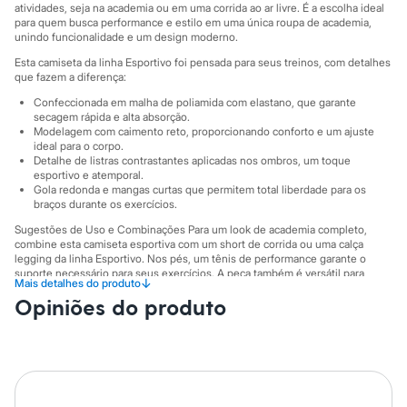
City
atividades, seja na academia ou em uma corrida ao ar livre. É a escolha ideal
Clock House
para quem busca performance e estilo em uma única roupa de academia,
Mindset
unindo funcionalidade e um design moderno.
Sawary
Esta camiseta da linha Esportivo foi pensada para seus treinos, com detalhes
Yessica
que fazem a diferença:
Moda esportiva
Acessórios
Confeccionada em malha de poliamida com elastano, que garante
Blusas
secagem rápida e alta absorção.
Modelagem com caimento reto, proporcionando conforto e um ajuste
Calçados
ideal para o corpo.
Leggings
Detalhe de listras contrastantes aplicadas nos ombros, um toque
Shorts e Bermudas
esportivo e atemporal.
Tops
Gola redonda e mangas curtas que permitem total liberdade para os
Moda íntima
braços durante os exercícios.
Calcinhas
Sugestões de Uso e Combinações Para um look de academia completo,
Cintas e Modeladores
combine esta camiseta esportiva com um short de corrida ou uma calça
Meias
legging da linha Esportivo. Nos pés, um tênis de performance garante o
Pijamas
suporte necessário para seus exercícios. A peça também é versátil para
Sutiãs e Tops
↓
Mais detalhes do produto
compor um visual casual e confortável para o dia a dia, bastando adicionar
Moda praia
Opiniões do produto
uma calça de moletom e um boné.
Biquínis
A gente se encontra na C&A! ❤
Maiôs
Saídas de praia
Personagens
A Modelo veste tamanho GG1.
Plus size
Blusas e Camisetas
Informacoes gerais: