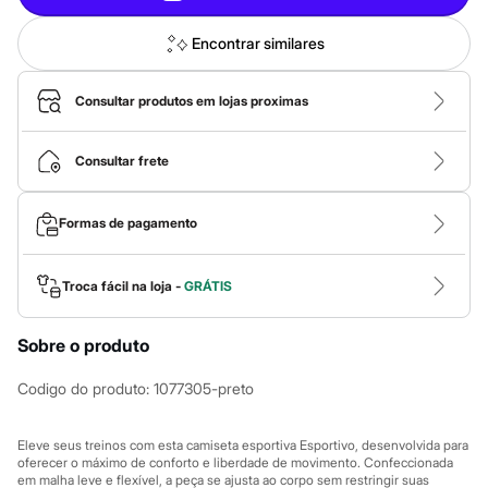
Roupas
Blusas e Camisetas
Básicos
Encontrar similares
Calças
Casacos e Jaquetas
Jeans
Consultar produtos em lojas proximas
Macacões
Saias
Shorts e Bermudas
Consultar frete
Vestidos
Acessórios
Bolsas
Formas de pagamento
Bonés e Chapéus
Bijoux
Cintos
Troca fácil na loja -
GRÁTIS
Óculos
Relógios
Calçados
Sobre o produto
Botas
Chinelos
Codigo do produto
:
1077305-preto
Rasteirinhas
Sandálias
Sapatilhas
Eleve seus treinos com esta camiseta esportiva Esportivo, desenvolvida para
Tênis
oferecer o máximo de conforto e liberdade de movimento. Confeccionada
Marcas
em malha leve e flexível, a peça se ajusta ao corpo sem restringir suas