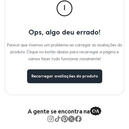
Calças
Casacos e Jaquetas
Material
:
90% poliamida, 10% elastano
Cor
:
Preto
Jeans
Manga
:
Manga Curta
Moda esportiva
Marcas
:
Esportivo
Shorts e Saias
Decote
:
Decote Redondo
Vestidos
Tipo
:
Blusa
Ops, algo deu errado!
Masculino
Gênero
:
Feminino
Em alta
Dia dos Pais
Parece que tivemos um problema ao carregar as avaliações do
Inverno
produto. Clique no botão abaixo para recarregar a página e
Novidades
Roupas
vamos fazer tudo funcionar novamente!
Bermudas
Camisas
Calças
Recarregar avaliações do produto
Camisetas e Regatas
Casacos e Jaquetas
Jeans
Polos
Acessórios
Bolsas e Mochilas
A gente se encontra na
Chapéus e Bonés
Cintos
Carteiras
Óculos