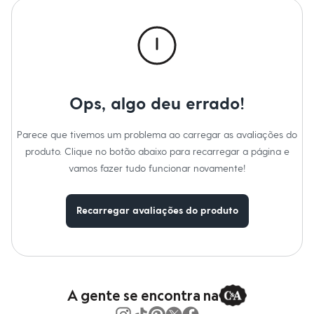
Calças
Casacos e Jaquetas
Jeans
Macacões
Saias
Shorts e Bermudas
Vestidos
Acessórios
Ops, algo deu errado!
Bolsas
Bonés e Chapéus
Bijoux
Parece que tivemos um problema ao carregar as avaliações do
Cintos
produto. Clique no botão abaixo para recarregar a página e
Óculos
Relógios
vamos fazer tudo funcionar novamente!
Calçados
Botas
Chinelos
Recarregar avaliações do produto
Rasteirinhas
Sandálias
Sapatilhas
Tênis
Marcas
City
Clock House
A gente se encontra na
Mindset