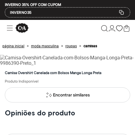
INVERNO 35% OFF COM CUPOM
INVERNO35
Ofertas
Compre por Departamento
Feminino
Masculino
página inicial
moda masculina
roupas
camisas
>
>
>
Infantil
Calçados
Mindse7
Plus Size
Até 20% off
Camisa Overshirt Canelada com Bolsos Manga Longa Preta
Até 40% off
Até 60% off
Produto Indisponível
A partir de 60% off
Feminino
Encontrar similares
Em alta
Inverno
Alfaiataria
Opiniões do produto
Novidades
Roupas
Blusas e Camisetas
Básicos