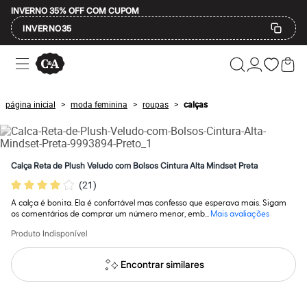
INVERNO 35% OFF COM CUPOM
INVERNO35
Ofertas
Compre por Departamento
Feminino
Masculino
página inicial
moda feminina
roupas
calças
>
>
>
Infantil
Calçados
Mindse7
Plus Size
Até 20% off
Calça Reta de Plush Veludo com Bolsos Cintura Alta Mindset Preta
Até 40% off
(
21
)
Até 60% off
A partir de 60% off
A calça é bonita. Ela é confortável mas confesso que esperava mais. Sigam
Feminino
os comentários de comprar um número menor, emb...
Mais avaliações
Em alta
Inverno
Produto Indisponível
Alfaiataria
Novidades
Encontrar similares
Roupas
Blusas e Camisetas
Básicos