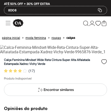
ATÉ 50% OFF + 30% OFF EXTRA
8DO8
Ofertas
Compre por Departamento
Feminino
Masculino
página inicial
moda feminina
roupas
calças
>
>
>
Infantil
Calçados
Mindse7
Plus Size
Até 20% off
Calça Feminina Mindset Wide Reta Cintura Super Alta Alfaiatada
Até 40% off
Estampada Xadrez Vichy Verde
Até 60% off
(
17
)
A partir de 60% off
Feminino
Produto Indisponível
Em alta
Inverno
Alfaiataria
Encontrar similares
Novidades
Roupas
Blusas e Camisetas
Básicos
Opiniões do produto