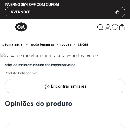
INVERNO 35% OFF COM CUPOM
INVERNO35
Ofertas
Compre por Departamento
Feminino
Masculino
página inicial
moda feminina
roupas
calças
>
>
>
Infantil
Calçados
Mindse7
Plus Size
calça de moletom cintura alta esportiva verde
Até 20% off
Até 40% off
Produto Indisponível
Até 60% off
A partir de 60% off
Encontrar similares
Feminino
Em alta
Inverno
Opiniões do produto
Alfaiataria
Novidades
Roupas
Blusas e Camisetas
Básicos