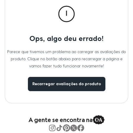
Calças
Casacos e Jaquetas
Jeans
Macacões
Saias
Shorts e Bermudas
Vestidos
Ops, algo deu errado!
Acessórios
Bolsas
Bonés e Chapéus
Parece que tivemos um problema ao carregar as avaliações do
Bijoux
produto. Clique no botão abaixo para recarregar a página e
Cintos
Óculos
vamos fazer tudo funcionar novamente!
Relógios
Calçados
Botas
Recarregar avaliações do produto
Chinelos
Rasteirinhas
Sandálias
Sapatilhas
Tênis
Marcas
City
A gente se encontra na
Clock House
Mindset