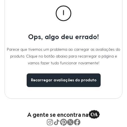
Calças
Casacos e Jaquetas
Jeans
Macacões
Saias
Shorts e Bermudas
Vestidos
Ops, algo deu errado!
Acessórios
Bolsas
Bonés e Chapéus
Parece que tivemos um problema ao carregar as avaliações do
Bijoux
produto. Clique no botão abaixo para recarregar a página e
Cintos
Óculos
vamos fazer tudo funcionar novamente!
Relógios
Calçados
Botas
Recarregar avaliações do produto
Chinelos
Rasteirinhas
Sandálias
Sapatilhas
Tênis
Marcas
City
A gente se encontra na
Clock House
Mindset