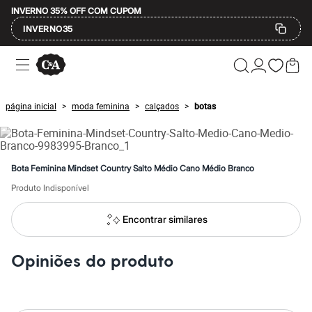
INVERNO 35% OFF COM CUPOM
INVERNO35
Ofertas
Compre por Departamento
Feminino
Masculino
página inicial
moda feminina
calçados
botas
>
>
>
Infantil
Calçados
Mindse7
Plus Size
Até 20% off
Bota Feminina Mindset Country Salto Médio Cano Médio Branco
Até 40% off
Até 60% off
Produto Indisponível
A partir de 60% off
Feminino
Encontrar similares
Em alta
Inverno
Alfaiataria
Opiniões do produto
Novidades
Roupas
Blusas e Camisetas
Básicos