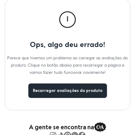
Calças
Casacos e Jaquetas
Jeans
Macacões
Saias
Shorts e Bermudas
Vestidos
Acessórios
Ops, algo deu errado!
Bolsas
Bonés e Chapéus
Bijoux
Parece que tivemos um problema ao carregar as avaliações do
Cintos
produto. Clique no botão abaixo para recarregar a página e
Óculos
Relógios
vamos fazer tudo funcionar novamente!
Calçados
Botas
Chinelos
Recarregar avaliações do produto
Rasteirinhas
Sandálias
Sapatilhas
Tênis
Marcas
City
Clock House
A gente se encontra na
Mindset