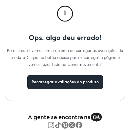
Calças
Casacos e Jaquetas
Jeans
Macacões
Saias
Shorts e Bermudas
Vestidos
Ops, algo deu errado!
Acessórios
Bolsas
Bonés e Chapéus
Parece que tivemos um problema ao carregar as avaliações do
Bijoux
produto. Clique no botão abaixo para recarregar a página e
Cintos
Óculos
vamos fazer tudo funcionar novamente!
Relógios
Calçados
Botas
Recarregar avaliações do produto
Chinelos
Rasteirinhas
Sandálias
Sapatilhas
Tênis
Marcas
City
A gente se encontra na
Clock House
Mindset