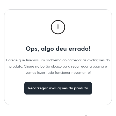
Calças
Casacos e Jaquetas
Jeans
Macacões
Saias
Shorts e Bermudas
Vestidos
Acessórios
Bolsas
Bonés e Chapéus
Bijoux
Ops, algo deu errado!
Cintos
Óculos
Parece que tivemos um problema ao carregar as avaliações do
Relógios
Calçados
produto. Clique no botão abaixo para recarregar a página e
Botas
vamos fazer tudo funcionar novamente!
Chinelos
Rasteirinhas
Sandálias
Recarregar avaliações do produto
Sapatilhas
Tênis
Marcas
City
Clock House
Mindset