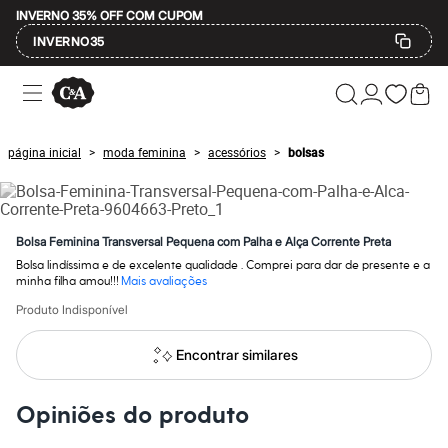
INVERNO 35% OFF COM CUPOM
INVERNO35
Ofertas
Compre por Departamento
Feminino
Masculino
página inicial
moda feminina
acessórios
bolsas
>
>
>
Infantil
Calçados
Mindse7
Plus Size
Até 20% off
Bolsa Feminina Transversal Pequena com Palha e Alça Corrente Preta
Até 40% off
Bolsa lindíssima e de excelente qualidade . Comprei para dar de presente e a
Até 60% off
minha filha amou!!!
Mais avaliações
A partir de 60% off
Feminino
Produto Indisponível
Em alta
Inverno
Encontrar similares
Alfaiataria
Novidades
Roupas
Opiniões do produto
Blusas e Camisetas
Básicos