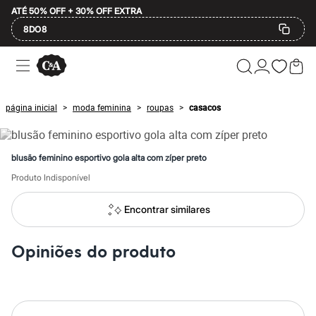
ATÉ 50% OFF + 30% OFF EXTRA
8DO8
Ofertas
Compre por Departamento
Feminino
Masculino
página inicial
moda feminina
roupas
casacos
>
>
>
Infantil
Calçados
Mindse7
Plus Size
blusão feminino esportivo gola alta com zíper preto
Até 20% off
Até 40% off
Produto Indisponível
Até 60% off
A partir de 60% off
Encontrar similares
Feminino
Em alta
Inverno
Opiniões do produto
Alfaiataria
Novidades
Roupas
Blusas e Camisetas
Básicos