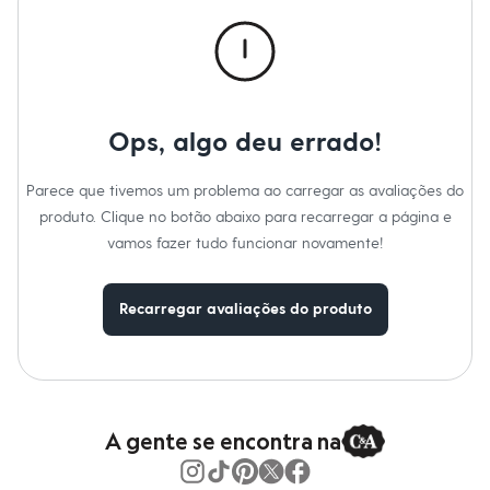
Calças
Casacos e Jaquetas
Jeans
Macacões
Saias
Shorts e Bermudas
Vestidos
Ops, algo deu errado!
Acessórios
Bolsas
Bonés e Chapéus
Parece que tivemos um problema ao carregar as avaliações do
Bijoux
produto. Clique no botão abaixo para recarregar a página e
Cintos
Óculos
vamos fazer tudo funcionar novamente!
Relógios
Calçados
Botas
Recarregar avaliações do produto
Chinelos
Rasteirinhas
Sandálias
Sapatilhas
Tênis
Marcas
City
A gente se encontra na
Clock House
Mindset