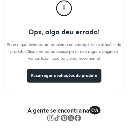
Moda esportiva
Shorts e Saias
Vestidos
Masculino
Em alta
Dia dos Pais
Ops, algo deu errado!
Inverno
Novidades
Roupas
Parece que tivemos um problema ao carregar as avaliações do
Bermudas
produto. Clique no botão abaixo para recarregar a página e
Camisas
Calças
vamos fazer tudo funcionar novamente!
Camisetas e Regatas
Casacos e Jaquetas
Jeans
Recarregar avaliações do produto
Polos
Acessórios
Bolsas e Mochilas
Chapéus e Bonés
Cintos
Carteiras
A gente se encontra na
Óculos
Relógios
Calçados
Botas