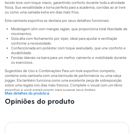
Sawary
tecido leve com toque macio, garantindo conforto durante toda a atividade
Yessica
física. Sua versatilidade a torna perfeita para a academia, corridas ao ar livre
Moda esportiva
ou como uma camada extra em dias mais frios.
Acessórios
Esta camiseta esportiva se destaca por seus detalhes funcionais:
Blusas
Calçados
Modelagem slim com mangas raglan, que proporciona total liberdade de
Leggings
movimentos.
Shorts e Bermudas
Gola alta com fechamento por zíper, ideal para ajustar a ventilação
conforme a necessidade.
Tops
Confeccionada em poliéster com toque aveludado, que une conforto e
Moda íntima
durabilidade.
Calcinhas
Fendas laterais na barra para um melhor caimento e mobilidade durante
Cintas e Modeladores
os exercícios.
Meias
Pijamas
Sugestões de Uso e Combinações Para um look esportivo completo,
combine esta camiseta com uma bermuda de performance ou uma calça
Sutiãs e Tops
jogger. Ela também funciona como uma excelente peça de sobreposição
Moda praia
sobre uma regata nos dias mais frescos. Complete o visual com um tênis
Biquínis
esportivo e você estará pronto para superar seus limites.
Maiôs
↓
Mais detalhes do produto
Saídas de praia
A gente se encontra na C&A! ❤
Opiniões do produto
Personagens
Informacoes gerais:
Plus size
Blusas e Camisetas
Material
:
Poliéster
Calças
Cor
:
Preto
Marcas
:
Esportivo
Casacos e Jaquetas
Gênero
:
Masculino
Jeans