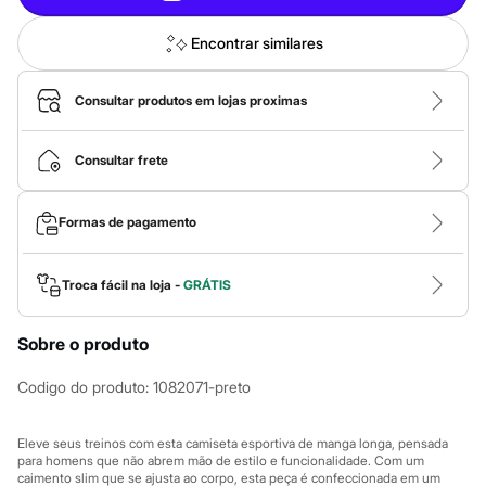
Calças
Casacos e Jaquetas
Jeans
Encontrar similares
Macacões
Saias
Shorts e Bermudas
Consultar produtos em lojas proximas
Vestidos
Acessórios
Bolsas
Consultar frete
Bonés e Chapéus
Bijoux
Cintos
Formas de pagamento
Óculos
Relógios
Calçados
Troca fácil na loja -
GRÁTIS
Botas
Chinelos
Rasteirinhas
Sobre o produto
Sandálias
Sapatilhas
Codigo do produto
:
1082071-preto
Tênis
Marcas
City
Eleve seus treinos com esta camiseta esportiva de manga longa, pensada
Clock House
para homens que não abrem mão de estilo e funcionalidade. Com um
Mindset
caimento slim que se ajusta ao corpo, esta peça é confeccionada em um