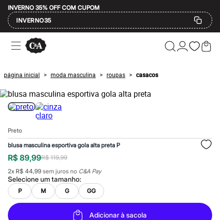
INVERNO 35% OFF COM CUPOM
INVERNO35
Ofertas
Compre por Departamento
Feminino
Masculino
página inicial
moda masculina
roupas
casacos
>
>
>
Infantil
Calçados
Mindse7
Plus Size
Até 20% off
Até 40% off
Preto
Até 60% off
A partir de 60% off
blusa masculina esportiva gola alta preta P
Feminino
R$ 89,99
R$ 119,99
Em alta
Inverno
2
x
R$ 44,99
sem juros no
C&A Pay
Alfaiataria
Selecione um
tamanho
:
Novidades
P
M
G
GG
Roupas
Blusas e Camisetas
Básicos
Adicionar à sacola