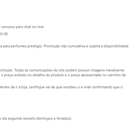
Google store
Apple store
Atendimento
 conosco pelo chat on-line
01-05
Ajuda
Fale conosco
ara perfumes prestígio. Promoção não cumulativa e sujeita a disponibilidade
Nossas lojas
Nossas lojas plus size
Central de ética
 promoção. Todas as comunicações do site podem possuir imagens meramente
 o preço exibido no detalhe do produto e o preço apresentado no carrinho de
Eventos
Antes de ir à loja, certifique-se de que recebeu o e-mail confirmando que o
Especial Dia dos Pais
dia seguinte (exceto domingos e feriados).