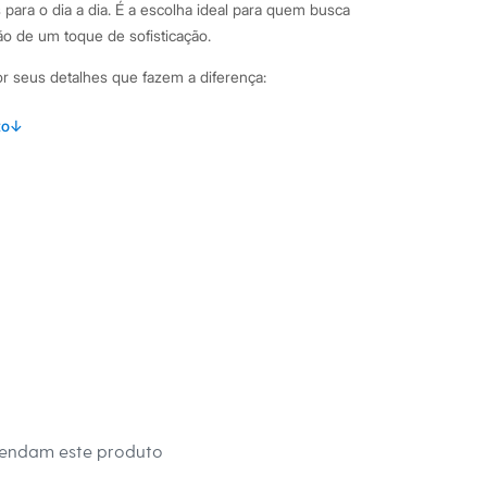
ara o dia a dia. É a escolha ideal para quem busca
ão de um toque de sofisticação.
or seus detalhes que fazem a diferença:
caimento solto, proporcionando conforto e liberdade de
to
↓
lha texturizada com poliéster e elastano, que oferece toque
nto.
s, que conferem um ar moderno e despojado à peça.
ico, versátil para combinar com diversos acessórios.
inações Esta blusa feminina é super versátil. Para um look
combine-a com a calça do mesmo tecido para formar um
 ou use com uma calça jeans de cintura alta e tênis. Para uma
 aposte em uma saia midi, sandálias de tiras e acessórios
 tecido já adiciona informação de moda, tornando-a uma peça-
siões.
mendam este produto
 C&A! ❤