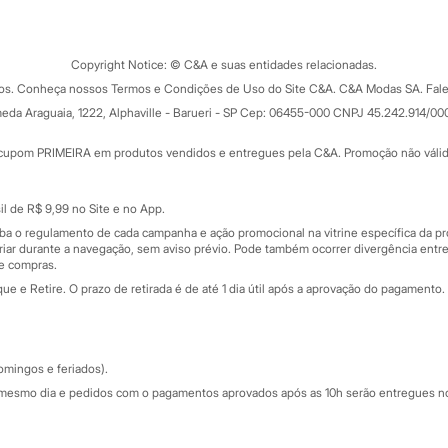
Tipos de serviços
o C&A
Clique e retire
Trocas e devoluções
ograma
Copyright Notice: © C&A e suas entidades relacionadas.
Formas de pagamento
dos. Conheça nossos Termos e Condições de Uso do Site C&A. C&A Modas SA. Fale
Todas as vantagens
ay
eda Araguaia, 1222, Alphaville - Barueri - SP Cep: 06455-000 CNPJ 45.242.914/00
Minha C&A
rtão
Cupons de desconto
cupom PRIMEIRA em produtos vendidos e entregues pela C&A. Promoção não válida p
Cartão presente
atórios
Sobre o cartão presente
nceira
l de R$ 9,99 no Site e no App.
de
iba o regulamento de cada campanha e ação promocional na vitrine específica da
iar durante a navegação, sem aviso prévio. Pode também ocorrer divergência entre
de compras.
 e Retire. O prazo de retirada é de até 1 dia útil após a aprovação do pagamento. 
omingos e feriados).
mesmo dia e pedidos com o pagamentos aprovados após as 10h serão entregues no 
Segurança e qualidade