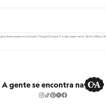
amanho P.
Suas medidas são:
/ Busto: 83cm / Cintura: 63cm / Quadril: 94cm.
s:
ga e bate quase no cotovelo! Chique!Comprei P e deu super certo. Tenho 60kg e 1,6
oliéster, 2% elastano
 Curta
s
e Redondo
ino
A gente se encontra na