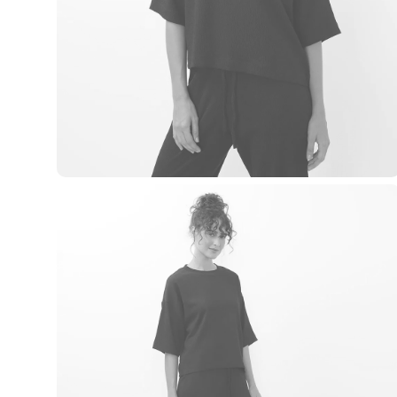
Casacos e Jaquetas
Jeans
Macacões
Saias
Shorts e Bermudas
Vestidos
Acessórios
Bolsas
Bonés e Chapéus
Bijoux
Cintos
Óculos
Relógios
Calçados
Botas
Chinelos
Rasteirinhas
Sandálias
Sapatilhas
Tênis
Marcas
City
Clock House
Mindset
Sawary