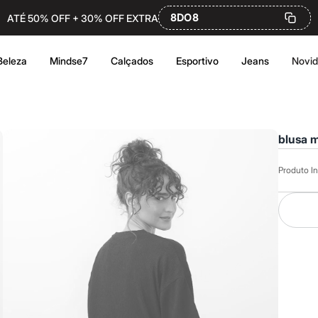
8DO8
ATÉ 50% OFF + 30% OFF EXTRA
Beleza
Mindse7
Calçados
Esportivo
Jeans
Novi
blusa m
Produto In