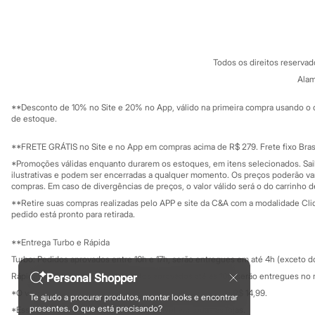
Sobre a C&A
Cartão C&A
Sandálias
Sobre o cartã
Fornecedores
Tênis
Diversão
Termos e condições
C&A&VC
Conheça o pr
Marcas
Política de privacidade
Baby Club
Todos os direitos reserva
Trabalhe conosco
C&A Pay
Fifteen
Sobre o C&A P
Alam
Miss Fifteen
Sustentabilidade
Solicite seu ca
Palomino
Mapa do site
**Desconto de 10% no Site e 20% no App, válido na primeira compra usando o 
Moda íntima
Governança
Investidores
de estoque.
Calcinhas
Ouvidoria / Rel
Cuecas
Sala de imprensa
Educação fina
**FRETE GRÁTIS no Site e no App em compras acima de R$ 279. Frete fixo Brasi
Meias
Privacidade
Pijamas
Sustentabilida
*Promoções válidas enquanto durarem os estoques, em itens selecionados. Sa
Configuração de cookies
Moda praia
ilustrativas e podem ser encerradas a qualquer momento. Os preços poderão var
Biquínis e Maiôs
Minha privacidade
compras. Em caso de divergências de preços, o valor válido será o do carrinho 
Blusas de proteção
**Retire suas compras realizadas pelo APP e site da C&A com a modalidade Clique
Sungas
pedido está pronto para retirada.
Personagens
Bluey
**Entrega Turbo e Rápida
Disney
Turbo: Pedidos aprovados entre 10h e 17h, serão entregues em até 4h (exceto d
Hello Kitty
Homem Aranha
Personal Shopper
Rápida: Pedidos com os pagamentos aprovados até as 10h, serão entregues no 
Minecraft
*O valor do frete para o turbo é R$ 24,99 e para a rápida é R$ 14,99.
Te ajudo a procurar produtos, montar looks e encontrar
Naruto
Formas de pagamento
presentes. O que está precisando?
*Essa condição ainda não estará disponível em todas as lojas.
Patrulha Canina