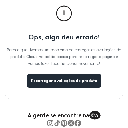
Calças
Casacos e Jaquetas
Jeans
Macacões
Saias
Shorts e Bermudas
Vestidos
Ops, algo deu errado!
Acessórios
Bolsas
Bonés e Chapéus
Parece que tivemos um problema ao carregar as avaliações do
Bijoux
produto. Clique no botão abaixo para recarregar a página e
Cintos
Óculos
vamos fazer tudo funcionar novamente!
Relógios
Calçados
Botas
Recarregar avaliações do produto
Chinelos
Rasteirinhas
Sandálias
Sapatilhas
Tênis
Marcas
City
A gente se encontra na
Clock House
Mindset