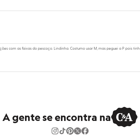
dora.
al.
peratura mínima.
co.
úmido.
ções com as faixas do pescoço. Lindinha. Costumo usar M, mas peguei a P pois tin
A gente se encontra na