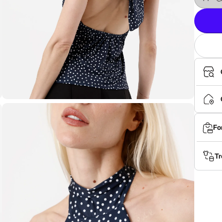
Fo
Tr