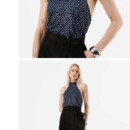
Casacos e Jaquetas
Jeans
Macacões
Saias
Shorts e Bermudas
Vestidos
Acessórios
Bolsas
Bonés e Chapéus
Bijoux
Cintos
Óculos
Relógios
Calçados
Botas
Chinelos
Rasteirinhas
Sandálias
Sapatilhas
Tênis
Marcas
City
Clock House
Mindset
Sawary