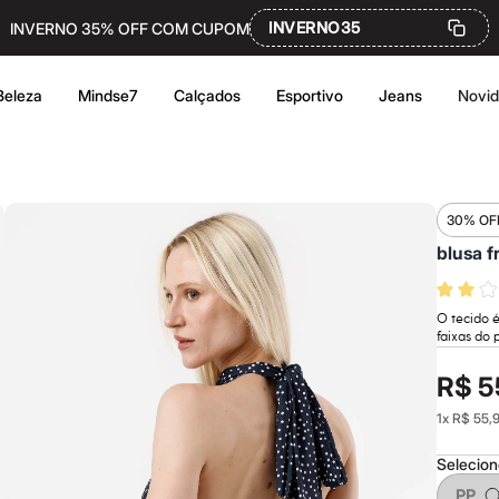
INVERNO35
INVERNO 35% OFF COM CUPOM
Beleza
Mindse7
Calçados
Esportivo
Jeans
Novi
30% OF
blusa f
O tecido 
faixas do 
R$ 5
1
x
R$ 55,
Selecio
PP