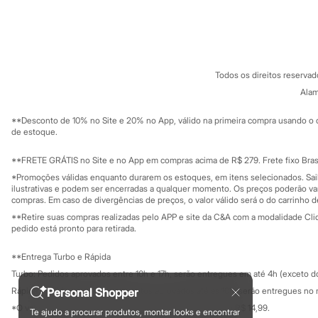
Sandálias
Sobre a C&A
Cartão C&A
Tênis
Sobre o cartã
Fornecedores
Diversão
Termos e condições
C&A&VC
Marcas
Conheça o pr
Baby Club
Política de privacidade
Fifteen
Todos os direitos reserva
Trabalhe conosco
C&A Pay
Miss Fifteen
Sobre o C&A P
Alam
Sustentabilidade
Palomino
Solicite seu ca
Moda íntima
Mapa do site
**Desconto de 10% no Site e 20% no App, válido na primeira compra usando o 
Calcinhas
Governança
Investidores
de estoque.
Cuecas
Ouvidoria / Rel
Sala de imprensa
Meias
Educação fina
**FRETE GRÁTIS no Site e no App em compras acima de R$ 279. Frete fixo Brasi
Pijamas
Privacidade
Moda praia
Sustentabilida
*Promoções válidas enquanto durarem os estoques, em itens selecionados. Sa
Configuração de cookies
Biquínis e Maiôs
ilustrativas e podem ser encerradas a qualquer momento. Os preços poderão var
Minha privacidade
compras. Em caso de divergências de preços, o valor válido será o do carrinho 
Blusas de proteção
Sungas
**Retire suas compras realizadas pelo APP e site da C&A com a modalidade Clique
Personagens
pedido está pronto para retirada.
Bluey
Disney
**Entrega Turbo e Rápida
Hello Kitty
Turbo: Pedidos aprovados entre 10h e 17h, serão entregues em até 4h (exceto d
Homem Aranha
Minecraft
Rápida: Pedidos com os pagamentos aprovados até as 10h, serão entregues no 
Personal Shopper
Naruto
*O valor do frete para o turbo é R$ 24,99 e para a rápida é R$ 14,99.
Te ajudo a procurar produtos, montar looks e encontrar
Patrulha Canina
Formas de pagamento