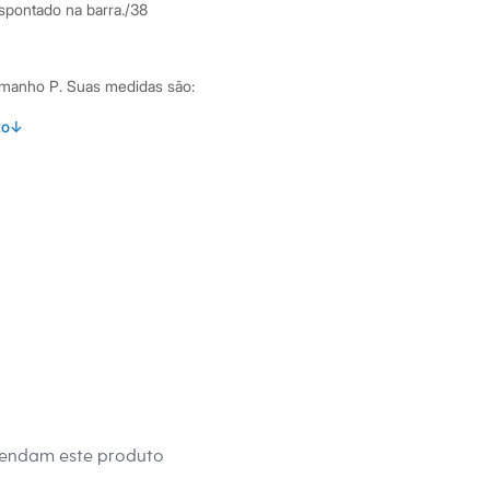
spontado na barra./38
amanho P.
Suas medidas são:
 Busto: 83cm / Cintura: 64cm / Quadril: 88cm.
to
↓
s:
oliéster, 9% elastano
anga
 única
ino
eca:
mendam este produto
té 40º.