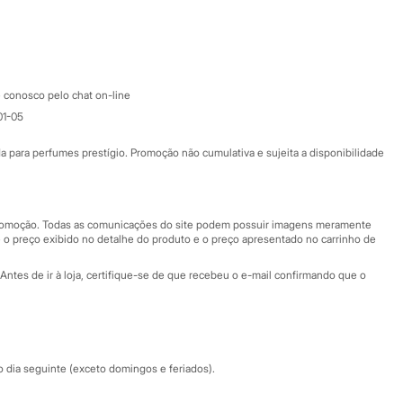
Google store
Apple store
Atendimento
 conosco pelo chat on-line
01-05
Ajuda
Fale conosco
ara perfumes prestígio. Promoção não cumulativa e sujeita a disponibilidade
Nossas lojas
Nossas lojas plus size
Central de ética
 promoção. Todas as comunicações do site podem possuir imagens meramente
 o preço exibido no detalhe do produto e o preço apresentado no carrinho de
Eventos
Antes de ir à loja, certifique-se de que recebeu o e-mail confirmando que o
Especial Dia dos Pais
dia seguinte (exceto domingos e feriados).