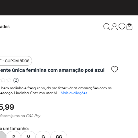
dades
Confira 
F - CUPOM 8DO8
rente única feminina com amarração poá azul
(
2
)
é bem molinho e fresquinho, dá pra fazer várias amarrações com as
pescoço. Lindinha. Costumo usar M, ...
Mais avaliações
5,99
99
sem juros no
C&A Pay
ne um
tamanho
:
P
M
G
GG