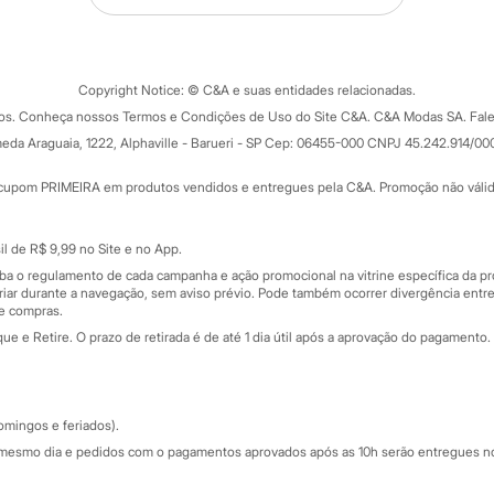
Tipos de serviços
o C&A
Clique e retire
Trocas e devoluções
ograma
Copyright Notice: © C&A e suas entidades relacionadas.
Formas de pagamento
dos. Conheça nossos Termos e Condições de Uso do Site C&A. C&A Modas SA. Fale
Todas as vantagens
ay
eda Araguaia, 1222, Alphaville - Barueri - SP Cep: 06455-000 CNPJ 45.242.914/00
Minha C&A
rtão
Cupons de desconto
cupom PRIMEIRA em produtos vendidos e entregues pela C&A. Promoção não válida p
Cartão presente
atórios
Sobre o cartão presente
nceira
l de R$ 9,99 no Site e no App.
de
iba o regulamento de cada campanha e ação promocional na vitrine específica da
iar durante a navegação, sem aviso prévio. Pode também ocorrer divergência entre
de compras.
 e Retire. O prazo de retirada é de até 1 dia útil após a aprovação do pagamento. 
omingos e feriados).
mesmo dia e pedidos com o pagamentos aprovados após as 10h serão entregues no 
Segurança e qualidade