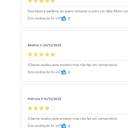
Calçados
Material
:
96% p
Botas
Cor
:
Preto
Essa blusa é perfeita, eu quero comprar a outra cor dela. Muito c
Chinelos
Sapatos
Manga
:
Manga
0
Esta avaliação foi útil?
Sandálias e Papetes
Marcas
:
C&A
Tênis
Tipo
:
Blusa
Moda esportiva
Acessórios
Gênero
:
Femin
Bermudas
Beatriz C.
24/12/2025
Camisetas
Calças
Cuidados com a p
Calçados
Regatas
Lavar à tempe
(Cliente avaliou este produto mas não fez um comentário)
Moda íntima
Não alvejar.
0
Esta avaliação foi útil?
Cuecas
Não secar em 
Meias
Pijamas
Secar na vertic
Moda praia
Passar em tem
Personagens
Lavar a seco.
Patricia P.
16/12/2025
Plus size
Blusas e Camisetas
Não limpar a 
Calças
Camisas
(Cliente avaliou este produto mas não fez um comentário)
Casacos e Jaquetas
Jeans
0
Esta avaliação foi útil?