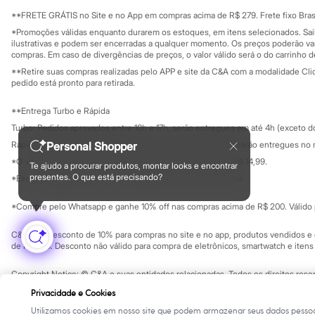
Sala de imprensa
Minecraft
Educação fina
**FRETE GRÁTIS no Site e no App em compras acima de R$ 279. Frete fixo Brasi
Naruto
Privacidade
Sustentabilida
*Promoções válidas enquanto durarem os estoques, em itens selecionados. Sa
Patrulha Canina
Configuração de cookies
ilustrativas e podem ser encerradas a qualquer momento. Os preços poderão var
Sonic
Minha privacidade
compras. Em caso de divergências de preços, o valor válido será o do carrinho 
Stitch
**Retire suas compras realizadas pelo APP e site da C&A com a modalidade Clique
Beleza
pedido está pronto para retirada.
Kits
Perfumes árabes
Novidades
**Entrega Turbo e Rápida
Cabelos
Turbo: Pedidos aprovados entre 10h e 17h, serão entregues em até 4h (exceto d
Condicionador
Personal Shopper
Rápida: Pedidos com os pagamentos aprovados até as 10h, serão entregues no 
Escovas e Pentes
Finalizadores
*O valor do frete para o turbo é R$ 24,99 e para a rápida é R$ 14,99.
Te ajudo a procurar produtos, montar looks e encontrar
Formas de pagamento
Shampoo
presentes. O que está precisando?
*Essa condição ainda não estará disponível em todas as lojas.
Tratamento
Cuidados com o corpo
*Compre pelo Whatsapp e ganhe 10% off nas compras acima de R$ 200. Válido p
Hidratante
Protetor solar
C&A Pay: desconto de 10% para compras no site e no app, produtos vendidos e e
Tratamento
de R$ 400. Desconto não válido para compra de eletrônicos, smartwatch e iten
Cuidados com o rosto
Esfoliante
Copyright Notice: © C&A e suas entidades relacionadas. Todos os direitos rese
Hidratante
SP Cep: 06455-000 CNPJ 45.242.914/0001-05
Protetor solar
Privacidade e Cookies
Tônicos
Utilizamos cookies em nosso site que podem armazenar seus dados pessoa