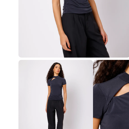
Blusas e Camisetas
Básicos
Calças
Casacos e Jaquetas
Jeans
Macacões
Saias
Shorts e Bermudas
Vestidos
Acessórios
Bolsas
Bonés e Chapéus
Bijoux
Cintos
Óculos
Relógios
Calçados
Botas
Chinelos
Rasteirinhas
Sandálias
Sapatilhas
Tênis
Marcas
City