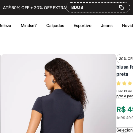
8DO8
ATÉ 50% OFF + 30% OFF EXTRA
Beleza
Mindse7
Calçados
Esportivo
Jeans
Novi
30% OF
blusa f
preta
Essa blusa
p/m e pe
R$ 4
1
x
R$ 49,
Selecio