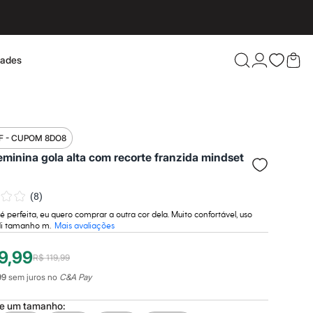
dades
Confira 
F - CUPOM 8DO8
eminina gola alta com recorte franzida mindset
(
8
)
 é perfeita, eu quero comprar a outra cor dela. Muito confortável, uso
di tamanho m.
Mais avaliações
9,99
R$ 119,99
99
sem juros no
C&A Pay
ne um
tamanho
: