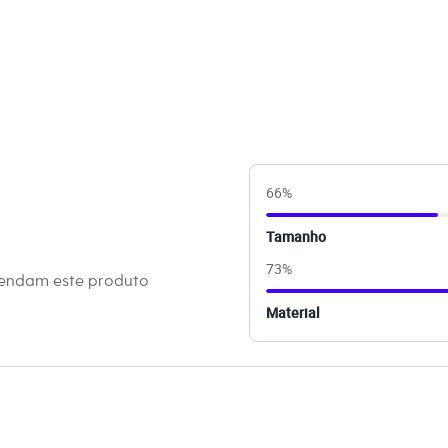
ao corpo com franzidos laterais, que proporcionam um
o.
s para compor looks em diversas estações.
lha de poliéster com elastano, oferecendo toque suave e
binações Para um visual de trabalho moderno, combine o
aiataria de cintura alta e um blazer. Em uma proposta para a
al, use-o com uma saia de material sintético ou um jeans de
66
%
órios como argolas e uma bolsa pequena completam a
Tamanho
73
%
 C&A! ❤
mendam este produto
Material
amanho P.
Suas medidas são:
 Busto: 81cm / Cintura: 63cm / Quadril: 88cm.
s: