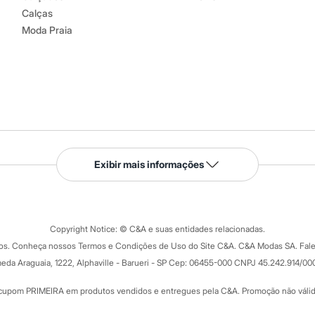
Calças
Moda Praia
Serviços
Exibir mais informações
Tipos de serviços
o C&A
Clique e retire
Trocas e devoluções
ograma
Copyright Notice: © C&A e suas entidades relacionadas.
Formas de pagamento
dos. Conheça nossos Termos e Condições de Uso do Site C&A. C&A Modas SA. Fale
Todas as vantagens
ay
eda Araguaia, 1222, Alphaville - Barueri - SP Cep: 06455-000 CNPJ 45.242.914/00
Minha C&A
rtão
Cupons de desconto
cupom PRIMEIRA em produtos vendidos e entregues pela C&A. Promoção não válida p
Cartão presente
atórios