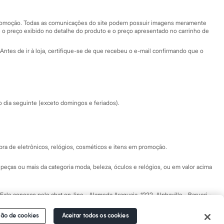
Nossas lojas plus size
Central de ética
 promoção. Todas as comunicações do site podem possuir imagens meramente
 o preço exibido no detalhe do produto e o preço apresentado no carrinho de
Eventos
Antes de ir à loja, certifique-se de que recebeu o e-mail confirmando que o
Especial Dia dos Pais
dia seguinte (exceto domingos e feriados).
a de eletrônicos, relógios, cosméticos e itens em promoção.
peças ou mais da categoria moda, beleza, óculos e relógios, ou em valor acima
 Fale conosco pelo
chat on-line
- Alameda Araguaia, 1222, Alphaville - Barueri -
ão de cookies
Aceitar todos os cookies