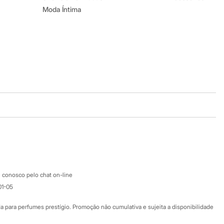
Moda Íntima
Baixe o app
Google store
Apple store
Atendimento
 conosco pelo chat on-line
01-05
Ajuda
Fale conosco
ara perfumes prestígio. Promoção não cumulativa e sujeita a disponibilidade
Nossas lojas