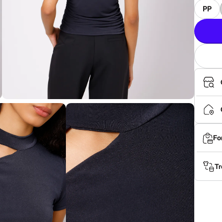
PP
Fo
Tr