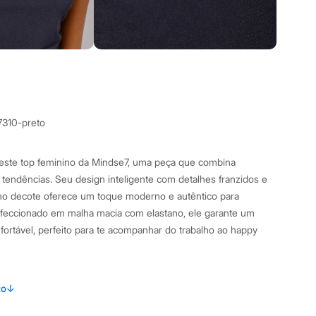
7310-preto
este top feminino da Mindse7, uma peça que combina
s tendências. Seu design inteligente com detalhes franzidos e
 no decote oferece um toque moderno e autêntico para
feccionado em malha macia com elastano, ele garante um
fortável, perfeito para te acompanhar do trabalho ao happy
 seus detalhes únicos:
to
↓
e vazado assimétrico, criando um efeito moderno e elegante.