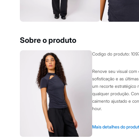
Clock House
Mindset
Sawary
Yessica
Moda esportiva
Acessórios
Blusas
Sobre o produto
Calçados
Leggings
Shorts e Bermudas
Codigo do produto
:
109
Tops
Moda íntima
Calcinhas
Renove seu visual com 
Cintas e Modeladores
sofisticação e as última
Meias
Pijamas
um recorte estratégico
Sutiãs e Tops
qualquer produção. Con
Moda praia
caimento ajustado e con
Biquínis
Maiôs
hour.
Saídas de praia
Personagens
Este top se destaca por
Plus size
Mais detalhes do produ
Blusas e Camisetas
Gola alta com recort
Calças