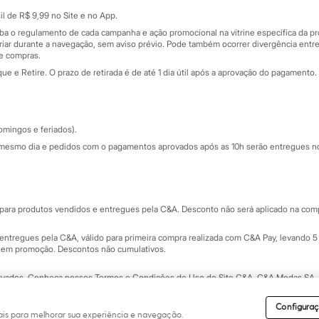
Sobre o cartão presente
nceira
l de R$ 9,99 no Site e no App.
de
iba o regulamento de cada campanha e ação promocional na vitrine específica da
iar durante a navegação, sem aviso prévio. Pode também ocorrer divergência entre
de compras.
 e Retire. O prazo de retirada é de até 1 dia útil após a aprovação do pagamento. 
omingos e feriados).
mesmo dia e pedidos com o pagamentos aprovados após as 10h serão entregues no 
Segurança e qualidade
ara produtos vendidos e entregues pela C&A. Desconto não será aplicado na compr
ntregues pela C&A, válido para primeira compra realizada com C&A Pay, levando 5 
s em promoção. Descontos não cumulativos.
rvados.
Conheça nossos Termos e Condições de Uso do Site C&A
. C&A Modas SA.
Configuraç
is para melhorar sua experiência e navegação.