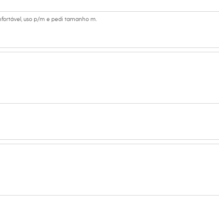
oliéster, 4% elastano
onfortável, uso p/m e pedi tamanho m.
 Curta
ino
eca:
ratura máxima de 40ºC.
secadora.
al.
peratura média.
úmido.