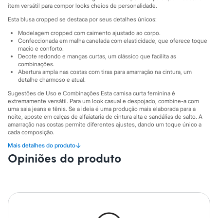
City
item versátil para compor looks cheios de personalidade.
Clock House
Mindset
Esta blusa cropped se destaca por seus detalhes únicos:
Sawary
Modelagem cropped com caimento ajustado ao corpo.
Yessica
Confeccionada em malha canelada com elasticidade, que oferece toque
Moda esportiva
macio e conforto.
Acessórios
Decote redondo e mangas curtas, um clássico que facilita as
Blusas
combinações.
Calçados
Abertura ampla nas costas com tiras para amarração na cintura, um
detalhe charmoso e atual.
Leggings
Shorts e Bermudas
Sugestões de Uso e Combinações Esta camisa curta feminina é
Tops
extremamente versátil. Para um look casual e despojado, combine-a com
Moda íntima
uma saia jeans e tênis. Se a ideia é uma produção mais elaborada para a
Calcinhas
noite, aposte em calças de alfaiataria de cintura alta e sandálias de salto. A
Cintas e Modeladores
amarração nas costas permite diferentes ajustes, dando um toque único a
cada composição.
Meias
Pijamas
↓
Mais detalhes do produto
A gente se encontra na C&A! ❤
Sutiãs e Tops
Opiniões do produto
Moda praia
Informacoes gerais:
Biquínis
Material
:
Elastano
Maiôs
Cor
:
Bege
Saídas de praia
Manga
:
Manga Curta
Personagens
Marcas
:
Clock House
Plus size
Decote
:
Decote Redondo
Tipo
:
Canelada
Blusas e Camisetas