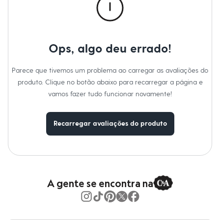
Gênero
:
Feminino
Calças
Casacos e Jaquetas
Jeans
Moda esportiva
Shorts e Saias
Ops, algo deu errado!
Vestidos
Masculino
Em alta
Parece que tivemos um problema ao carregar as avaliações do
Dia dos Pais
Inverno
produto. Clique no botão abaixo para recarregar a página e
Novidades
vamos fazer tudo funcionar novamente!
Roupas
Bermudas
Camisas
Recarregar avaliações do produto
Calças
Camisetas e Regatas
Casacos e Jaquetas
Jeans
Polos
Acessórios
Bolsas e Mochilas
A gente se encontra na
Chapéus e Bonés
Cintos
Carteiras
Óculos