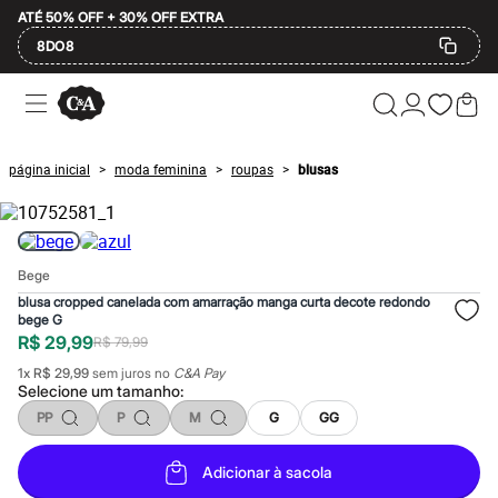
ATÉ 50% OFF + 30% OFF EXTRA
8DO8
Ofertas
Compre por Departamento
Feminino
Masculino
página inicial
moda feminina
roupas
blusas
>
>
>
Infantil
Calçados
Plus Size
2 calçados por R$189
2 peças por R$199
Bege
3 lingeries por R$99
3 itens de beleza por R$129
blusa cropped canelada com amarração manga curta decote redondo
Até 20% off
bege G
Até 40% off
R$ 29,99
R$ 79,99
Até 60% off
1
x
R$ 29,99
sem juros no
C&A Pay
A partir de 60% off
Selecione um
tamanho
:
Feminino
PP
P
M
G
GG
Em alta
Inverno
Alfaiataria
Adicionar à sacola
Novidades