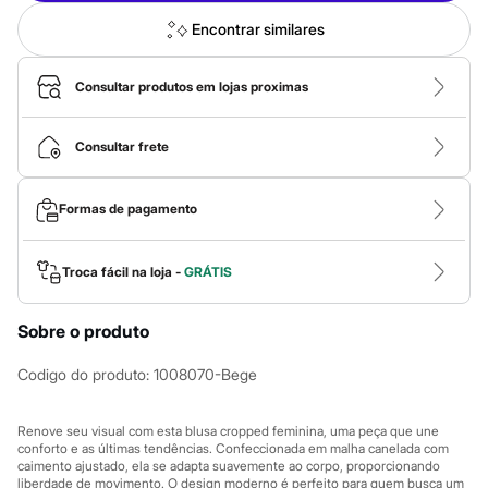
Roupas
Blusas e Camisetas
Encontrar similares
Básicos
Calças
Casacos e Jaquetas
Consultar produtos em lojas proximas
Jeans
Macacões
Saias
Consultar frete
Shorts e Bermudas
Vestidos
Acessórios
Formas de pagamento
Bolsas
Bonés e Chapéus
Bijoux
Troca fácil na loja -
GRÁTIS
Cintos
Óculos
Relógios
Sobre o produto
Calçados
Botas
Chinelos
Codigo do produto
:
1008070-Bege
Rasteirinhas
Sandálias
Renove seu visual com esta blusa cropped feminina, uma peça que une
Sapatilhas
conforto e as últimas tendências. Confeccionada em malha canelada com
Tênis
caimento ajustado, ela se adapta suavemente ao corpo, proporcionando
Marcas
liberdade de movimento. O design moderno é perfeito para quem busca um